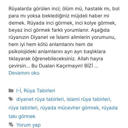
Rüyalarda görülen inci; ölüm mü, hastalık mı, bol
para mı yoksa beklediğiniz müjdeli haber mi
demek. Rüyada inci görmek, inci kolye görmek,
beyaz inci görmek farklı yorumlanır. Aşağıda
rüyanızın Diyanet ve İslami alimlerin yorumunu,
hem iyi hem kötü anlamlarını hem de
psikolojideki anlamlarını ayrı ayrı başlıklara
tıklayarak öğrenebileceksiniz. Allah hayra
çevirsin… Bu Duaları Kaçırmayın! BİZİ …
Devamını oku
Kategoriler
I-İ
,
Rüya Tabirleri
Etiketler
diyanet rüya tabirleri
,
islami rüya tabirleri
,
rüya tabirleri
,
rüyada mücevher görmek
,
rüyada
takı görmek
Yorum yap