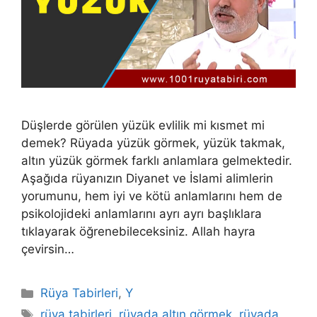
Düşlerde görülen yüzük evlilik mi kısmet mi
demek? Rüyada yüzük görmek, yüzük takmak,
altın yüzük görmek farklı anlamlara gelmektedir.
Aşağıda rüyanızın Diyanet ve İslami alimlerin
yorumunu, hem iyi ve kötü anlamlarını hem de
psikolojideki anlamlarını ayrı ayrı başlıklara
tıklayarak öğrenebileceksiniz. Allah hayra
çevirsin…
Kategoriler
Rüya Tabirleri
,
Y
Etiketler
rüya tabirleri
,
rüyada altın görmek
,
rüyada