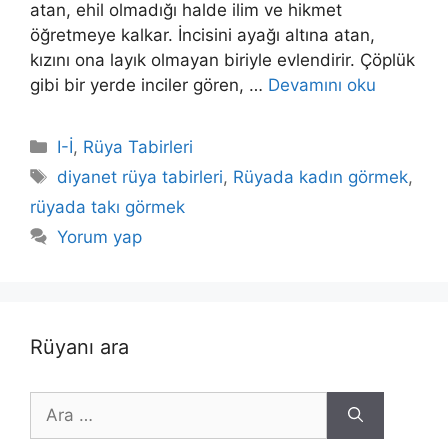
atan, ehil olmadığı halde ilim ve hikmet
öğretmeye kalkar. İncisini ayağı altına atan,
kızını ona layık olmayan biriyle evlendirir. Çöplük
gibi bir yerde inciler gören, …
Devamını oku
Kategoriler
I-İ
,
Rüya Tabirleri
Etiketler
diyanet rüya tabirleri
,
Rüyada kadın görmek
,
rüyada takı görmek
Yorum yap
Rüyanı ara
için
ara