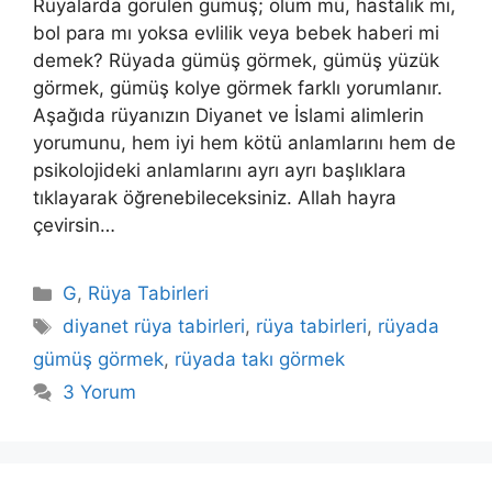
Rüyalarda görülen gümüş; ölüm mü, hastalık mı,
bol para mı yoksa evlilik veya bebek haberi mi
demek? Rüyada gümüş görmek, gümüş yüzük
görmek, gümüş kolye görmek farklı yorumlanır.
Aşağıda rüyanızın Diyanet ve İslami alimlerin
yorumunu, hem iyi hem kötü anlamlarını hem de
psikolojideki anlamlarını ayrı ayrı başlıklara
tıklayarak öğrenebileceksiniz. Allah hayra
çevirsin…
Kategoriler
G
,
Rüya Tabirleri
Etiketler
diyanet rüya tabirleri
,
rüya tabirleri
,
rüyada
gümüş görmek
,
rüyada takı görmek
3 Yorum