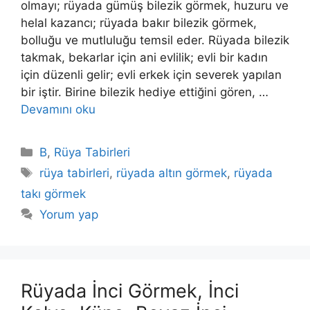
olmayı; rüyada gümüş bilezik görmek, huzuru ve
helal kazancı; rüyada bakır bilezik görmek,
bolluğu ve mutluluğu temsil eder. Rüyada bilezik
takmak, bekarlar için ani evlilik; evli bir kadın
için düzenli gelir; evli erkek için severek yapılan
bir iştir. Biri­ne bilezik hediye ettiğini gören, …
Devamını oku
Kategoriler
B
,
Rüya Tabirleri
Etiketler
rüya tabirleri
,
rüyada altın görmek
,
rüyada
takı görmek
Yorum yap
Rüyada İnci Görmek, İnci