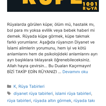
Rüyalarda görülen küpe; ölüm mü, hastalık mı,
bol para mı yoksa evlilik veya bebek haberi mi
demek. Rüyada küpe görmek, küpe takmak
farklı yorumlanır. Aşağıda rüyanızın Diyanet ve
İslami alimlerin yorumunu, hem iyi ve kötü
anlamlarını hem de psikolojideki anlamlarını ayrı
ayrı başlıklara tıklayarak öğrenebileceksiniz.
Allah hayra çevirsin… Bu Duaları Kaçırmayın!
BİZİ TAKİP EDİN RÜYANIZI …
Devamını oku
Kategoriler
K
,
Rüya Tabirleri
Etiketler
diyanet rüya tabirleri
,
islami rüya tabirleri
,
rüya tabirleri
,
rüyada altın görmek
,
rüyada takı