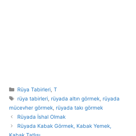
Kategoriler
Rüya Tabirleri
,
T
Etiketler
rüya tabirleri
,
rüyada altın görmek
,
rüyada
mücevher görmek
,
rüyada takı görmek
Rüyada İshal Olmak
Rüyada Kabak Görmek, Kabak Yemek,
Kabak Tatlısı