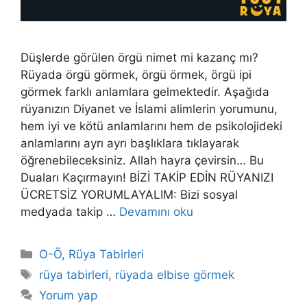
Düşlerde görülen örgü nimet mi kazanç mı?
Rüyada örgü görmek, örgü örmek, örgü ipi
görmek farklı anlamlara gelmektedir. Aşağıda
rüyanızın Diyanet ve İslami alimlerin yorumunu,
hem iyi ve kötü anlamlarını hem de psikolojideki
anlamlarını ayrı ayrı başlıklara tıklayarak
öğrenebileceksiniz. Allah hayra çevirsin… Bu
Duaları Kaçırmayın! BİZİ TAKİP EDİN RÜYANIZI
ÜCRETSİZ YORUMLAYALIM: Bizi sosyal
medyada takip …
Devamını oku
Kategoriler
O-Ö
,
Rüya Tabirleri
Etiketler
rüya tabirleri
,
rüyada elbise görmek
Yorum yap