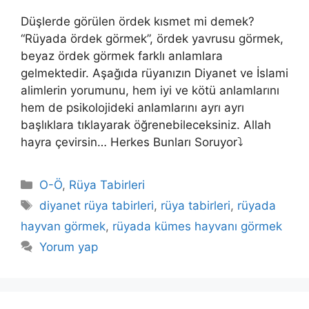
Düşlerde görülen ördek kısmet mi demek?
“Rüyada ördek görmek”, ördek yavrusu görmek,
beyaz ördek görmek farklı anlamlara
gelmektedir. Aşağıda rüyanızın Diyanet ve İslami
alimlerin yorumunu, hem iyi ve kötü anlamlarını
hem de psikolojideki anlamlarını ayrı ayrı
başlıklara tıklayarak öğrenebileceksiniz. Allah
hayra çevirsin… Herkes Bunları Soruyor⤵️
Kategoriler
O-Ö
,
Rüya Tabirleri
Etiketler
diyanet rüya tabirleri
,
rüya tabirleri
,
rüyada
hayvan görmek
,
rüyada kümes hayvanı görmek
Yorum yap