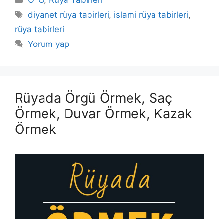
O-Ö
,
Rüya Tabirleri
Etiketler
diyanet rüya tabirleri
,
islami rüya tabirleri
,
rüya tabirleri
Yorum yap
Rüyada Örgü Örmek, Saç
Örmek, Duvar Örmek, Kazak
Örmek