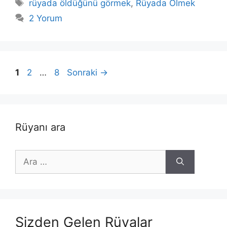
Etiketler
rüyada öldüğünü görmek
,
Rüyada Ölmek
2 Yorum
Sayfa
Sayfa
Sayfa
1
2
…
8
Sonraki
→
Rüyanı ara
için
ara
Sizden Gelen Rüyalar