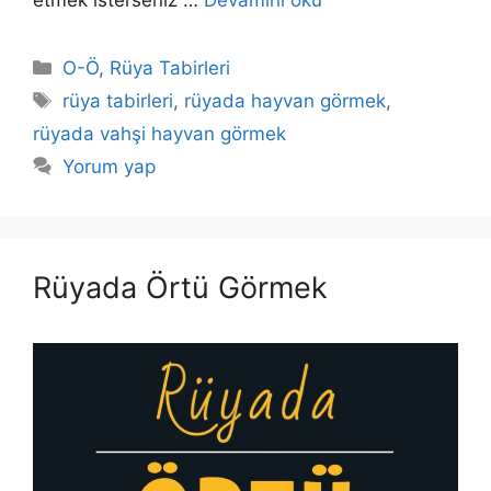
Kategoriler
O-Ö
,
Rüya Tabirleri
Etiketler
rüya tabirleri
,
rüyada hayvan görmek
,
rüyada vahşi hayvan görmek
Yorum yap
Rüyada Örtü Görmek