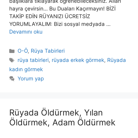
başlıklara tıklayarak öğrenebileceksiniz. Allah
hayra çevirsin… Bu Duaları Kaçırmayın! BİZİ
TAKİP EDİN RÜYANIZI ÜCRETSİZ
YORUMLAYALIM: Bizi sosyal medyada …
Devamını oku
Kategoriler
O-Ö
,
Rüya Tabirleri
Etiketler
rüya tabirleri
,
rüyada erkek görmek
,
Rüyada
kadın görmek
Yorum yap
Rüyada Öldürmek, Yılan
Öldürmek, Adam Öldürmek