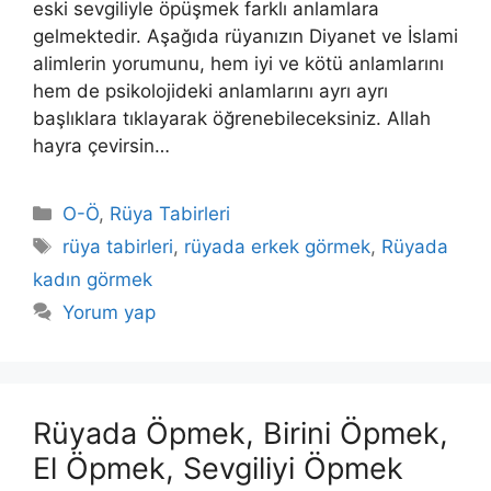
eski sevgiliyle öpüşmek farklı anlamlara
gelmektedir. Aşağıda rüyanızın Diyanet ve İslami
alimlerin yorumunu, hem iyi ve kötü anlamlarını
hem de psikolojideki anlamlarını ayrı ayrı
başlıklara tıklayarak öğrenebileceksiniz. Allah
hayra çevirsin…
Kategoriler
O-Ö
,
Rüya Tabirleri
Etiketler
rüya tabirleri
,
rüyada erkek görmek
,
Rüyada
kadın görmek
Yorum yap
Rüyada Öpmek, Birini Öpmek,
El Öpmek, Sevgiliyi Öpmek