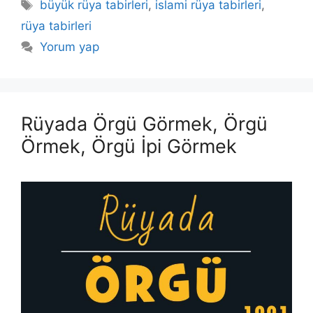
Etiketler
büyük rüya tabirleri
,
islami rüya tabirleri
,
rüya tabirleri
Yorum yap
Rüyada Örgü Görmek, Örgü
Örmek, Örgü İpi Görmek