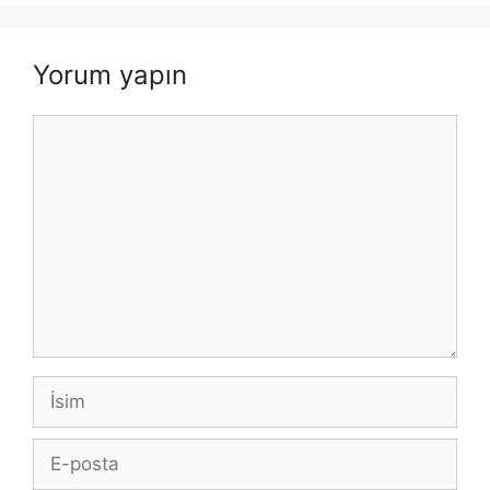
Yorum yapın
Yorum
İsim
E-
posta