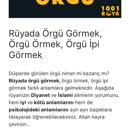
Rüyada Örgü Görmek,
Örgü Örmek, Örgü İpi
Görmek
Düşlerde görülen örgü nimet mi kazanç mı?
Rüyada örgü görmek,
örgü örmek, örgü ipi
görmek farklı anlamlara gelmektedir. Aşağıda
rüyanızın
Diyanet
ve
İslami
alimlerin yorumunu,
hem
iyi
ve
kötü anlamlarını
hem de
psikolojideki anlamlarını
ayrı ayrı başlıklara
tıklayarak öğrenebileceksiniz. Allah hayra
çevirsin…