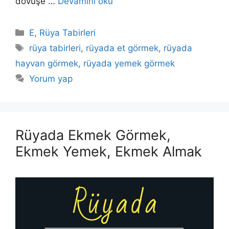
dövüşe …
Devamını oku
Kategoriler
E
,
Rüya Tabirleri
Etiketler
rüya tabirleri
,
rüyada et görmek
,
rüyada
hayvan görmek
,
rüyada yemek görmek
Yorum yap
Rüyada Ekmek Görmek,
Ekmek Yemek, Ekmek Almak