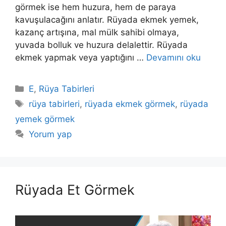
görmek ise hem huzura, hem de paraya
kavuşulacağını anlatır. Rüyada ekmek yemek,
ka­zanç artışına, mal mülk sahibi olmaya,
yuvada bolluk ve huzu­ra delalettir. Rüyada
ekmek yapmak veya yaptığını …
Devamını oku
Kategoriler
E
,
Rüya Tabirleri
Etiketler
rüya tabirleri
,
rüyada ekmek görmek
,
rüyada
yemek görmek
Yorum yap
Rüyada Et Görmek