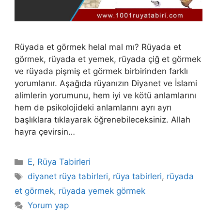
Rüyada et görmek helal mal mı? Rüyada et
görmek, rüyada et yemek, rüyada çiğ et görmek
ve rüyada pişmiş et görmek birbirinden farklı
yorumlanır. Aşağıda rüyanızın Diyanet ve İslami
alimlerin yorumunu, hem iyi ve kötü anlamlarını
hem de psikolojideki anlamlarını ayrı ayrı
başlıklara tıklayarak öğrenebileceksiniz. Allah
hayra çevirsin…
Kategoriler
E
,
Rüya Tabirleri
Etiketler
diyanet rüya tabirleri
,
rüya tabirleri
,
rüyada
et görmek
,
rüyada yemek görmek
Yorum yap