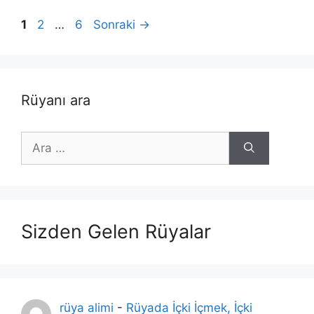
Sayfa
Sayfa
Sayfa
1
2
…
6
Sonraki
→
Rüyanı ara
için
ara
Sizden Gelen Rüyalar
rüya alimi
-
Rüyada İçki İçmek, İçki