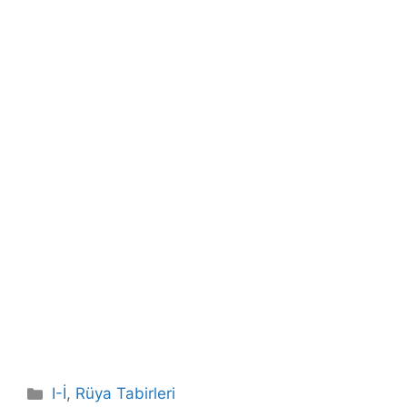
Kategoriler
I-İ
,
Rüya Tabirleri