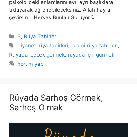
psikolojideki anlamlarını ayrı ayrı başlıklara
tıklayarak öğrenebileceksiniz. Allah hayra
çevirsin… Herkes Bunları Soruyor ⤵️
Kategoriler
B
,
Rüya Tabirleri
Etiketler
diyanet rüya tabirleri
,
islami rüya tabirleri
,
Rüyada içecek görmek
,
rüyada içki görmek
Yorum yap
Rüyada Sarhoş Görmek,
Sarhoş Olmak