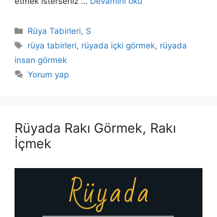
etmek isterseniz …
Devamını oku
Kategoriler
Rüya Tabirleri
,
S
Etiketler
rüya tabirleri
,
rüyada içki görmek
,
rüyada
insan görmek
Yorum yap
Rüyada Rakı Görmek, Rakı
İçmek