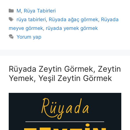
Kategoriler
M
,
Rüya Tabirleri
Etiketler
rüya tabirleri
,
Rüyada ağaç görmek
,
Rüyada
meyve görmek
,
rüyada yemek görmek
Yorum yap
Rüyada Zeytin Görmek, Zeytin
Yemek, Yeşil Zeytin Görmek