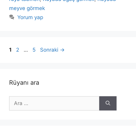
meyve görmek
Yorum yap
Sayfa
Sayfa
Sayfa
1
2
…
5
Sonraki
→
Rüyanı ara
için
ara