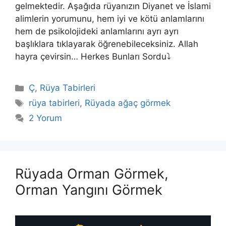
gelmektedir. Aşağıda rüyanızın Diyanet ve İslami
alimlerin yorumunu, hem iyi ve kötü anlamlarını
hem de psikolojideki anlamlarını ayrı ayrı
başlıklara tıklayarak öğrenebileceksiniz. Allah
hayra çevirsin… Herkes Bunları Sordu⤵️
Kategoriler
Ç
,
Rüya Tabirleri
Etiketler
rüya tabirleri
,
Rüyada ağaç görmek
2 Yorum
Rüyada Orman Görmek,
Orman Yangını Görmek