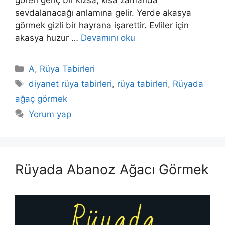
sevdalanacağı anlamına gelir. Yerde akasya
görmek gizli bir hayrana işarettir. Evliler için
akasya huzur …
Devamını oku
Kategoriler
A
,
Rüya Tabirleri
Etiketler
diyanet rüya tabirleri
,
rüya tabirleri
,
Rüyada
ağaç görmek
Yorum yap
Rüyada Abanoz Ağacı Görmek