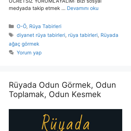
ÜCRETSİZ YORUMLAYALIM: Bizi sosyal
medyada takip etmek …
Devamını oku
Kategoriler
O-Ö
,
Rüya Tabirleri
Etiketler
diyanet rüya tabirleri
,
rüya tabirleri
,
Rüyada
ağaç görmek
Yorum yap
Rüyada Odun Görmek, Odun
Toplamak, Odun Kesmek