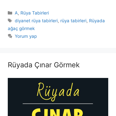
Kategoriler
A
,
Rüya Tabirleri
Etiketler
diyanet rüya tabirleri
,
rüya tabirleri
,
Rüyada
ağaç görmek
Yorum yap
Rüyada Çınar Görmek