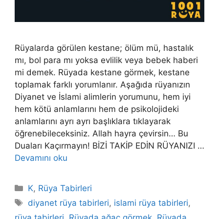
Rüyalarda görülen kestane; ölüm mü, hastalık
mı, bol para mı yoksa evlilik veya bebek haberi
mi demek. Rüyada kestane görmek, kestane
toplamak farklı yorumlanır. Aşağıda rüyanızın
Diyanet ve İslami alimlerin yorumunu, hem iyi
hem kötü anlamlarını hem de psikolojideki
anlamlarını ayrı ayrı başlıklara tıklayarak
öğrenebileceksiniz. Allah hayra çevirsin… Bu
Duaları Kaçırmayın! BİZİ TAKİP EDİN RÜYANIZI …
Devamını oku
Kategoriler
K
,
Rüya Tabirleri
Etiketler
diyanet rüya tabirleri
,
islami rüya tabirleri
,
rüya tabirleri
,
Rüyada ağaç görmek
,
Rüyada