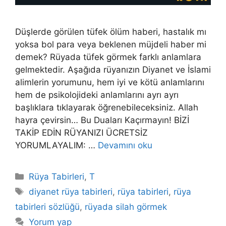
Düşlerde görülen tüfek ölüm haberi, hastalık mı
yoksa bol para veya beklenen müjdeli haber mi
demek? Rüyada tüfek görmek farklı anlamlara
gelmektedir. Aşağıda rüyanızın Diyanet ve İslami
alimlerin yorumunu, hem iyi ve kötü anlamlarını
hem de psikolojideki anlamlarını ayrı ayrı
başlıklara tıklayarak öğrenebileceksiniz. Allah
hayra çevirsin… Bu Duaları Kaçırmayın! BİZİ
TAKİP EDİN RÜYANIZI ÜCRETSİZ
YORUMLAYALIM: …
Devamını oku
Kategoriler
Rüya Tabirleri
,
T
Etiketler
diyanet rüya tabirleri
,
rüya tabirleri
,
rüya
tabirleri sözlüğü
,
rüyada silah görmek
Yorum yap