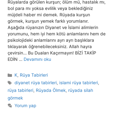
Rüyalarda görülen kurşun; ölüm mü, hastalık mı,
bol para mı yoksa evlilik veya beklediğiniz
müjdeli haber mi demek. Rüyada kurşun
görmek, kurşun yemek farklı yorumlanır.
Aşağıda rüyanızın Diyanet ve İslami alimlerin
yorumunu, hem iyi hem kötü anlamlarını hem de
psikolojideki anlamlarını ayrı ayrı başlıklara
tıklayarak öğrenebileceksiniz. Allah hayra
çevirsin… Bu Duaları Kaçırmayın! BİZİ TAKİP
EDİN …
Devamını oku
Kategoriler
K
,
Rüya Tabirleri
Etiketler
diyanet rüya tabirleri
,
islami rüya tabirleri
,
rüya tabirleri
,
Rüyada Ölmek
,
rüyada silah
görmek
Yorum yap