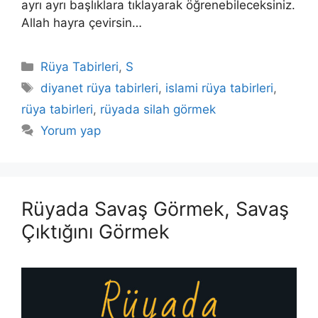
ayrı ayrı başlıklara tıklayarak öğrenebileceksiniz.
Allah hayra çevirsin…
Kategoriler
Rüya Tabirleri
,
S
Etiketler
diyanet rüya tabirleri
,
islami rüya tabirleri
,
rüya tabirleri
,
rüyada silah görmek
Yorum yap
Rüyada Savaş Görmek, Savaş
Çıktığını Görmek