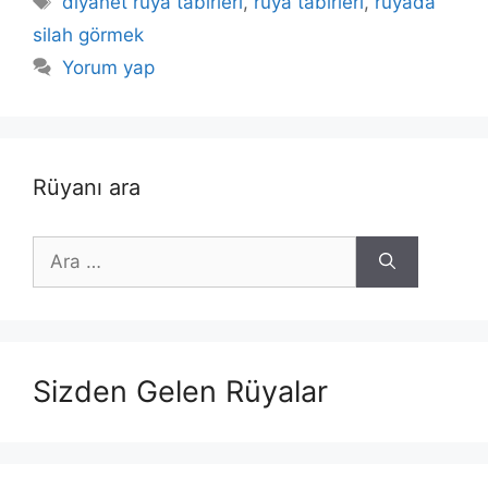
diyanet rüya tabirleri
,
rüya tabirleri
,
rüyada
silah görmek
Yorum yap
Rüyanı ara
için
ara
Sizden Gelen Rüyalar