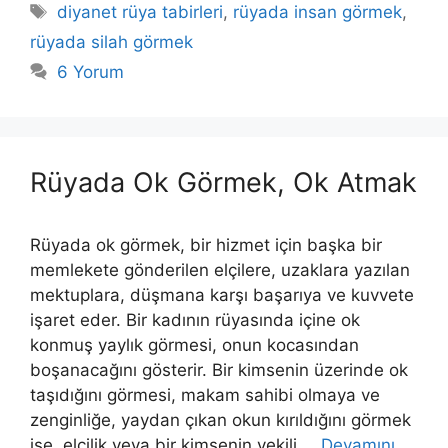
Etiketler
diyanet rüya tabirleri
,
rüyada insan görmek
,
rüyada silah görmek
6 Yorum
Rüyada Ok Görmek, Ok Atmak
Rüyada ok görmek, bir hizmet için başka bir
memlekete gönderilen elçilere, uzaklara yazılan
mektuplara, düşmana karşı başarıya ve kuvvete
işaret eder. Bir kadının rüyasında içine ok
konmuş yaylık görmesi, onun kocasından
boşanacağını gösterir. Bir kimsenin üzerinde ok
taşıdığını görmesi, makam sahibi olmaya ve
zenginliğe, yaydan çıkan okun kırıldığını görmek
ise, elçilik veya bir kimsenin vekili …
Devamını