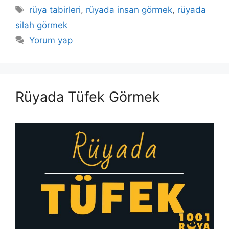
Etiketler
rüya tabirleri
,
rüyada insan görmek
,
rüyada
silah görmek
Yorum yap
Rüyada Tüfek Görmek