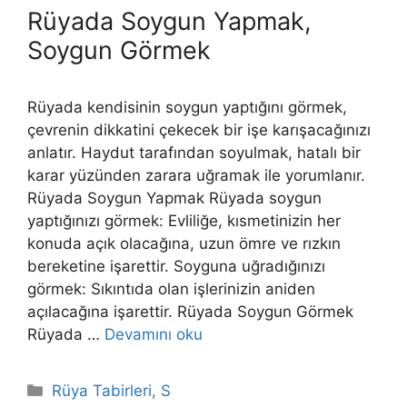
Rüyada Soygun Yapmak,
Soygun Görmek
Rüyada kendisinin soygun yaptığını görmek,
çev­renin dikkatini çekecek bir işe karışacağınızı
anlatır. Hay­dut tarafından soyulmak, hatalı bir
karar yüzünden zarara uğ­ramak ile yorumlanır.
Rüyada Soygun Yapmak Rüyada soygun
yaptığınızı görmek: Evliliğe, kısmetinizin her
konuda açık olacağına, uzun ömre ve rızkın
bereketine işarettir. Soyguna uğradığınızı
görmek: Sıkıntıda olan işlerinizin aniden
açılacağına işarettir. Rüyada Soygun Görmek
Rüyada …
Devamını oku
Kategoriler
Rüya Tabirleri
,
S