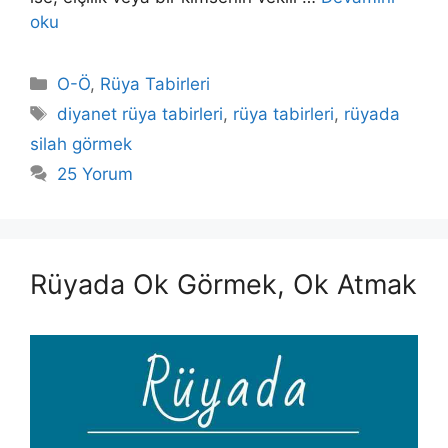
oku
Kategoriler
O-Ö
,
Rüya Tabirleri
Etiketler
diyanet rüya tabirleri
,
rüya tabirleri
,
rüyada
silah görmek
25 Yorum
Rüyada Ok Görmek, Ok Atmak