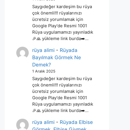
Saygıdeğer kardeşim bu rüya
çok önemli!!! rüyalarınızı
ücretsiz yorumlamak için
Google Play'de Resmi 1001
Rüya uygulamamızı yayınladık
🎉🙏 yükleme link burda➡️…
rüya alimi
-
Rüyada
Bayılmak Görmek Ne
Demek?
1 Aralık 2025
Saygıdeğer kardeşim bu rüya
çok önemli!!! rüyalarınızı
ücretsiz yorumlamak için
Google Play'de Resmi 1001
Rüya uygulamamızı yayınladık
🎉🙏 yükleme link burda➡️…
rüya alimi
-
Rüyada Elbise
Görmek, Elbise Giymek,