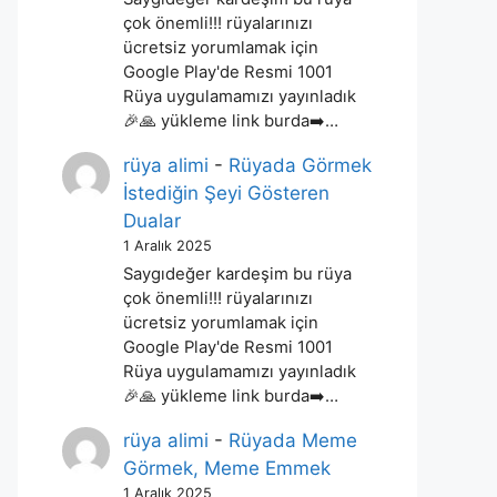
çok önemli!!! rüyalarınızı
ücretsiz yorumlamak için
Google Play'de Resmi 1001
Rüya uygulamamızı yayınladık
🎉🙏 yükleme link burda➡️…
rüya alimi
-
Rüyada Görmek
İstediğin Şeyi Gösteren
Dualar
1 Aralık 2025
Saygıdeğer kardeşim bu rüya
çok önemli!!! rüyalarınızı
ücretsiz yorumlamak için
Google Play'de Resmi 1001
Rüya uygulamamızı yayınladık
🎉🙏 yükleme link burda➡️…
rüya alimi
-
Rüyada Meme
Görmek, Meme Emmek
1 Aralık 2025