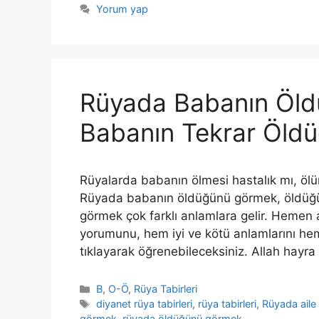
Yorum yap
Rüyada Babanın Öl
Babanın Tekrar Öld
Rüyalarda babanın ölmesi hastalık mı, öl
Rüyada babanın öldüğünü görmek, öldüğ
görmek çok farklı anlamlara gelir. Hemen a
yorumunu, hem iyi ve kötü anlamlarını hem 
tıklayarak öğrenebileceksiniz. Allah hayr
Kategoriler
B
,
O-Ö
,
Rüya Tabirleri
Etiketler
diyanet rüya tabirleri
,
rüya tabirleri
,
Rüyada ail
görmek
,
rüyada öldüğünü görmek