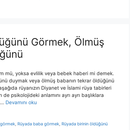
düğünü Görmek, Ölmüş
üğünü
üm mü, yoksa evlilik veya bebek haberi mi demek.
ünü duymak veya ölmüş babanın tekrar öldüğünü
şağıda rüyanızın Diyanet ve İslami rüya tabirleri
de psikolojideki anlamını ayrı ayrı başlıklara
a …
Devamını oku
e görmek
,
Rüyada baba görmek
,
Rüyada birinin öldüğünü