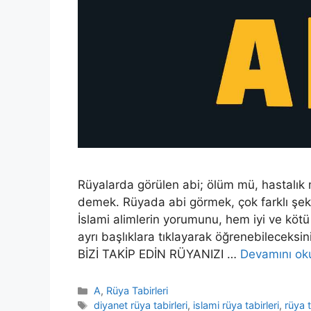
Rüyalarda görülen abi; ölüm mü, hastalık 
demek. Rüyada abi görmek, çok farklı şeki
İslami alimlerin yorumunu, hem iyi ve kötü
ayrı başlıklara tıklayarak öğrenebileceksi
BİZİ TAKİP EDİN RÜYANIZI …
Devamını ok
Kategoriler
A
,
Rüya Tabirleri
Etiketler
diyanet rüya tabirleri
,
islami rüya tabirleri
,
rüya t