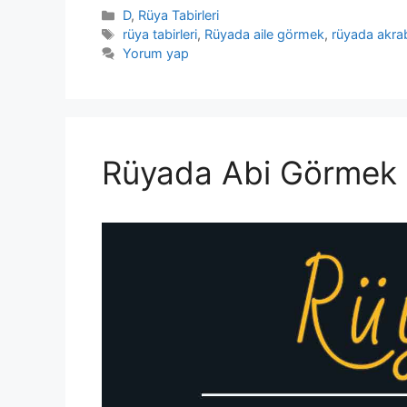
Kategoriler
D
,
Rüya Tabirleri
Etiketler
rüya tabirleri
,
Rüyada aile görmek
,
rüyada akr
Yorum yap
Rüyada Abi Görmek