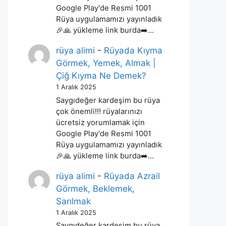
Google Play'de Resmi 1001
Rüya uygulamamızı yayınladık
🎉🙏 yükleme link burda➡️…
rüya alimi
-
Rüyada Kıyma
Görmek, Yemek, Almak |
Çiğ Kıyma Ne Demek?
1 Aralık 2025
Saygıdeğer kardeşim bu rüya
çok önemli!!! rüyalarınızı
ücretsiz yorumlamak için
Google Play'de Resmi 1001
Rüya uygulamamızı yayınladık
🎉🙏 yükleme link burda➡️…
rüya alimi
-
Rüyada Azrail
Görmek, Beklemek,
Sarılmak
1 Aralık 2025
Saygıdeğer kardeşim bu rüya