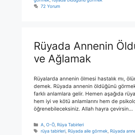
72 Yorum
Rüyada Annenin Öl
ve Ağlamak
Rüyalarda annenin ölmesi hastalık mı, ölü
demek. Rüyada annenin öldüğünü görmek
farklı anlamlara gelir. Hemen aşağıda rüya
hem iyi ve kötü anlamlarını hem de psikoloj
öğrenebileceksiniz. Allah hayra çevirsin…
Kategoriler
A
,
O-Ö
,
Rüya Tabirleri
Etiketler
rüya tabirleri
,
Rüyada aile görmek
,
Rüyada ann