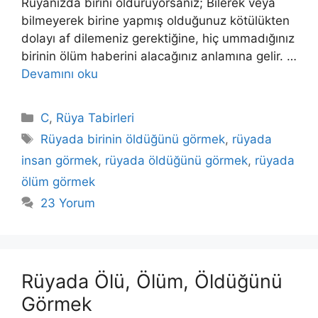
Rüyanızda birini öldürüyorsanız; Bilerek veya
bilmeyerek birine yapmış olduğunuz kötülükten
dolayı af dilemeniz gerektiğine, hiç ummadığınız
birinin ölüm haberini alacağınız anlamına gelir. …
Devamını oku
Kategoriler
C
,
Rüya Tabirleri
Etiketler
Rüyada birinin öldüğünü görmek
,
rüyada
insan görmek
,
rüyada öldüğünü görmek
,
rüyada
ölüm görmek
23 Yorum
Rüyada Ölü, Ölüm, Öldüğünü
Görmek