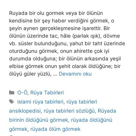
Ruyada bir olu gormek veya bir ölünün
kendisine bir şey haber verdiğini görmek, o
şeyin aynen gerçekleşmesine işarettir. Bir
ölünün üzerinde tac, hâle (parlak ışık), döv­me
vb. süsler bulunduğunu, yahut bir taht üzerinde
oturduğunu görmek, onun ahirette çok iyi
durumda olduğuna; bir ölünün arkasında yeşil
elbise görmek onun şehit olarak öldüğüne; bir
ölüyü güler yüzlü, …
Devamını oku
Kategoriler
O-Ö
,
Rüya Tabirleri
Etiketler
islami rüya tabirleri
,
rüya tabirleri
ansiklopedisi
,
rüya tabirleri sözlüğü
,
Rüyada
birinin öldüğünü görmek
,
rüyada öldüğünü
görmek
,
rüyada ölüm görmek