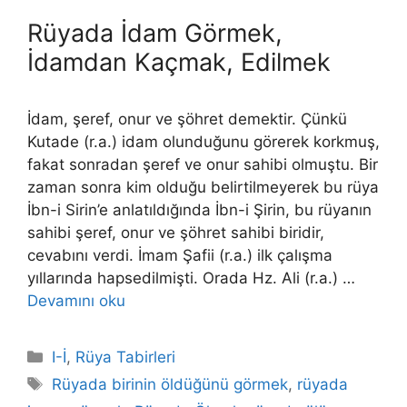
Rüyada İdam Görmek,
İdamdan Kaçmak, Edilmek
İdam, şeref, onur ve şöhret demektir. Çünkü
Kutade (r.a.) idam olunduğunu görerek korkmuş,
fakat sonradan şeref ve onur sahibi olmuş­tu. Bir
zaman sonra kim olduğu belirtilmeyerek bu rüya
İbn-i Sirin’e anla­tıldığında İbn-i Şirin, bu rüyanın
sahibi şeref, onur ve şöhret sahibi biridir,
cevabını verdi. İmam Şafii (r.a.) ilk çalışma
yıllarında hapsedilmişti. Orada Hz. Ali (r.a.) …
Devamını oku
Kategoriler
I-İ
,
Rüya Tabirleri
Etiketler
Rüyada birinin öldüğünü görmek
,
rüyada