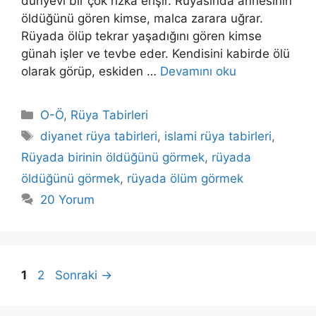
dünyevi bir çok rızka erişir. Rüyasında annesinin
öldüğünü gören kimse, malca zarara uğrar.
Rüyada ölüp tekrar yaşadığını gören kimse
günah işler ve tevbe eder. Kendisini kabirde ölü
olarak görüp, eskiden …
Devamını oku
Kategoriler
O-Ö
,
Rüya Tabirleri
Etiketler
diyanet rüya tabirleri
,
islami rüya tabirleri
,
Rüyada birinin öldüğünü görmek
,
rüyada
öldüğünü görmek
,
rüyada ölüm görmek
20 Yorum
Sayfa
Sayfa
1
2
Sonraki
→