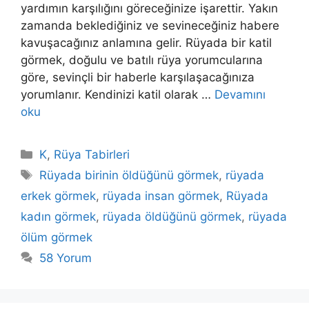
yardımın karşılığını göreceğinize işarettir. Yakın
zamanda beklediğiniz ve sevineceğiniz habere
kavuşaca­ğınız anlamına gelir. Rüyada bir katil
görmek, doğulu ve batılı rüya yorumcularına
göre, sevinçli bir haberle karşılaşacağınıza
yorumlanır. Kendinizi katil olarak …
Devamını
oku
Kategoriler
K
,
Rüya Tabirleri
Etiketler
Rüyada birinin öldüğünü görmek
,
rüyada
erkek görmek
,
rüyada insan görmek
,
Rüyada
kadın görmek
,
rüyada öldüğünü görmek
,
rüyada
ölüm görmek
58 Yorum