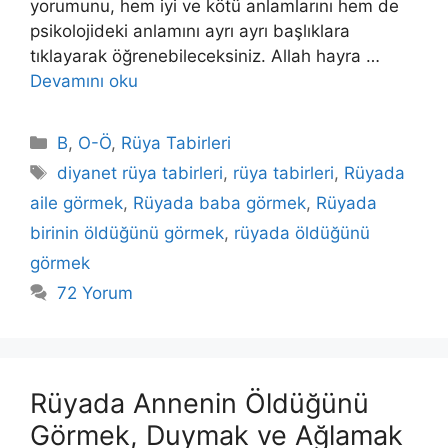
yorumunu, hem iyi ve kötü anlamlarını hem de
psikolojideki anlamını ayrı ayrı başlıklara
tıklayarak öğrenebileceksiniz. Allah hayra …
Devamını oku
Kategoriler
B
,
O-Ö
,
Rüya Tabirleri
Etiketler
diyanet rüya tabirleri
,
rüya tabirleri
,
Rüyada
aile görmek
,
Rüyada baba görmek
,
Rüyada
birinin öldüğünü görmek
,
rüyada öldüğünü
görmek
72 Yorum
Rüyada Annenin Öldüğünü
Görmek, Duymak ve Ağlamak