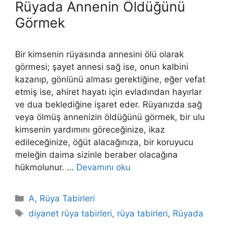
Rüyada Annenin Öldüğünü
Görmek
Bir kimsenin rüyasında annesini ölü olarak
görmesi; şayet annesi sağ ise, onun kalbini
kazanıp, gönlünü alması gerektiğine, eğer vefat
etmiş ise, ahiret hayatı için evladından hayırlar
ve dua beklediğine işaret eder. Rüyanızda sağ
veya ölmüş annenizin öldüğünü görmek, bir ulu
kimsenin yardımını göreceğinize, ikaz
edileceğinize, öğüt ala­cağınıza, bir koruyucu
meleğin daima sizinle beraber olacağına
hükmolunur. …
Devamını oku
Kategoriler
A
,
Rüya Tabirleri
Etiketler
diyanet rüya tabirleri
,
rüya tabirleri
,
Rüyada