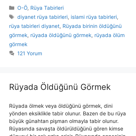
Kategoriler
O-Ö
,
Rüya Tabirleri
Etiketler
diyanet rüya tabirleri
,
islami rüya tabirleri
,
rüya tabirleri diyanet
,
Rüyada birinin öldüğünü
görmek
,
rüyada öldüğünü görmek
,
rüyada ölüm
görmek
121 Yorum
Rüyada Öldüğünü Görmek
Rüyada ölmek veya öldüğünü görmek, dini
yönden eksiklikle tabir olunur. Bazen de bu rüya
büyük günahtan pişman olmayla tabir olunur.
Rüyasında savaşta öldürüldüğünü gören kimse