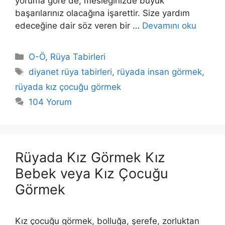
yoruma göre de; mesleğinizde büyük
başarılarınız olacağına işarettir. Size yardım
edeceğine dair söz veren bir …
Devamını oku
Kategoriler
O-Ö
,
Rüya Tabirleri
Etiketler
diyanet rüya tabirleri
,
rüyada insan görmek
,
rüyada kız çocuğu görmek
104 Yorum
Rüyada Kız Görmek Kız
Bebek veya Kız Çocuğu
Görmek
Kız çocuğu görmek, bolluğa, şerefe, zorluktan