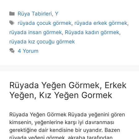
Kategoriler
Rüya Tabirleri
,
Y
Etiketler
rüyada çocuk görmek
,
rüyada erkek görmek
,
rüyada insan görmek
,
Rüyada kadın görmek
,
rüyada kız çocuğu görmek
4 Yorum
Rüyada Yeğen Görmek, Erkek
Yeğen, Kız Yeğen Gormek
Rüyada Yeğen Görmek Rüyada yeğenini gören
kimsenin, yeğenlerine karşı iyi davranması
gerektiğine dair kendisine bir uyarıdır. Bazen
rüyada yeğeni görmek, akraba tarafından