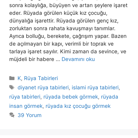
sonra kolaylığa, büyüyen ve artan şeylere işaret
eder. Rüyada görülen küçük kız çocuğu,
dünyalığa işarettir. Rüyada görülen genç kız,
zorluktan sonra rahata kavuşmayı tanımlar.
Ayrıca bolluğu, berekete, çağrışım yapar. Bazen
de açılmayan bir kapı, verimli bir toprak ve
tarlaya işaret sayılır. Kimi zaman da sevince, ve
müjdeli bir habere …
Devamını oku
Kategoriler
K
,
Rüya Tabirleri
Etiketler
diyanet rüya tabirleri
,
islami rüya tabirleri
,
rüya tabirleri
,
rüyada bebek görmek
,
rüyada
insan görmek
,
rüyada kız çocuğu görmek
39 Yorum