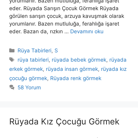
yorumlanır. Bazen mutluluğa, ferahlığa işaret
eder. Rüyada Sarışın Çocuk Görmek Rüyada
görülen sarışın çocuk, arzuya kavuşmak olarak
yorumlanır. Bazen mutluluğa, ferahlığa işaret
eder. Bazan da, rızkın …
Devamını oku
Kategoriler
Rüya Tabirleri
,
S
Etiketler
rüya tabirleri
,
rüyada bebek görmek
,
rüyada
erkek görmek
,
rüyada insan görmek
,
rüyada kız
çocuğu görmek
,
Rüyada renk görmek
58 Yorum
Rüyada Kız Çocuğu Görmek