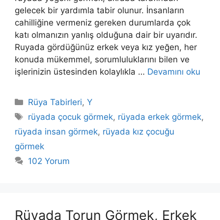
gelecek bir yardımla tabir olunur. İnsanların
cahilliğine vermeniz gereken durumlarda çok
katı ol­manızın yanlış olduğuna dair bir uyarıdır.
Ruyada gördüğünüz erkek veya kız yeğen, her
ko­nuda mükemmel, sorumluluklarını bilen ve
işlerinizin üstesinden kolaylıkla …
Devamını oku
Kategoriler
Rüya Tabirleri
,
Y
Etiketler
rüyada çocuk görmek
,
rüyada erkek görmek
,
rüyada insan görmek
,
rüyada kız çocuğu
görmek
102 Yorum
Rüyada Torun Görmek, Erkek