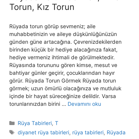
Torun, Kız Torun
Rüyada torun görüp sevmeniz; aile
muhabbetini­zin ve aileye düşkünlüğünüzün
günden güne artacağına. Çevrenizdekilerden
birinden küçük bir hediye alacağınıza fakat,
hediye ver­meniz ihtimali de görülmektedir.
Rüyasında torununu gören kimse, mesut ve
bahtiyar günler geçirir, çocuklarından hayır
görür. Rüyada Torun Görmek Rüyada torun
görmek; uzun ömürlü olacağınıza ve mutluluk
içinde bir hayat süreceğinize delildir. Varsa
torunlarınızdan birini …
Devamını oku
Kategoriler
Rüya Tabirleri
,
T
Etiketler
diyanet rüya tabirleri
,
rüya tabirleri
,
Rüyada