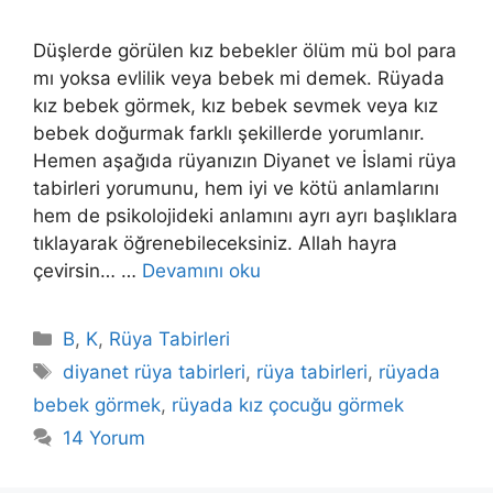
Düşlerde görülen kız bebekler ölüm mü bol para
mı yoksa evlilik veya bebek mi demek. Rüyada
kız bebek görmek, kız bebek sevmek veya kız
bebek doğurmak farklı şekillerde yorumlanır.
Hemen aşağıda rüyanızın Diyanet ve İslami rüya
tabirleri yorumunu, hem iyi ve kötü anlamlarını
hem de psikolojideki anlamını ayrı ayrı başlıklara
tıklayarak öğrenebileceksiniz. Allah hayra
çevirsin… …
Devamını oku
Kategoriler
B
,
K
,
Rüya Tabirleri
Etiketler
diyanet rüya tabirleri
,
rüya tabirleri
,
rüyada
bebek görmek
,
rüyada kız çocuğu görmek
14 Yorum