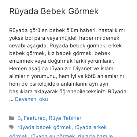
Rüyada Bebek Görmek
Rüyada görülen bebek ölüm haberi, hastalık mı
yoksa bol para veya müjdeli haber mi demek
cevabı aşağıda. Rüyada bebek görmek, erkek
bebek görmek, kız bebek görmek, bebek
emzirmek veya doğurmak farklı yorumlanır.
Hemen aşağıda rüyanızın Diyanet ve İslami
alimlerin yorumunu, hem iyi ve kötü anlamlarını
hem de psikolojideki anlamlarını ayrı ayrı
başlıklara tıklayarak öğrenebileceksiniz. Rüyada
…
Devamını oku
Kategoriler
B
,
Featured
,
Rüya Tabirleri
Etiketler
rüyada bebek görmek
,
rüyada erkek
görmek
,
rüyada ev görmek
,
rüyada hamile