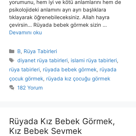
yorumunu, hem iyi ve kötü anlamlarını hem de
psikolojideki anlamını ayrı ayrı başlıklara
tıklayarak öğrenebileceksiniz. Allah hayra
çevirsin… Rüyada bebek görmek sizin …
Devamını oku
Kategoriler
B
,
Rüya Tabirleri
Etiketler
diyanet rüya tabirleri
,
islami rüya tabirleri
,
rüya tabirleri
,
rüyada bebek görmek
,
rüyada
çocuk görmek
,
rüyada kız çocuğu görmek
182 Yorum
Rüyada Kız Bebek Görmek,
Kız Bebek Sevmek