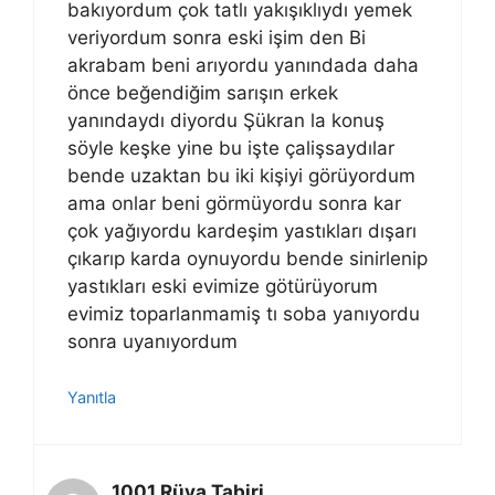
bakıyordum çok tatlı yakışıklıydı yemek
veriyordum sonra eski işim den Bi
akrabam beni arıyordu yanındada daha
önce beğendiğim sarışın erkek
yanındaydı diyordu Şükran la konuş
söyle keşke yine bu işte çalişsaydılar
bende uzaktan bu iki kişiyi görüyordum
ama onlar beni görmüyordu sonra kar
çok yağıyordu kardeşim yastıkları dışarı
çıkarıp karda oynuyordu bende sinirlenip
yastıkları eski evimize götürüyorum
evimiz toparlanmamiş tı soba yanıyordu
sonra uyanıyordum
Yanıtla
1001 Rüya Tabiri