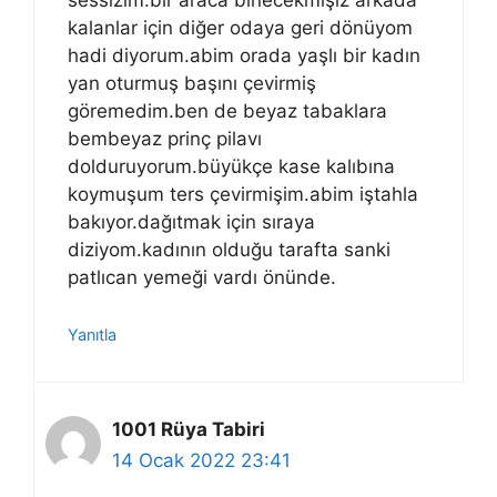
sessizim.bir araca binecekmişiz arkada
kalanlar için diğer odaya geri dönüyom
hadi diyorum.abim orada yaşlı bir kadın
yan oturmuş başını çevirmiş
göremedim.ben de beyaz tabaklara
bembeyaz prinç pilavı
dolduruyorum.büyükçe kase kalıbına
koymuşum ters çevirmişim.abim iştahla
bakıyor.dağıtmak için sıraya
diziyom.kadının olduğu tarafta sanki
patlıcan yemeği vardı önünde.
Yanıtla
1001 Rüya Tabiri
14 Ocak 2022 23:41