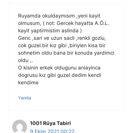
Ruyamda okuldaymısım ,yeni kayit
olmusum, ( not: Gercek hayatta A.Ö.L.
kayit yaptirmistim aslinda )
Genc ,sari ve uzun sacli ,renkli gozlu,
cok guzel.bir kız gibi ,biriylen kisa bir
sohnetim oldu bana bir konuda yardimci
oldu ,.
O kisinin erkek oldugunu anlayinca
dogrusu kız gibi guzel dedim kendi
kendime
Yanıtla
1001 Rüya Tabiri
9 Ekim 2021 00:22