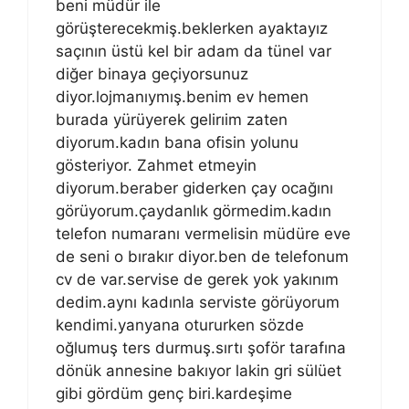
beni müdür ile
görüşterecekmiş.beklerken ayaktayız
saçının üstü kel bir adam da tünel var
diğer binaya geçiyorsunuz
diyor.lojmanıymış.benim ev hemen
burada yürüyerek gelirıim zaten
diyorum.kadın bana ofisin yolunu
gösteriyor. Zahmet etmeyin
diyorum.beraber giderken çay ocağını
görüyorum.çaydanlık görmedim.kadın
telefon numaranı vermelisin müdüre eve
de seni o bırakır diyor.ben de telefonum
cv de var.servise de gerek yok yakınım
dedim.aynı kadınla serviste görüyorum
kendimi.yanyana otururken sözde
oğlumuş ters durmuş.sırtı şoför tarafına
dönük annesine bakıyor lakin gri sülüet
gibi gördüm genç biri.kardeşime