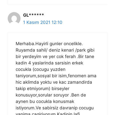
GL******
1 Kasım 2021 12:10
Merhaba.Hayirli gunler oncelikle.
Ruyamda sahil/ deniz kenari /park gibi
bir yerdeyim ve yer cok ferah .Bir tane
kadin 4 yaslarinda sarsisin erkek
cocukla (cocugu yuzden
taniyorum,sosyal bir isim,fenomen ama
hic aklimda yoktu ve kac zamandirda
takip etmiyorum) birseyler
konusuyor,sorular soruyor .Ben de
aynen bu cocukla konusmak
istiyorum.Ve sabirsiz davranip cocugu
yanima cagiriyorum.Kadinin lafi