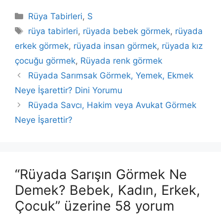
Kategoriler
Rüya Tabirleri
,
S
Etiketler
rüya tabirleri
,
rüyada bebek görmek
,
rüyada
erkek görmek
,
rüyada insan görmek
,
rüyada kız
çocuğu görmek
,
Rüyada renk görmek
Rüyada Sarımsak Görmek, Yemek, Ekmek
Neye İşarettir? Dini Yorumu
Rüyada Savcı, Hakim veya Avukat Görmek
Neye İşarettir?
“Rüyada Sarışın Görmek Ne
Demek? Bebek, Kadın, Erkek,
Çocuk” üzerine 58 yorum