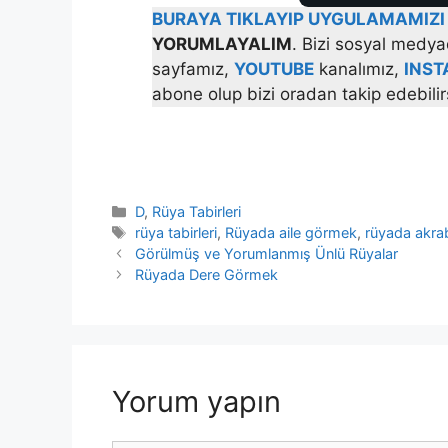
BURAYA TIKLAYIP UYGULAMAMIZI 
YORUMLAYALIM
. Bizi sosyal medya
sayfamız,
YOUTUBE
kanalımız,
INS
abone olup bizi oradan takip edebilir
Kategoriler
D
,
Rüya Tabirleri
Etiketler
rüya tabirleri
,
Rüyada aile görmek
,
rüyada akr
Görülmüş ve Yorumlanmış Ünlü Rüyalar
Rüyada Dere Görmek
Yorum yapın