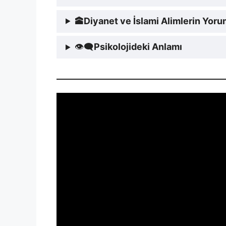
🕋
Diyanet ve İslami Alimlerin Yor
👁‍🗨
Psikolojideki Anlamı