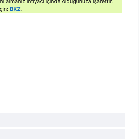
ni almanız ihti­yacı içinde olduğunuza işarettir.
çin:
BKZ
.