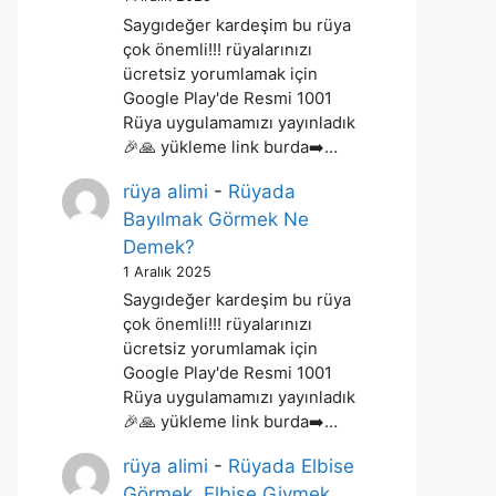
Saygıdeğer kardeşim bu rüya
çok önemli!!! rüyalarınızı
ücretsiz yorumlamak için
Google Play'de Resmi 1001
Rüya uygulamamızı yayınladık
🎉🙏 yükleme link burda➡️…
rüya alimi
-
Rüyada
Bayılmak Görmek Ne
Demek?
1 Aralık 2025
Saygıdeğer kardeşim bu rüya
çok önemli!!! rüyalarınızı
ücretsiz yorumlamak için
Google Play'de Resmi 1001
Rüya uygulamamızı yayınladık
🎉🙏 yükleme link burda➡️…
rüya alimi
-
Rüyada Elbise
Görmek, Elbise Giymek,