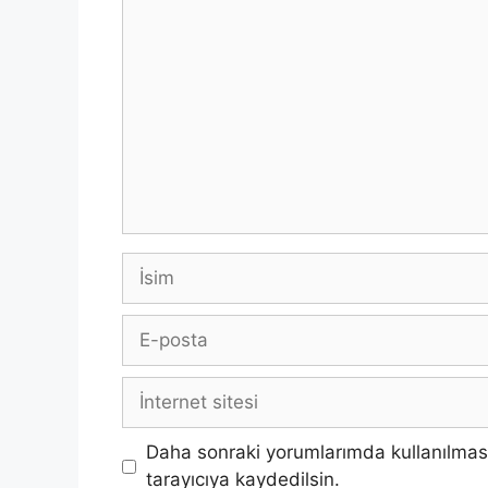
Yorum
İsim
E-
posta
İnternet
sitesi
Daha sonraki yorumlarımda kullanılması
tarayıcıya kaydedilsin.