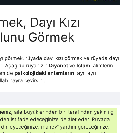
ek, Dayı Kızı
ğlunu Görmek
ı görmek, rüyada dayı kızı görmek ve rüyada dayı
ır. Aşağıda rüyanızın
Diyanet
ve
İslami
alimlerin
em de
psikolojideki anlamlarını
ayrı ayrı
Allah hayra çevirsin…
niz, aile büyüklerinden biri tarafından yakın ilgi
nden istifade edeceği­nize delâlet eder. Rüyada
 dinleyeceğinize, manevî yardım göreceğinize,