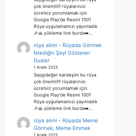
çok önemli!!! rüyalarınızı
ücretsiz yorumlamak için
Google Play'de Resmi 1001
Rüya uygulamamızı yayınladık
🎉🙏 yükleme link burda➡️…
rüya alimi
-
Rüyada Görmek
İstediğin Şeyi Gösteren
Dualar
1 Aralık 2025
Saygıdeğer kardeşim bu rüya
çok önemli!!! rüyalarınızı
ücretsiz yorumlamak için
Google Play'de Resmi 1001
Rüya uygulamamızı yayınladık
🎉🙏 yükleme link burda➡️…
rüya alimi
-
Rüyada Meme
Görmek, Meme Emmek
1 Aralık 2025