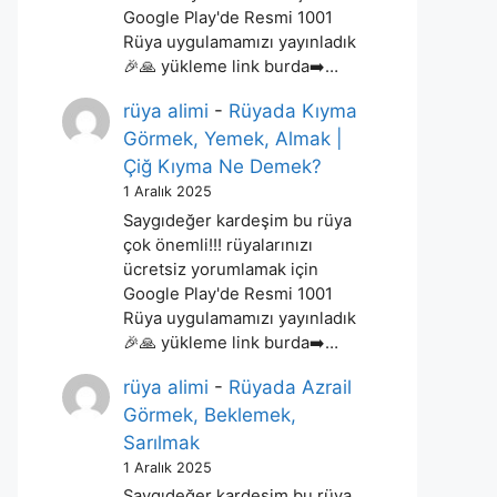
Google Play'de Resmi 1001
Rüya uygulamamızı yayınladık
🎉🙏 yükleme link burda➡️…
rüya alimi
-
Rüyada Kıyma
Görmek, Yemek, Almak |
Çiğ Kıyma Ne Demek?
1 Aralık 2025
Saygıdeğer kardeşim bu rüya
çok önemli!!! rüyalarınızı
ücretsiz yorumlamak için
Google Play'de Resmi 1001
Rüya uygulamamızı yayınladık
🎉🙏 yükleme link burda➡️…
rüya alimi
-
Rüyada Azrail
Görmek, Beklemek,
Sarılmak
1 Aralık 2025
Saygıdeğer kardeşim bu rüya