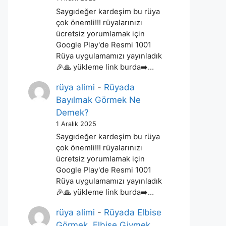
Saygıdeğer kardeşim bu rüya
çok önemli!!! rüyalarınızı
ücretsiz yorumlamak için
Google Play'de Resmi 1001
Rüya uygulamamızı yayınladık
🎉🙏 yükleme link burda➡️…
rüya alimi
-
Rüyada
Bayılmak Görmek Ne
Demek?
1 Aralık 2025
Saygıdeğer kardeşim bu rüya
çok önemli!!! rüyalarınızı
ücretsiz yorumlamak için
Google Play'de Resmi 1001
Rüya uygulamamızı yayınladık
🎉🙏 yükleme link burda➡️…
rüya alimi
-
Rüyada Elbise
Görmek, Elbise Giymek,