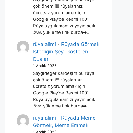
çok önemli!!! rüyalarınızı
ücretsiz yorumlamak için
Google Play'de Resmi 1001
Rüya uygulamamızı yayınladık
🎉🙏 yükleme link burda➡️…
rüya alimi
-
Rüyada Görmek
İstediğin Şeyi Gösteren
Dualar
1 Aralık 2025
Saygıdeğer kardeşim bu rüya
çok önemli!!! rüyalarınızı
ücretsiz yorumlamak için
Google Play'de Resmi 1001
Rüya uygulamamızı yayınladık
🎉🙏 yükleme link burda➡️…
rüya alimi
-
Rüyada Meme
Görmek, Meme Emmek
1 Aralık 2025