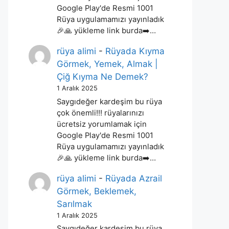
Google Play'de Resmi 1001
Rüya uygulamamızı yayınladık
🎉🙏 yükleme link burda➡️…
rüya alimi
-
Rüyada Kıyma
Görmek, Yemek, Almak |
Çiğ Kıyma Ne Demek?
1 Aralık 2025
Saygıdeğer kardeşim bu rüya
çok önemli!!! rüyalarınızı
ücretsiz yorumlamak için
Google Play'de Resmi 1001
Rüya uygulamamızı yayınladık
🎉🙏 yükleme link burda➡️…
rüya alimi
-
Rüyada Azrail
Görmek, Beklemek,
Sarılmak
1 Aralık 2025
Saygıdeğer kardeşim bu rüya