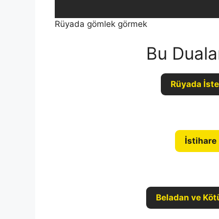
Rüyada gömlek görmek
Bu Duala
Rüyada İste
İstihare
Beladan ve Köt