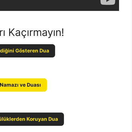
rı Kaçırmayın!
diğini Gösteren Dua
 Namazı ve Duası
ülüklerden Koruyan Dua