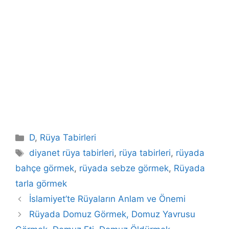
Kategoriler
D
,
Rüya Tabirleri
Etiketler
diyanet rüya tabirleri
,
rüya tabirleri
,
rüyada
bahçe görmek
,
rüyada sebze görmek
,
Rüyada
tarla görmek
İslamiyet’te Rüyaların Anlam ve Önemi
Rüyada Domuz Görmek, Domuz Yavrusu