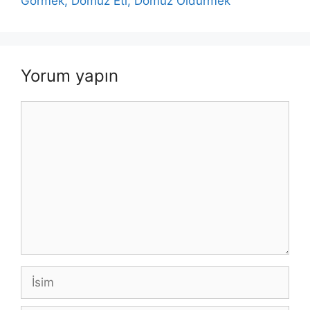
Görmek, Domuz Eti, Domuz Öldürmek
Yorum yapın
Yorum
İsim