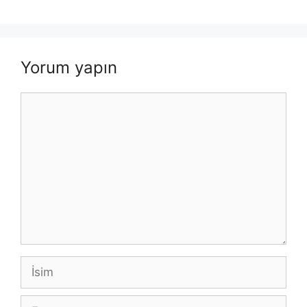
Yorum yapın
Yorum
İsim
E-