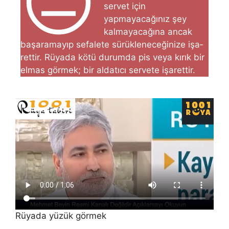
😐
servet için
yapmayacağınız şey
kalmayacağına ancak
başaramayıp sefalete sürükleneceğinize işa­
rettir. Rüyada kötü durumda pis veya kırık bir
elmas görmek; bir aldatıcı servete işarettir.
Rüyada yüzük görmek