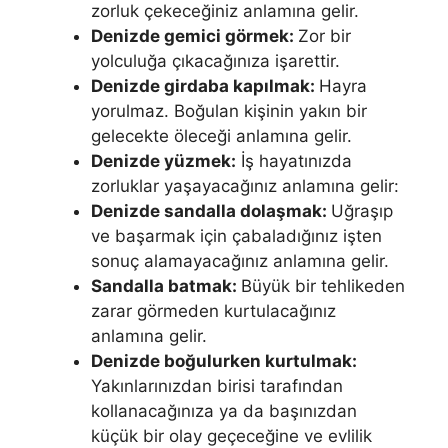
zorluk çekece­ğiniz anlamına gelir.
Denizde gemici görmek:
Zor bir
yolculuğa çıkacağı­nıza işarettir.
Denizde girdaba kapılmak:
Hayra
yorulmaz. Boğulan kişi­nin yakın bir
gelecekte öleceği anlamına gelir.
Denizde yüzmek:
İş haya­tınızda
zorluklar yaşayacağınız anlamına gelir:
Denizde sandalla dolaş­mak:
Uğraşıp
ve başarmak için çabaladığınız işten
sonuç alamayacağınız anlamına gelir.
Sandalla batmak:
Büyük bir tehlikeden
zarar görmeden kur­tulacağınız
anlamına gelir.
Denizde boğulurken kurtulmak:
Yakınları­nızdan birisi tarafından
kollanacağınıza ya da başınızdan
küçük bir olay ge­çeceğine ve evlilik