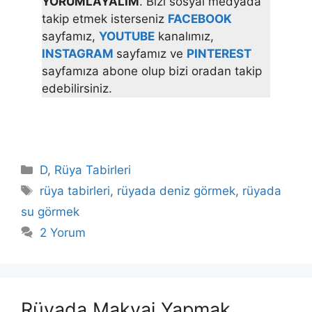
YORUMLAYALIM
. Bizi sosyal medyada
takip etmek isterseniz
FACEBOOK
sayfamız,
YOUTUBE
kanalımız,
INSTAGRAM
sayfamız ve
PINTEREST
sayfamıza abone olup bizi oradan takip
edebilirsiniz.
Kategoriler
D
,
Rüya Tabirleri
Etiketler
rüya tabirleri
,
rüyada deniz görmek
,
rüyada
su görmek
2 Yorum
Rüyada Makyaj Yapmak,