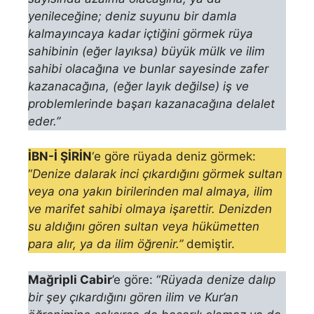
yenileceğine; deniz suyunu bir damla
kalmayıncaya kadar içtiğini görmek rüya
sahibinin (eğer layıksa) büyük mülk ve ilim
sahibi olacağına ve bunlar sayesinde zafer
kazanacağına, (eğer layık değilse) iş ve
problemlerinde başarı kazanacağı­na delalet
eder.”
İBN-İ ŞİRİN
‘e göre rüyada deniz görmek:
“
Denize dalarak inci çıkardığını görmek sultan
veya ona ya­kın birilerinden mal almaya, ilim
ve marifet sahibi olmaya işarettir. Denizden
su aldığını gören sultan veya hükümetten
para alır, ya da ilim öğrenir.”
demiştir.
Mağripli Cabir
’e göre: “
Rüyada denize dalıp
bir şey çıkardığını gören ilim ve Kur’an