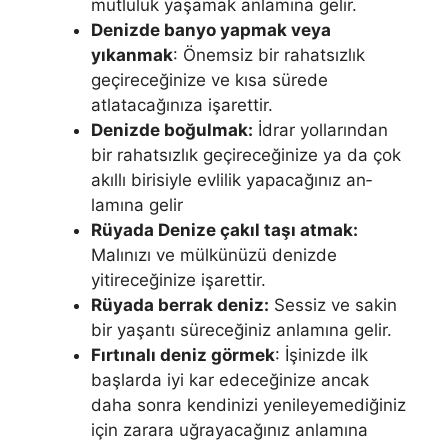
mutluluk yaşamak anlamına gelir.
Denizde banyo yap­mak veya
yıkanmak
: Önemsiz bir rahatsızlık
geçireceğinize ve kısa sürede
atlatacağınıza işarettir.
Denizde boğulmak:
İdrar yollarından
bir rahatsızlık geçireceğinize ya da çok
akıllı birisiyle evlilik yapacağınız an­
lamına gelir
Rüyada Denize çakıl taşı atmak:
Malınızı ve mülkünüzü denizde
yitireceğini­ze işarettir.
Rüyada berrak deniz:
Sessiz ve sakin
bir yaşantı süreceğiniz anlamı­na gelir.
Fırtınalı deniz görmek
: İşinizde ilk
başlarda iyi kar edeceğinize ancak
daha sonra kendinizi yenileyemediğiniz
için zarara uğrayacağınız anlamına