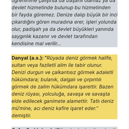
öğrenimine çalışırsa da başarılı olamaz ya da
devlet hizmetinde bulunup bu hizmetinden
bir fayda göremez. Denize dalıp büyük bir inci
çı­kardığını gören muradına erer, işleri yolunda
olur, padişah ya da devlet büyükleri yanında
saygınlık kazanır ve devlet tarafından
kendisine mal ve­rilir…
Danyal (a.s.):
“
Rüyada deniz görmek halife,
sultan veya faziletli alim ile tabir olunur.
Denizi durgun ve çalkantısız görmek adaletli
hükümdara; bulanık, dal­galı ve çırpıntılı
görmek de zalim hükümdara işarettir. Bazen
deniz rüyası, yolculuğa, savaşa ve savaşta
elde edile­cek ganimete alamettir. Tatlı deniz
mü’mine, acı deniz kafire işaret eder.”
demiştir.