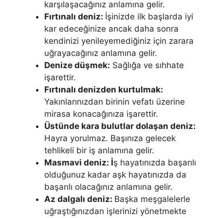
karşılaşacağınız anlamına gelir.
Fırtınalı deniz:
İşinizde ilk başlarda iyi
kar edeceğinize ancak daha sonra
kendinizi yenileyemediğiniz için zarara
uğrayacağınız anlamına gelir.
De­nize düşmek:
Sağlığa ve sıhhate
işarettir.
Fırtınalı denizden kurtulmak:
Yakınlarınızdan birinin vefatı üzerine
mirasa konacağınıza işarettir.
Üstün­de kara bulutlar dolaşan deniz:
Hayra yorulmaz. Başınıza gelecek
tehlike­li bir iş anlamına gelir.
Masmavi deniz: İ
ş hayatınızda başarılı
olduğunuz kadar aşk hayatınızda da
başarılı olacağınız anlamına gelir.
Az dalgalı de­niz:
Başka meşgalelerle
uğraştığınızdan işlerinizi yönetmekte