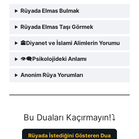
Rüyada Elmas Bulmak
Rüyada Elmas Taşı Görmek
🕋
Diyanet ve İslami Alimlerin Yorumu
👁‍🗨
Psikolojideki Anlamı
Anonim Rüya Yorumları
Bu Duaları Kaçırmayın!⤵️
Rüyada İstediğini Gösteren Dua