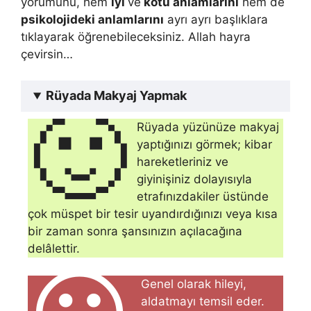
yorumunu, hem
iyi
ve
kötü anlamlarını
hem de
psikolojideki anlamlarını
ayrı ayrı başlıklara
tıklayarak öğrenebileceksiniz. Allah hayra
çevirsin…
Rüyada Makyaj Yapmak
🙂
Rüyada yüzünüze makyaj
yaptığınızı görmek; kibar
hareketleriniz ve
giyinişiniz dolayısıyla
etrafınızdakiler üstün­de
çok müspet bir tesir uyandırdığınızı veya kısa
bir zaman sonra şansınızın açılacağına
delâlettir.
Genel olarak hileyi,
aldatmayı temsil eder.