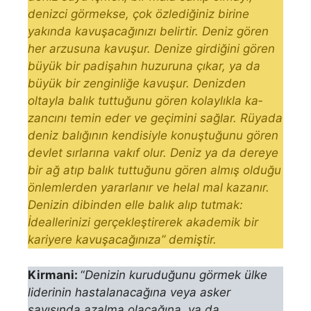
denizci görmekse, çok özlediğiniz birine
yakında kavuşa­cağınızı belirtir.
Deniz gö­ren
her arzusuna kavuşur. Denize girdiğini gören
büyük bir padişahın hu­zuruna çıkar, ya da
büyük bir zenginliğe kavuşur. Denizden
oltayla balık tuttuğunu gören kolaylıkla ka­
zancını temin eder ve geçimini sağlar. Rüyada
deniz balığının kendisiyle konuştuğunu gören
devlet sırlarına vakıf olur. Deniz ya da dereye
bir ağ atıp balık tuttuğunu gören almış olduğu
önlemlerden yararlanır ve helal mal kazanır.
Denizin dibinden elle balık alıp tutmak:
İdeallerinizi gerçekleşti­rerek akademik bir
kariyere kavuşacağınıza”
demiştir.
Kirmani:
“
Denizin kuruduğunu görmek ülke
liderinin hastalanacağına veya asker
sayısında azalma olacağına, ya da