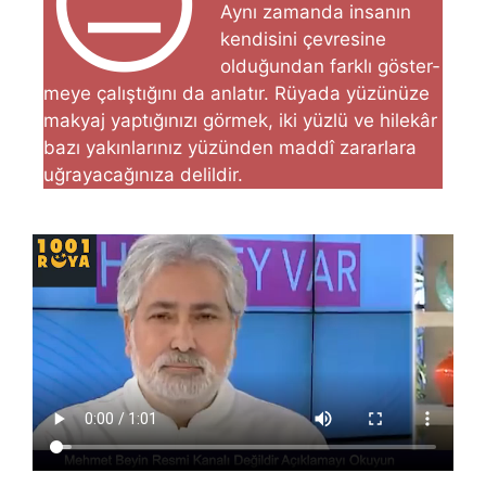
😐
Aynı za­manda insanın
kendisini çevresine
olduğundan farklı göster­
meye çalıştığını da anlatır. Rüyada yüzünüze
makyaj yaptığınızı görmek, iki yüzlü ve hilekâr
bazı yakınlarınız yüzünden maddî zararlara
uğrayacağınıza delildir.