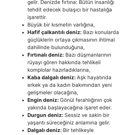
gelir. Denizde fırtına: Bütün insanlığı
tehdit edecek bulaşıcı bir hastalığa
işaret­tir.
Büyük bir kısmetin varlığına,
Hafif çalkantılı deniz:
Bazı konularda
güçlüklerin or­taya çıkmasının ihtimal
dahilinde bulunduğuna,
Fırtınalı deniz:
Bazı düşmanlarının
rüyayı gören hak­kında tehlikeli
komplolar hazırladıklarına,
Kaba dalgalı deniz:
Aşk hayatında
erkek ya da kadın bakımından yeni
gelişmeler olacağına,
Engin deniz:
Gönül ferahlığının çok
yakında başlaya­cağına işaret eder.
Durgun deniz:
Sessiz ve sakin bir
yaşantı süreceğiniz anlamı­na gelir.
Dalgalı deniz:
Bir tehlikeyle