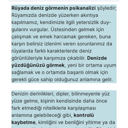
Rüyada deniz görmenin psikanalizi
şöyledir;
Rüyamızda denizde yüzerken akıntıya
kapılmamız, kendimizle ilgili yetersizlik duy­
gularını vurgular. Üstesinden gelmek için
çalışmak ve emek har­camak gereken, buna
karşın belirsiz izlenimi veren sorunlarımız da
rüyalarda farklı karakterlerde deniz
görüntüleriyle karşımıza çıkabilir.
Denizde
yüzdüğü­nüzü görmek
, yeni bir ortama uyum
sağlamak ve o ortamda ba­şarılı olmak için
gerekli güce sahip olduğunuz anlamına gelir.
Denizin derinlik­leri, dipler, bilinmeyenle yüz
yüze gelme, kişinin kendisinde daha önce
fark etmediği niteliklerle karşılaşması
anlamına gelebilece­ği gibi,
kontrolü
kaybetme
, kimliğini ve benliğini yitirme ya da