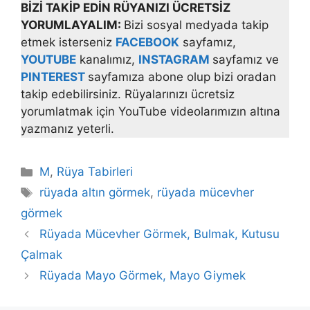
BİZİ TAKİP EDİN RÜYANIZI ÜCRETSİZ
YORUMLAYALIM:
Bizi sosyal medyada takip
etmek isterseniz
FACEBOOK
sayfamız,
YOUTUBE
kanalımız,
INSTAGRAM
sayfamız ve
PINTEREST
sayfamıza abone olup bizi oradan
takip edebilirsiniz. Rüyalarınızı ücretsiz
yorumlatmak için YouTube videolarımızın altına
yazmanız yeterli.
Kategoriler
M
,
Rüya Tabirleri
Etiketler
rüyada altın görmek
,
rüyada mücevher
görmek
Rüyada Mücevher Görmek, Bulmak, Kutusu
Çalmak
Rüyada Mayo Görmek, Mayo Giymek