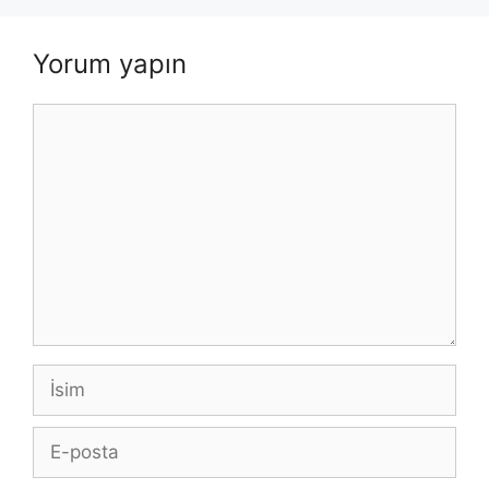
Yorum yapın
Yorum
İsim
E-
posta