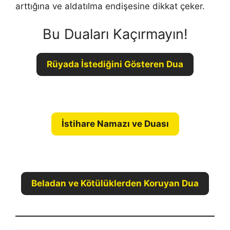
arttığına ve aldatılma endi­şesine dikkat çeker.
Bu Duaları Kaçırmayın!
Rüyada İstediğini Gösteren Dua
İstihare Namazı ve Duası
Beladan ve Kötülüklerden Koruyan Dua