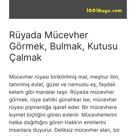
Rüyada Mücevher
Görmek, Bulmak, Kutusu
Çalmak
Mücevher rüyası biriktirilmiş mal, meş­hur ilim,
tanınmış evlat, güzel ve namuslu eş, faydalı
kelam gibi manalar taşır. Rüyada mücevher
görmek, rüya sahibi günahkar ise, mücevher
rüyası pişmanlığa işaret eder. Bir mücevhere
kıymet biçtiğini gören evlenir. Mücevherlerini
halka da­ğıttığını gören Hakk’ın emirlerini
insanlara duyurur. De­liksiz mücevher alan, bir