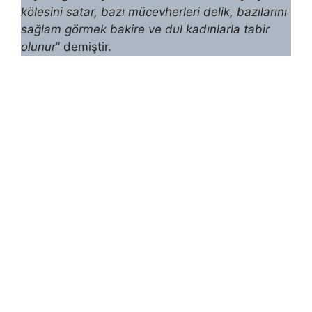
kölesini satar, bazı mü­cevherleri delik, bazılarını
sağlam görmek bakire ve dul kadınlarla tabir
olunur
” demiştir.