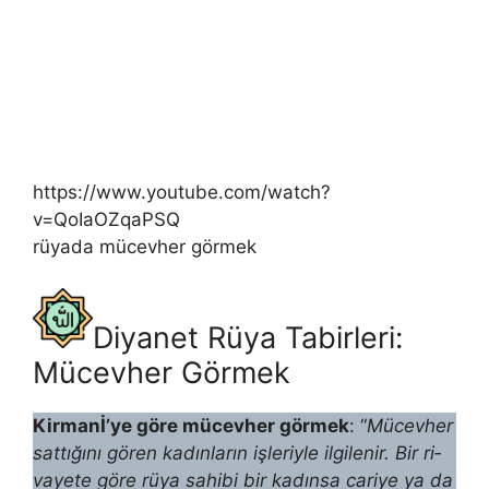
https://www.youtube.com/watch?
v=QoIaOZqaPSQ
rüyada mücevher görmek
Diyanet Rüya Tabirleri:
Mücevher Görmek
Kirmanİ’ye göre mücevher görmek
: “
Mücevher
sattığını gören kadınların işleriyle ilgilenir. Bir ri­
vayete göre rüya sahibi bir kadınsa cariye ya da