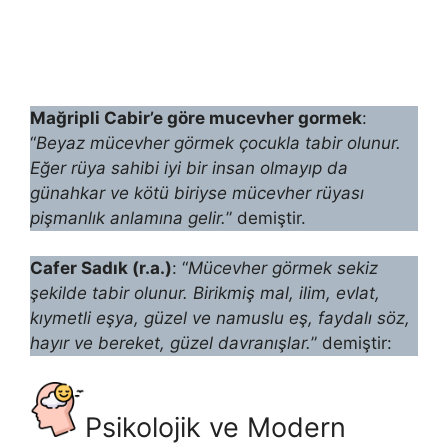
Mağripli Cabir’e göre mucevher gormek
:
“
Beyaz mücevher görmek çocukla tabir olunur.
Eğer rüya sahibi iyi bir insan olmayıp da
günahkar ve kötü biriyse mü­cevher rüyası
pişmanlık anlamına gelir.
” de­miştir.
Cafer Sadık (r.a.)
: “
Mücevher görmek sekiz
şekilde tabir olunur. Birikmiş mal, ilim, evlat,
kıymetli eşya, güzel ve namuslu eş, fayda­lı söz,
hayır ve bereket, güzel davranışlar.
” de­miştir:
Psikolojik ve Modern