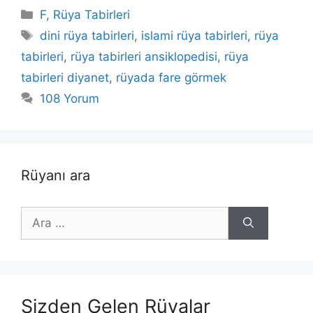
Kategoriler
F
,
Rüya Tabirleri
Etiketler
dini rüya tabirleri
,
islami rüya tabirleri
,
rüya
tabirleri
,
rüya tabirleri ansiklopedisi
,
rüya
tabirleri diyanet
,
rüyada fare görmek
108 Yorum
Rüyanı ara
için
ara
Sizden Gelen Rüyalar