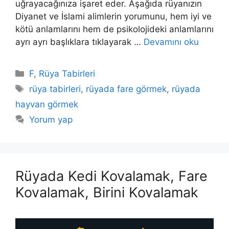
uğrayacağı­nıza işaret eder. Aşağıda rüyanızın
Diyanet ve İslami alimlerin yorumunu, hem iyi ve
kötü anlamlarını hem de psikolojideki anlamlarını
ayrı ayrı başlıklara tıklayarak …
Devamını oku
Kategoriler
F
,
Rüya Tabirleri
Etiketler
rüya tabirleri
,
rüyada fare görmek
,
rüyada
hayvan görmek
Yorum yap
Rüyada Kedi Kovalamak, Fare
Kovalamak, Birini Kovalamak