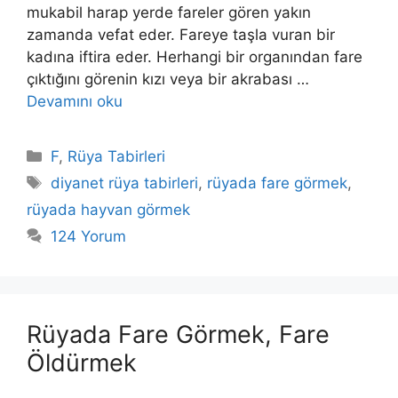
mukabil harap yerde fareler gören yakın
zamanda vefat eder. Fareye taşla vuran bir
kadına iftira eder. Herhangi bir organından fare
çıktığını görenin kızı veya bir akrabası …
Devamını oku
Kategoriler
F
,
Rüya Tabirleri
Etiketler
diyanet rüya tabirleri
,
rüyada fare görmek
,
rüyada hayvan görmek
124 Yorum
Rüyada Fare Görmek, Fare
Öldürmek