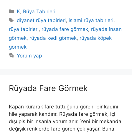
Kategoriler
K
,
Rüya Tabirleri
Etiketler
diyanet rüya tabirleri
,
islami rüya tabirleri
,
rüya tabirleri
,
rüyada fare görmek
,
rüyada insan
görmek
,
rüyada kedi görmek
,
rüyada köpek
görmek
Yorum yap
Rüyada Fare Görmek
Kapan kurarak fare tuttuğunu gören, bir kadını
hile ya­parak kandırır. Rüyada fare görmek, içi
dışı pis bir insanla yorumlanır. Yeni bir mekanda
değişik renklerde fare gören çok yaşar. Buna