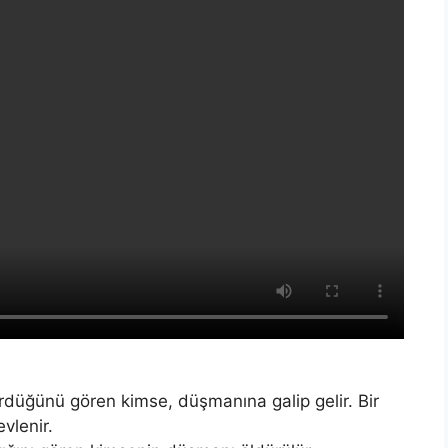
rdüğünü gören kimse, düşmanına galip gelir. Bir
vlenir.