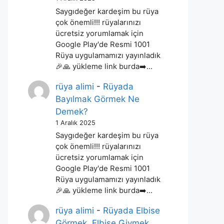
Saygıdeğer kardeşim bu rüya
çok önemli!!! rüyalarınızı
ücretsiz yorumlamak için
Google Play'de Resmi 1001
Rüya uygulamamızı yayınladık
🎉🙏 yükleme link burda➡️…
rüya alimi
-
Rüyada
Bayılmak Görmek Ne
Demek?
1 Aralık 2025
Saygıdeğer kardeşim bu rüya
çok önemli!!! rüyalarınızı
ücretsiz yorumlamak için
Google Play'de Resmi 1001
Rüya uygulamamızı yayınladık
🎉🙏 yükleme link burda➡️…
rüya alimi
-
Rüyada Elbise
Görmek, Elbise Giymek,