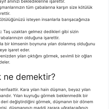
yıf anınızı beklediklerine işarettir.
manlarınızın tüm çaba­larına karşın size kötülük
ettir.
ötülüğünüzü isteyen insanlarla barışacağınıza
:
Taş uzaktan gelmez dedik­leri gibi sizin
abalarınızın olduğuna işa­rettir.
a bir kimsenin boynuna yılan dolanmış olduğunu
eye işaret eder.
enizden yılan çıktığını görmek, sevimli bir oğlan
eler.
 ne demektir?
men­faattir. Kara yılan hain düşman, beyaz yılan
şmandır. Yılan kuyru­ğu görmek beklenmedik bir
n deri değiştirdiğini görmek, düşmanın bir dönem
erisi, düşmanınızı maddi zarara uğratacağınızı