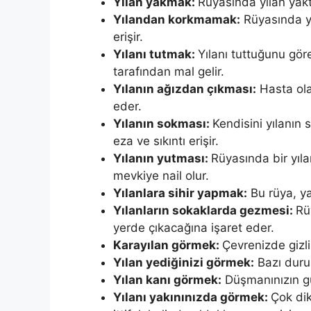
Yılan yakmak:
Rüyasında yılan yakt
Yılandan korkmamak:
Rüyasında y
erişir.
Yılanı tutmak:
Yılanı tuttuğunu gö
tarafından mal gelir.
Yılanın ağızdan çıkması:
Hasta ola
eder.
Yılanın sokması:
Kendisini yılanın
eza ve sıkıntı erişir.
Yılanın yutması:
Rüyasında bir yıl
mevkiye nail olur.
Yılanlara sihir yapmak:
Bu rüya, yal
Yılanların sokaklarda gezmesi:
Rü
yerde çıkacağına işaret eder.
Ka­rayılan görmek:
Çevrenizde gizli
Yı­lan yediğinizi görmek:
Bazı durum
Yılan kanı görmek:
Düşmanınızın gü
Yılanı yakınınızda görmek:
Çok dik