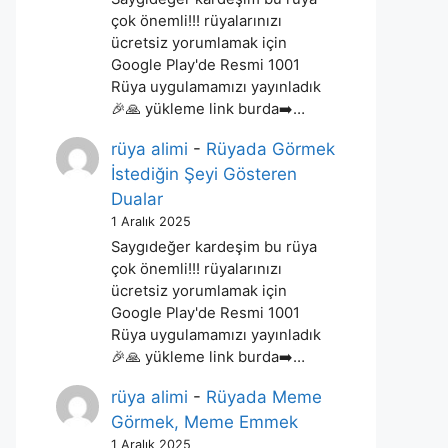
çok önemli!!! rüyalarınızı
ücretsiz yorumlamak için
Google Play'de Resmi 1001
Rüya uygulamamızı yayınladık
🎉🙏 yükleme link burda➡️…
rüya alimi
-
Rüyada Görmek
İstediğin Şeyi Gösteren
Dualar
1 Aralık 2025
Saygıdeğer kardeşim bu rüya
çok önemli!!! rüyalarınızı
ücretsiz yorumlamak için
Google Play'de Resmi 1001
Rüya uygulamamızı yayınladık
🎉🙏 yükleme link burda➡️…
rüya alimi
-
Rüyada Meme
Görmek, Meme Emmek
1 Aralık 2025