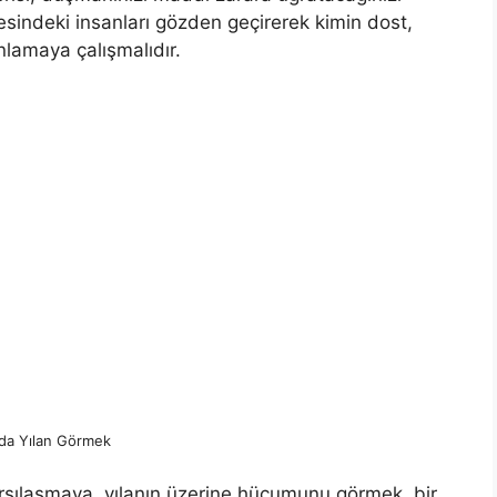
esindeki insanları gözden geçirerek kimin dost,
amaya çalışmalı­dır.
da Yılan Görmek
rşılaşmaya, yılanın üzerine hücumunu görmek, bir