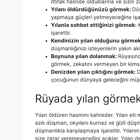
ittifak halinde olduklarına ve sizin za
Yılanı öldürdüğünüzü görmek:
Düş
yapmaya güçleri yetmeyeceğine işar
Yılan­la sohbet ettiğinizi görmek:
K
işarettir.
Kendinizin yılan olduğunu görmek
düşmanlığınızı isteyenlerin yakın akr
Boynuna yılan dolanmak:
Rüyasınd
görmek, zekatını vermeyen bir kims
Denizden yılan çıktığını görmek:
D
çocuğunun dünyaya geleceğini müjd
Rüyada yılan görmek
Yılan öldüren hasmını kahreder. Yılan eti 
azılı düşman, okyılanı kurnaz ve gizli dü
düşmanlıkla karşılaşmaya işarettir. Yılanı
size zarar veremeyeceğini açıklar. Yılan d