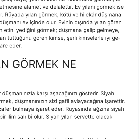
etmesine alamet ve delalettir. Ev yılanı görmek ise
ttir. Rüyada yılan görmek; kötü ve hilekâr düş­mana
düşmanı ev içinde olur. Evinin dışında yılan gören
lan etini yediğini görmek; düşmana galip gelmeye,
an tuttuğunu gören kimse, şerli kimselerle iyi ge­
dare eder.
AN GÖRMEK NE
düşmanınızla karşılaşacağınızı gösterir. Siyah
örmek, düşmanınızın sizi gafil avlayacağına işarettir.
zafer bulmaya işaret eder. Rüyasında ağzına siyah
bir ilim sahibi olur. Siyah yılan servette olacak