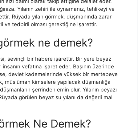
 sizi dâimi olarak takip ettiğine delâlet eder.
nıza. Yılanın zehiri ile oynamanız, tehli­keyi ve
rettir. Rüyada yılan görmek; düşmanında zarar
i ve tedbirli olması gerektiğine işarettir.
 görmek ne demek?
, sevinçli bir habere işarettir. Bir yere beyaz
 insanın vefatına işaret eder. Başının üzerinde
mse, devlet kademelerinde yüksek bir mertebeye
mek, müslüman kimselere yapılacak düşmanlığa
, düşmanların şerrinden emin olur. Yılanın beyazı
Rüyada görülen beyaz su yılanı da değerli mal
 Görmek Ne Demek?