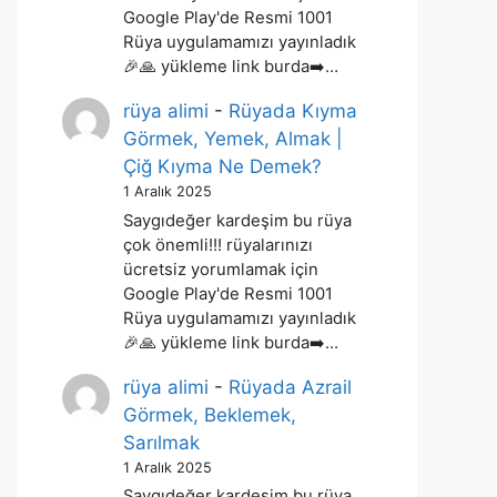
Google Play'de Resmi 1001
Rüya uygulamamızı yayınladık
🎉🙏 yükleme link burda➡️…
rüya alimi
-
Rüyada Kıyma
Görmek, Yemek, Almak |
Çiğ Kıyma Ne Demek?
1 Aralık 2025
Saygıdeğer kardeşim bu rüya
çok önemli!!! rüyalarınızı
ücretsiz yorumlamak için
Google Play'de Resmi 1001
Rüya uygulamamızı yayınladık
🎉🙏 yükleme link burda➡️…
rüya alimi
-
Rüyada Azrail
Görmek, Beklemek,
Sarılmak
1 Aralık 2025
Saygıdeğer kardeşim bu rüya