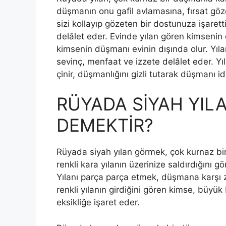
düşmanın onu ga­fil avlamasına, fırsat göz
sizi kollayıp gözeten bir dostunuza işa­re
delâlet eder. Evinde yılan gören kimsenin 
kimsenin düşmanı evinin dı­şında olur. Yı
sevinç, menfaat ve izzete delâlet eder. Yıl
çinir, düşmanlığını gizli tutarak düşmanı i
RÜYADA SİYAH YIL
DEMEKTİR?
Rüyada siyah yılan görmek, çok kurnaz bir 
renkli kara yılanın üzerinize saldırdığını g
Yılanı parça parça etmek, düşmana karşı 
renkli yılanın girdiğini gören kimse, büyük 
eksikliğe işaret eder.