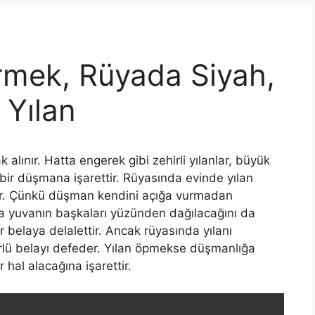
rmek, Rüyada Siyah,
 Yılan
lınır. Hatta engerek gibi ze­hirli yılanlar, büyük
ir düşmana işarettir. Rüyasında evinde yılan
ıdır. Çünkü düşman kendini açığa vurmadan
 yuva­nın başkaları yüzünden dağılacağını da
bir belaya delalettir. Ancak rüyasında yılanı
rlü belayı de­feder. Yılan öpmekse düşmanlığa
r hal alacağına işarettir.