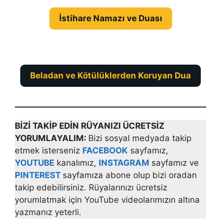
İstihare Namazı ve Duası
Beladan ve Kötülüklerden Koruyan Dua
BİZİ TAKİP EDİN RÜYANIZI ÜCRETSİZ
YORUMLAYALIM:
Bizi sosyal medyada takip
etmek isterseniz
FACEBOOK
sayfamız,
YOUTUBE
kanalımız,
INSTAGRAM
sayfamız ve
PINTEREST
sayfamıza abone olup bizi oradan
takip edebilirsiniz. Rüyalarınızı ücretsiz
yorumlatmak için YouTube videolarımızın altına
yazmanız yeterli.