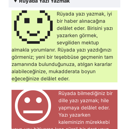
Rüyada Yazı Yazmak
🙂
Rüyada yazı yazmak, iyi
bir haber alına­cağına
delâlet eder. Birisini yazı
yazarken görmek,
sevgiliden mektup
almakla yorumlanır. Rüyada yazı yazdığınızı
görmeniz; yeni bir teşebbüse geçmenin tam
zamanında bulunduğunuza, atılgan kararlar
alabileceğinize, mukadderata boyun
eğeceğinize delâlet eder.
😐
Rüyada bilmediğiniz bir
dille yazı yazmak; hile
yapma­ya delâlet eder.
Yazı yazarken
kaleminizin mürekkebi