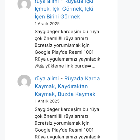
rüya alimi
-
Rüyada İçki
İçmek, İçki Görmek, İçki
İçen Birini Görmek
1 Aralık 2025
Saygıdeğer kardeşim bu rüya
çok önemli!!! rüyalarınızı
ücretsiz yorumlamak için
Google Play'de Resmi 1001
Rüya uygulamamızı yayınladık
🎉🙏 yükleme link burda➡️…
rüya alimi
-
Rüyada Karda
Kaymak, Kaydıraktan
Kaymak, Buzda Kaymak
1 Aralık 2025
Saygıdeğer kardeşim bu rüya
çok önemli!!! rüyalarınızı
ücretsiz yorumlamak için
Google Play'de Resmi 1001
Rüya uygulamamızı yayınladık