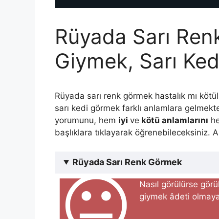
Rüyada Sarı Ren
Giymek, Sarı Ke
Rüyada sarı renk görmek hastalık mı köt
sarı kedi görmek farklı anlamlara gelmekt
yorumunu, hem
iyi
ve
kötü anlamlarını
h
başlıklara tıklayarak öğrenebileceksiniz. 
Rüyada Sarı Renk Görmek
😐
Nasıl görülürse görüls
giymek âdeti olmayanı