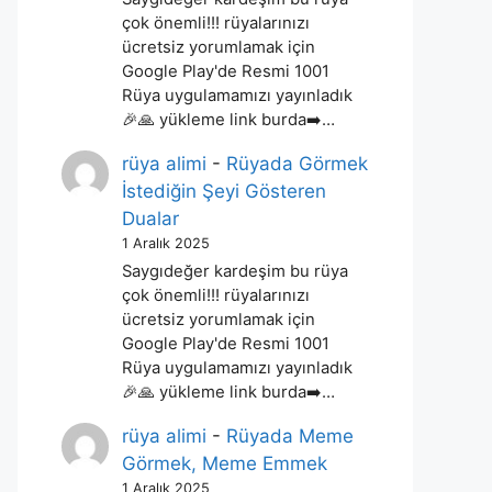
çok önemli!!! rüyalarınızı
ücretsiz yorumlamak için
Google Play'de Resmi 1001
Rüya uygulamamızı yayınladık
🎉🙏 yükleme link burda➡️…
rüya alimi
-
Rüyada Görmek
İstediğin Şeyi Gösteren
Dualar
1 Aralık 2025
Saygıdeğer kardeşim bu rüya
çok önemli!!! rüyalarınızı
ücretsiz yorumlamak için
Google Play'de Resmi 1001
Rüya uygulamamızı yayınladık
🎉🙏 yükleme link burda➡️…
rüya alimi
-
Rüyada Meme
Görmek, Meme Emmek
1 Aralık 2025