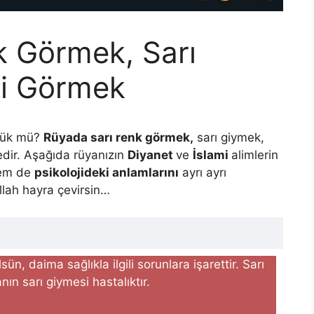
k Görmek, Sarı
di Görmek
ülük mü?
Rüyada sarı renk görmek,
sarı giymek,
edir. Aşağıda rüyanızın
Diyanet
ve
İslami
alimlerin
em de
psikolojideki anlamlarını
ayrı ayrı
Allah hayra çevirsin…
ün, daima sağlıkla ilgili sorunla­ra işarettir. Sarı
n sarı giymesi hastalık­tır.