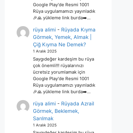
Google Play'de Resmi 1001
Rüya uygulamamızı yayınladık
🎉🙏 yükleme link burda➡️…
rüya alimi
-
Rüyada Kıyma
Görmek, Yemek, Almak |
Çiğ Kıyma Ne Demek?
1 Aralık 2025
Saygıdeğer kardeşim bu rüya
çok önemli!!! rüyalarınızı
ücretsiz yorumlamak için
Google Play'de Resmi 1001
Rüya uygulamamızı yayınladık
🎉🙏 yükleme link burda➡️…
rüya alimi
-
Rüyada Azrail
Görmek, Beklemek,
Sarılmak
1 Aralık 2025
Saygıdeğer kardeşim bu rüya