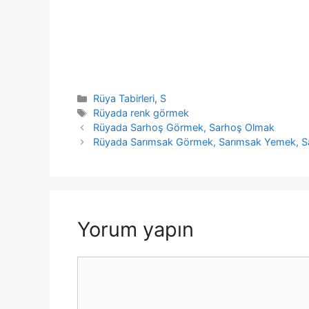
Kategoriler
Rüya Tabirleri
,
S
Etiketler
Rüyada renk görmek
Rüyada Sarhoş Görmek, Sarhoş Olmak
Rüyada Sarımsak Görmek, Sarımsak Yemek, 
Yorum yapın
Yorum