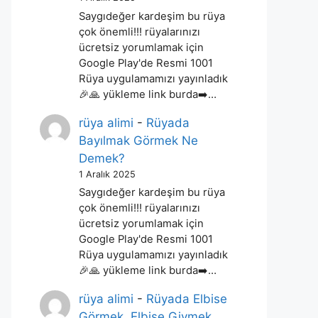
Saygıdeğer kardeşim bu rüya
çok önemli!!! rüyalarınızı
ücretsiz yorumlamak için
Google Play'de Resmi 1001
Rüya uygulamamızı yayınladık
🎉🙏 yükleme link burda➡️…
rüya alimi
-
Rüyada
Bayılmak Görmek Ne
Demek?
1 Aralık 2025
Saygıdeğer kardeşim bu rüya
çok önemli!!! rüyalarınızı
ücretsiz yorumlamak için
Google Play'de Resmi 1001
Rüya uygulamamızı yayınladık
🎉🙏 yükleme link burda➡️…
rüya alimi
-
Rüyada Elbise
Görmek, Elbise Giymek,