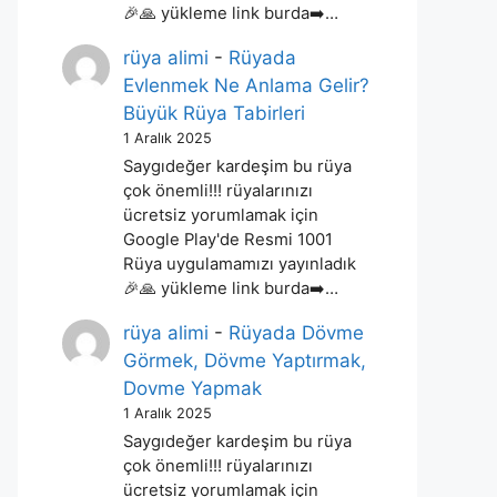
🎉🙏 yükleme link burda➡️…
rüya alimi
-
Rüyada
Evlenmek Ne Anlama Gelir?
Büyük Rüya Tabirleri
1 Aralık 2025
Saygıdeğer kardeşim bu rüya
çok önemli!!! rüyalarınızı
ücretsiz yorumlamak için
Google Play'de Resmi 1001
Rüya uygulamamızı yayınladık
🎉🙏 yükleme link burda➡️…
rüya alimi
-
Rüyada Dövme
Görmek, Dövme Yaptırmak,
Dovme Yapmak
1 Aralık 2025
Saygıdeğer kardeşim bu rüya
çok önemli!!! rüyalarınızı
ücretsiz yorumlamak için