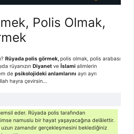
mek, Polis Olmak,
örmek
ı?
Rüyada polis görmek,
polis olmak, polis arabası
ğıda rüyanızın
Diyanet
ve
İslami
alimlerin
em de
psikolojideki anlamlarını
ayrı ayrı
Allah hayra çevirsin…
temsil eder. Rüyada polis tarafından
im­se namuslu bir hayat yaşayacağına delâlettir.
 uzun zamandır gerçekleşmesini beklediğiniz