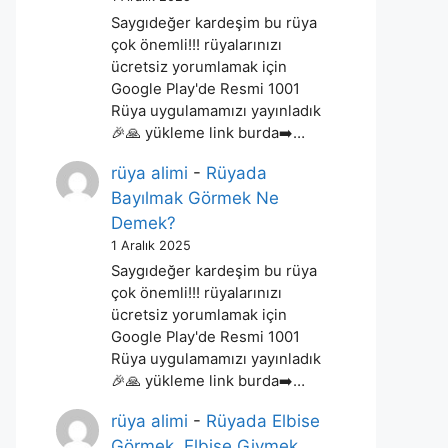
Saygıdeğer kardeşim bu rüya
çok önemli!!! rüyalarınızı
ücretsiz yorumlamak için
Google Play'de Resmi 1001
Rüya uygulamamızı yayınladık
🎉🙏 yükleme link burda➡️…
rüya alimi
-
Rüyada
Bayılmak Görmek Ne
Demek?
1 Aralık 2025
Saygıdeğer kardeşim bu rüya
çok önemli!!! rüyalarınızı
ücretsiz yorumlamak için
Google Play'de Resmi 1001
Rüya uygulamamızı yayınladık
🎉🙏 yükleme link burda➡️…
rüya alimi
-
Rüyada Elbise
Görmek, Elbise Giymek,