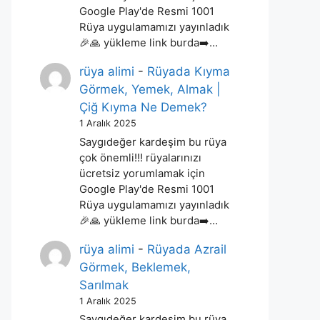
Google Play'de Resmi 1001
Rüya uygulamamızı yayınladık
🎉🙏 yükleme link burda➡️…
rüya alimi
-
Rüyada Kıyma
Görmek, Yemek, Almak |
Çiğ Kıyma Ne Demek?
1 Aralık 2025
Saygıdeğer kardeşim bu rüya
çok önemli!!! rüyalarınızı
ücretsiz yorumlamak için
Google Play'de Resmi 1001
Rüya uygulamamızı yayınladık
🎉🙏 yükleme link burda➡️…
rüya alimi
-
Rüyada Azrail
Görmek, Beklemek,
Sarılmak
1 Aralık 2025
Saygıdeğer kardeşim bu rüya