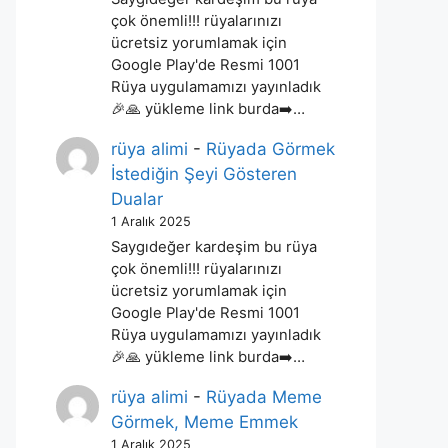
çok önemli!!! rüyalarınızı
ücretsiz yorumlamak için
Google Play'de Resmi 1001
Rüya uygulamamızı yayınladık
🎉🙏 yükleme link burda➡️…
rüya alimi
-
Rüyada Görmek
İstediğin Şeyi Gösteren
Dualar
1 Aralık 2025
Saygıdeğer kardeşim bu rüya
çok önemli!!! rüyalarınızı
ücretsiz yorumlamak için
Google Play'de Resmi 1001
Rüya uygulamamızı yayınladık
🎉🙏 yükleme link burda➡️…
rüya alimi
-
Rüyada Meme
Görmek, Meme Emmek
1 Aralık 2025