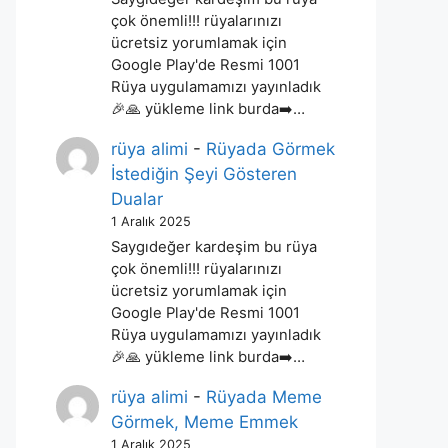
çok önemli!!! rüyalarınızı
ücretsiz yorumlamak için
Google Play'de Resmi 1001
Rüya uygulamamızı yayınladık
🎉🙏 yükleme link burda➡️…
rüya alimi
-
Rüyada Görmek
İstediğin Şeyi Gösteren
Dualar
1 Aralık 2025
Saygıdeğer kardeşim bu rüya
çok önemli!!! rüyalarınızı
ücretsiz yorumlamak için
Google Play'de Resmi 1001
Rüya uygulamamızı yayınladık
🎉🙏 yükleme link burda➡️…
rüya alimi
-
Rüyada Meme
Görmek, Meme Emmek
1 Aralık 2025