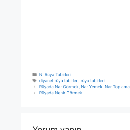
Kategoriler
N
,
Rüya Tabirleri
Etiketler
diyanet rüya tabirleri
,
rüya tabirleri
Rüyada Nar Görmek, Nar Yemek, Nar Toplama
Rüyada Nehir Görmek
Yorum yapın