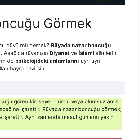
oncuğu Görmek
a mı büyü mü demek?
Rüyada nazar boncuğu
r. Aşağıda rüyanızın
Diyanet
ve
İslami
alimlerin
em de
psikolojideki anlamlarını
ayrı ayrı
Allah hayra çevirsin…
cuğu gören kimseye, olumlu veya olumsuz ama
eleceğine işarettir. Rüyada nazar boncuğu görmek;
e işarettir. Aynı zamanda mesut günlerin yakın