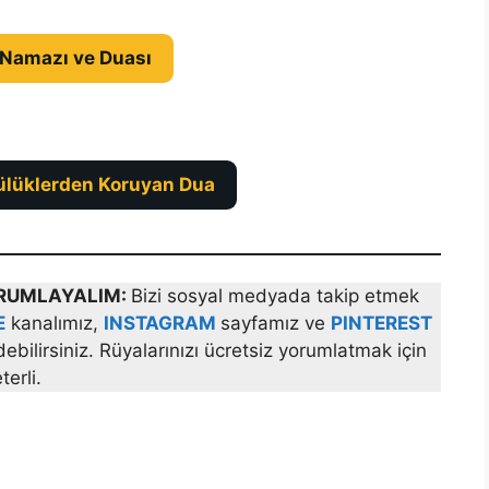
 Namazı ve Duası
ülüklerden Koruyan Dua
YORUMLAYALIM:
Bizi sosyal medyada takip etmek
E
kanalımız,
INSTAGRAM
sayfamız ve
PINTEREST
bilirsiniz. Rüyalarınızı ücretsiz yorumlatmak için
erli.