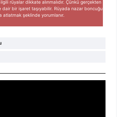
lgili rüyalar dikkate alınmalıdır. Çünkü ger­çekten
 dair bir işaret taşıyabilir. Rüyada nazar boncuğu
a atlatmak şeklinde yorumlanır.
u