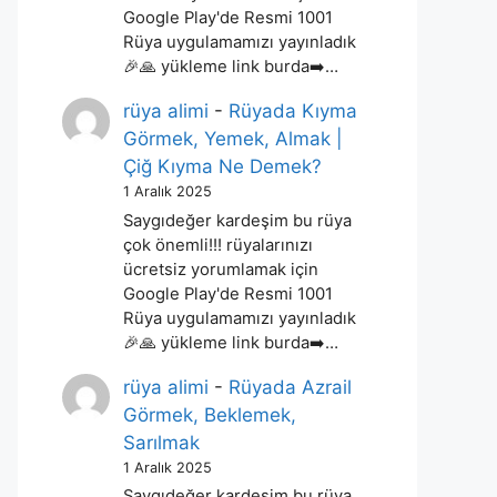
Google Play'de Resmi 1001
Rüya uygulamamızı yayınladık
🎉🙏 yükleme link burda➡️…
rüya alimi
-
Rüyada Kıyma
Görmek, Yemek, Almak |
Çiğ Kıyma Ne Demek?
1 Aralık 2025
Saygıdeğer kardeşim bu rüya
çok önemli!!! rüyalarınızı
ücretsiz yorumlamak için
Google Play'de Resmi 1001
Rüya uygulamamızı yayınladık
🎉🙏 yükleme link burda➡️…
rüya alimi
-
Rüyada Azrail
Görmek, Beklemek,
Sarılmak
1 Aralık 2025
Saygıdeğer kardeşim bu rüya