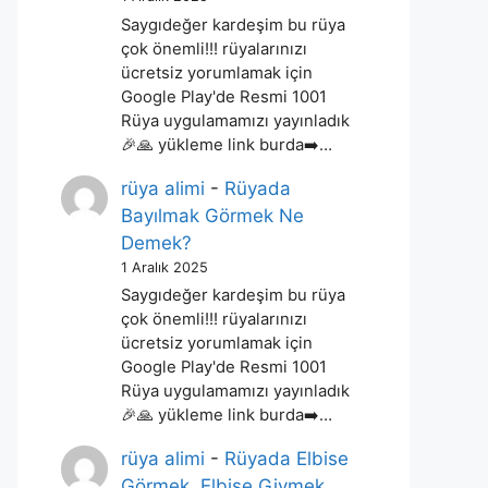
Saygıdeğer kardeşim bu rüya
çok önemli!!! rüyalarınızı
ücretsiz yorumlamak için
Google Play'de Resmi 1001
Rüya uygulamamızı yayınladık
🎉🙏 yükleme link burda➡️…
rüya alimi
-
Rüyada
Bayılmak Görmek Ne
Demek?
1 Aralık 2025
Saygıdeğer kardeşim bu rüya
çok önemli!!! rüyalarınızı
ücretsiz yorumlamak için
Google Play'de Resmi 1001
Rüya uygulamamızı yayınladık
🎉🙏 yükleme link burda➡️…
rüya alimi
-
Rüyada Elbise
Görmek, Elbise Giymek,