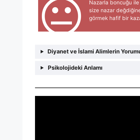
😐
Nazarla boncuğu ile i
size nazar değdiğine
görmek hafif bir kaz
Diyanet ve İslami Alimlerin Yorum
Psikolojideki Anlamı