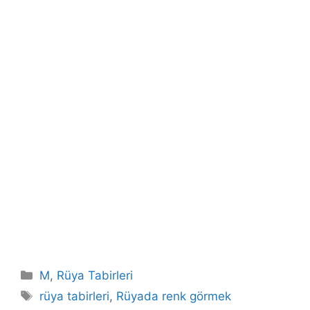
Kategoriler
M
,
Rüya Tabirleri
Etiketler
rüya tabirleri
,
Rüyada renk görmek