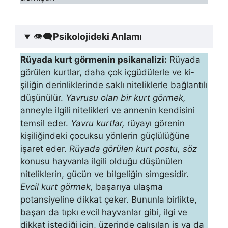
👁‍🗨
Psikolojideki Anlamı
Rüyada kurt görmenin psikanalizi:
Rüyada
görülen kurtlar, daha çok içgüdülerle ve ki­
şiliğin derinliklerinde saklı niteliklerle bağlantılı
düşünülür.
Yavru­su olan bir kurt görmek,
anneyle ilgili nitelikleri ve annenin ken­disini
temsil eder.
Yavru kurtlar,
rüyayı görenin
kişiliğindeki çocuksu yönlerin güçlülüğüne
işaret eder.
Rüyada görülen kurt postu, söz
konusu hayvanla ilgili olduğu düşünülen
niteliklerin, gücün ve bilgeliğin simgesidir.
Evcil kurt görmek,
başarıya ulaş­ma
potansiyeline dikkat çeker. Bununla birlikte,
başarı da tıpkı evcil hayvanlar gibi, ilgi ve
dikkat istediği için, üzerinde çalışılan iş ya da