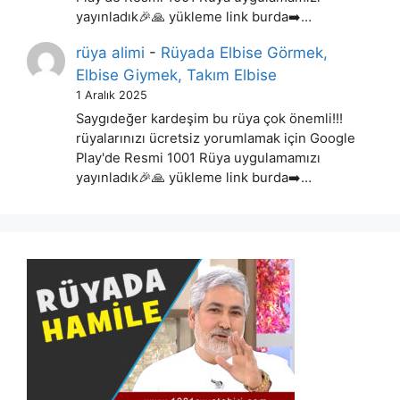
yayınladık🎉🙏 yükleme link burda➡️…
rüya alimi
-
Rüyada Elbise Görmek,
Elbise Giymek, Takım Elbise
1 Aralık 2025
Saygıdeğer kardeşim bu rüya çok önemli!!!
rüyalarınızı ücretsiz yorumlamak için Google
Play'de Resmi 1001 Rüya uygulamamızı
yayınladık🎉🙏 yükleme link burda➡️…