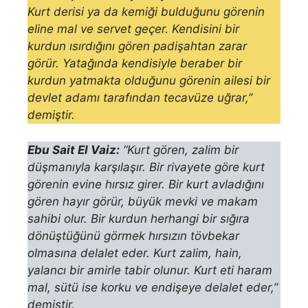
Kurt derisi ya da kemiği bulduğunu görenin
eline mal ve servet ge­çer. Kendisini bir
kurdun ısırdığını gören padişahtan zarar
görür. Yatağın­da kendisiyle beraber bir
kurdun yatmakta olduğunu görenin ailesi bir
dev­let adamı tarafından tecavüze uğrar,”
demiştir.
Ebu Sait El Vaiz:
“Kurt gören, zalim bir
düşmanıyla karşılaşır. Bir rivayete göre kurt
görenin evine hırsız girer. Bir kurt avladığını
gören hayır görür, büyük mevki ve makam
sahibi olur. Bir kurdun herhangi bir sı­ğıra
dönüştüğünü görmek hırsızın tövbekar
olmasına delalet eder. Kurt zalim, hain,
yalancı bir amirle tabir olunur. Kurt eti haram
mal, sütü ise korku ve endişeye delalet eder,”
demiştir.