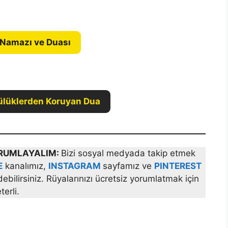
 Namazı ve Duası
ülüklerden Koruyan Dua
YORUMLAYALIM:
Bizi sosyal medyada takip etmek
E
kanalımız,
INSTAGRAM
sayfamız ve
PINTEREST
bilirsiniz. Rüyalarınızı ücretsiz yorumlatmak için
erli.