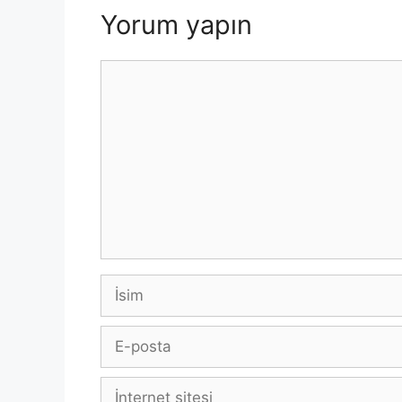
Yorum yapın
Yorum
İsim
E-
posta
İnternet