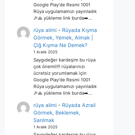
Google Play'de Resmi 1001
Rüya uygulamamızı yayınladık
🎉🙏 yükleme link burda➡️…
rüya alimi
-
Rüyada Kıyma
Görmek, Yemek, Almak |
Çiğ Kıyma Ne Demek?
1 Aralık 2025
Saygıdeğer kardeşim bu rüya
çok önemli!!! rüyalarınızı
ücretsiz yorumlamak için
Google Play'de Resmi 1001
Rüya uygulamamızı yayınladık
🎉🙏 yükleme link burda➡️…
rüya alimi
-
Rüyada Azrail
Görmek, Beklemek,
Sarılmak
1 Aralık 2025
Saygıdeğer kardeşim bu rüya