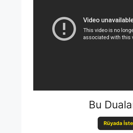
Bu Duala
Rüyada İste