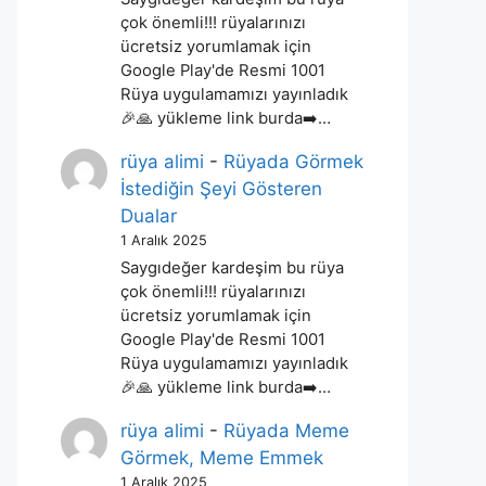
çok önemli!!! rüyalarınızı
ücretsiz yorumlamak için
Google Play'de Resmi 1001
Rüya uygulamamızı yayınladık
🎉🙏 yükleme link burda➡️…
rüya alimi
-
Rüyada Görmek
İstediğin Şeyi Gösteren
Dualar
1 Aralık 2025
Saygıdeğer kardeşim bu rüya
çok önemli!!! rüyalarınızı
ücretsiz yorumlamak için
Google Play'de Resmi 1001
Rüya uygulamamızı yayınladık
🎉🙏 yükleme link burda➡️…
rüya alimi
-
Rüyada Meme
Görmek, Meme Emmek
1 Aralık 2025