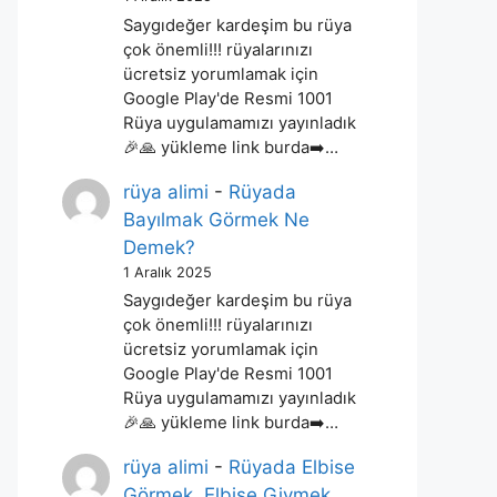
Saygıdeğer kardeşim bu rüya
çok önemli!!! rüyalarınızı
ücretsiz yorumlamak için
Google Play'de Resmi 1001
Rüya uygulamamızı yayınladık
🎉🙏 yükleme link burda➡️…
rüya alimi
-
Rüyada
Bayılmak Görmek Ne
Demek?
1 Aralık 2025
Saygıdeğer kardeşim bu rüya
çok önemli!!! rüyalarınızı
ücretsiz yorumlamak için
Google Play'de Resmi 1001
Rüya uygulamamızı yayınladık
🎉🙏 yükleme link burda➡️…
rüya alimi
-
Rüyada Elbise
Görmek, Elbise Giymek,