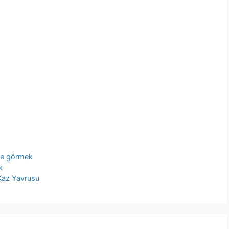
e görmek
k
Kaz Yavrusu