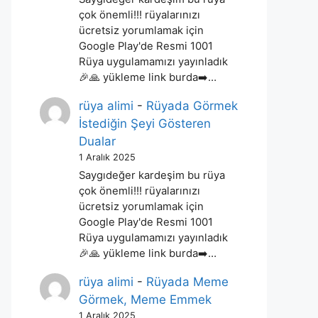
çok önemli!!! rüyalarınızı
ücretsiz yorumlamak için
Google Play'de Resmi 1001
Rüya uygulamamızı yayınladık
🎉🙏 yükleme link burda➡️…
rüya alimi
-
Rüyada Görmek
İstediğin Şeyi Gösteren
Dualar
1 Aralık 2025
Saygıdeğer kardeşim bu rüya
çok önemli!!! rüyalarınızı
ücretsiz yorumlamak için
Google Play'de Resmi 1001
Rüya uygulamamızı yayınladık
🎉🙏 yükleme link burda➡️…
rüya alimi
-
Rüyada Meme
Görmek, Meme Emmek
1 Aralık 2025