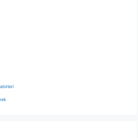
abirleri
k
mek