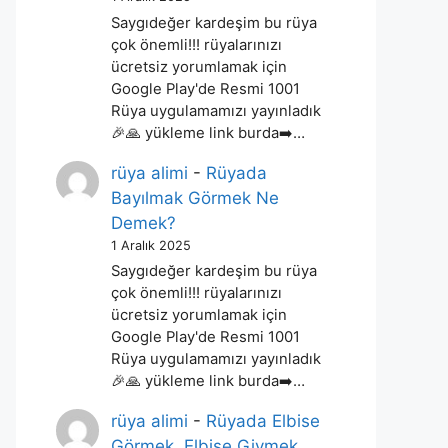
Saygıdeğer kardeşim bu rüya
çok önemli!!! rüyalarınızı
ücretsiz yorumlamak için
Google Play'de Resmi 1001
Rüya uygulamamızı yayınladık
🎉🙏 yükleme link burda➡️…
rüya alimi
-
Rüyada
Bayılmak Görmek Ne
Demek?
1 Aralık 2025
Saygıdeğer kardeşim bu rüya
çok önemli!!! rüyalarınızı
ücretsiz yorumlamak için
Google Play'de Resmi 1001
Rüya uygulamamızı yayınladık
🎉🙏 yükleme link burda➡️…
rüya alimi
-
Rüyada Elbise
Görmek, Elbise Giymek,