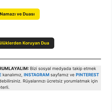
 Namazı ve Duası
ülüklerden Koruyan Dua
YORUMLAYALIM:
Bizi sosyal medyada takip etmek
E
kanalımız,
INSTAGRAM
sayfamız ve
PINTEREST
bilirsiniz. Rüyalarınızı ücretsiz yorumlatmak için
erli.