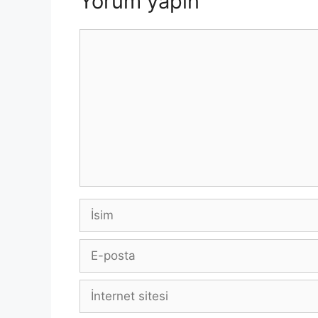
Yorum yapın
Yorum
İsim
E-
posta
İnternet
sitesi