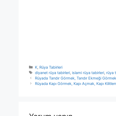
Kategoriler
K
,
Rüya Tabirleri
Etiketler
diyanet rüya tabirleri
,
islami rüya tabirleri
,
rüya t
Rüyada Tandır Görmek, Tandır Ekmeği Görme
Rüyada Kapı Görmek, Kapı Açmak, Kapı Kilitle