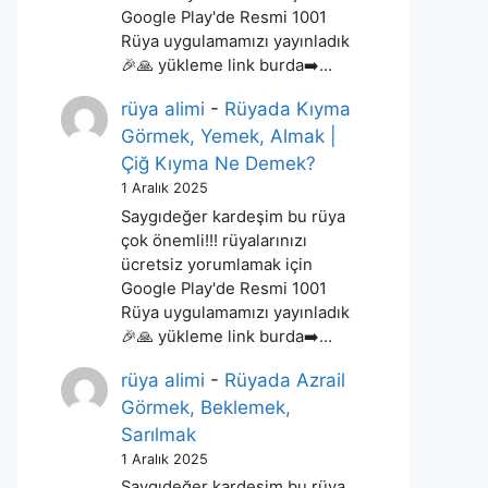
Google Play'de Resmi 1001
Rüya uygulamamızı yayınladık
🎉🙏 yükleme link burda➡️…
rüya alimi
-
Rüyada Kıyma
Görmek, Yemek, Almak |
Çiğ Kıyma Ne Demek?
1 Aralık 2025
Saygıdeğer kardeşim bu rüya
çok önemli!!! rüyalarınızı
ücretsiz yorumlamak için
Google Play'de Resmi 1001
Rüya uygulamamızı yayınladık
🎉🙏 yükleme link burda➡️…
rüya alimi
-
Rüyada Azrail
Görmek, Beklemek,
Sarılmak
1 Aralık 2025
Saygıdeğer kardeşim bu rüya