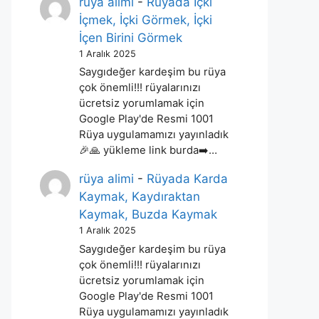
rüya alimi
-
Rüyada İçki
İçmek, İçki Görmek, İçki
İçen Birini Görmek
1 Aralık 2025
Saygıdeğer kardeşim bu rüya
çok önemli!!! rüyalarınızı
ücretsiz yorumlamak için
Google Play'de Resmi 1001
Rüya uygulamamızı yayınladık
🎉🙏 yükleme link burda➡️…
rüya alimi
-
Rüyada Karda
Kaymak, Kaydıraktan
Kaymak, Buzda Kaymak
1 Aralık 2025
Saygıdeğer kardeşim bu rüya
çok önemli!!! rüyalarınızı
ücretsiz yorumlamak için
Google Play'de Resmi 1001
Rüya uygulamamızı yayınladık