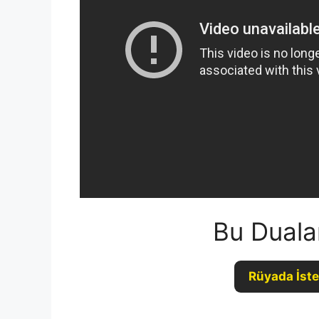
Bu Duala
Rüyada İste