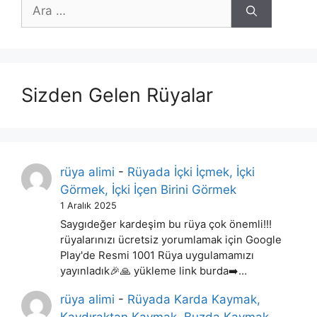
için
ara
Sizden Gelen Rüyalar
rüya alimi
-
Rüyada İçki İçmek, İçki
Görmek, İçki İçen Birini Görmek
1 Aralık 2025
Saygıdeğer kardeşim bu rüya çok önemli!!!
rüyalarınızı ücretsiz yorumlamak için Google
Play'de Resmi 1001 Rüya uygulamamızı
yayınladık🎉🙏 yükleme link burda➡️…
rüya alimi
-
Rüyada Karda Kaymak,
Kaydıraktan Kaymak, Buzda Kaymak