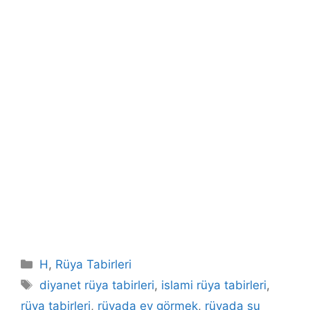
Kategoriler
H
,
Rüya Tabirleri
Etiketler
diyanet rüya tabirleri
,
islami rüya tabirleri
,
rüya tabirleri
,
rüyada ev görmek
,
rüyada su