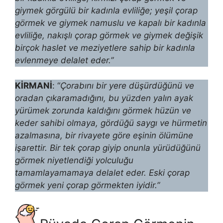
giymek görgülü bir kadınla evliliğe; yeşil çorap
görmek ve giymek namuslu ve kapalı bir kadınla
evliliğe, nakışlı çorap görmek ve giymek değişik
birçok haslet ve meziyetlere sahip bir kadınla
evlenmeye delalet eder.”
KİRMANİ
: “
Çorabını bir yere düşürdüğünü ve
oradan çıkaramadığını, bu yüzden yalın ayak
yürümek zorunda kaldığını görmek hüzün ve
keder sahibi ol­maya, gördüğü saygı ve hürmetin
azalmasına, bir rivayete göre eşinin ölü­müne
işarettir. Bir tek çorap giyip onunla yürüdüğünü
görmek niyetlendiği yolculuğu
tamamlayamamaya delalet eder. Eski çorap
görmek yeni çorap görmekten iyidir.”