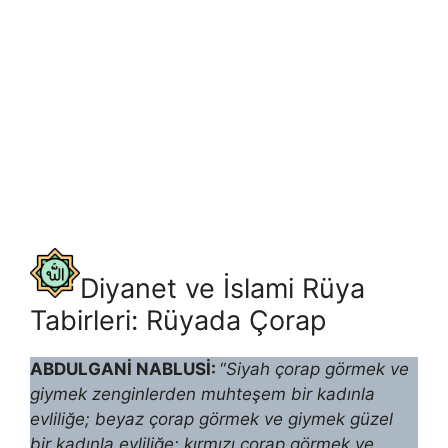
Diyanet ve İslami Rüya
Tabirleri: Rüyada Çorap
ABDULGANİ NABLUSİ:
“
Siyah çorap görmek ve
giymek zenginlerden muhteşem bir kadınla
evliliğe; beyaz çorap görmek ve giymek güzel
bir kadınla evliliğe; kırmızı çorap görmek ve