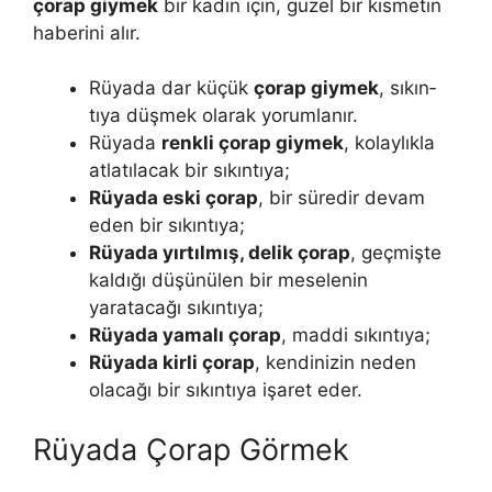
çorap giymek
bir kadın için, güzel bir kısme­tin
haberini alır.
Rüyada dar küçük
çorap giymek
, sıkın­
tıya düşmek olarak yorumlanır.
Rüyada
renkli çorap giymek
, kolaylıkla
atlatılacak bir sıkıntıya;
Rüyada eski çorap
, bir süredir devam
eden bir sıkıntıya;
Rüyada yırtılmış, delik çorap
, geçmişte
kaldığı düşünülen bir meselenin
yaratacağı sıkıntıya;
Rüyada yamalı çorap
, maddi sıkın­tıya;
Rüyada kirli çorap
, kendinizin neden
olacağı bir sıkıntıya işaret eder.
Rüyada Çorap Görmek