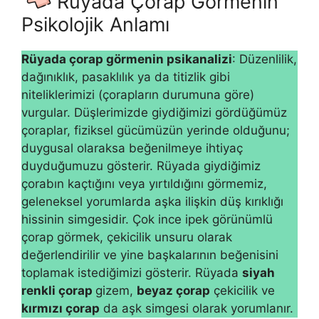
Rüyada Çorap Görmenin
Psikolojik Anlamı
Rüyada çorap görmenin psikanalizi
: Düzenlilik,
dağınıklık, pasaklılık ya da titizlik gibi
niteliklerimizi (çorapların durumuna göre)
vurgular. Düşlerimizde giydiğimizi gördüğümüz
çoraplar, fiziksel gücümüzün yerinde olduğunu;
duygusal olaraksa beğenilmeye ihtiyaç
duyduğumuzu gösterir. Rüyada giydiğimiz
çorabın kaçtığını veya yırtıldığını görmemiz,
geleneksel yorumlarda aşka ilişkin düş kırıklığı
hissinin simgesidir. Çok ince ipek görünümlü
çorap görmek, çekicilik unsuru olarak
değerlendirilir ve yine baş­kalarının beğenisini
toplamak istediğimizi gösterir. Rüyada
siyah
renkli ço­rap
gizem,
beyaz çorap
çekicilik ve
kırmızı çorap
da aşk simgesi olarak yo­rumlanır.