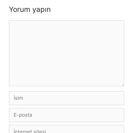
Yorum yapın
Yorum
İsim
E-
posta
İnternet