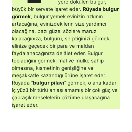
yere dökülen bulgur,
büyük bir servete işa­ret eder.
Rüyada bulgur
görmek
, bulgur yemek evinizin rızkının
artacağına, evinizdekilerin size yardımcı
olacağına, ba­zı güzel sözlere maruz
kalacağınıza, bulguru, serptiğinizi görmek,
elinize geçecek bir para ve maldan
faydalanacağınıza delâ­let eder. Bulgur
topladığını görmek; mal ve mülke sahip
olmasına, kısmetinin geniş­liğine ve
meşakkatle kazandığı ürüne işaret eder.
Rüyada “
bulgur pilavı
” görmek, o ana kadar
iç yüzü bir türlü an­laşılamamış bir çok güç ve
çapraşık meselelerin çözüme ulaşacağına
işaret eder.