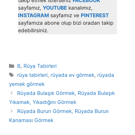
takip etmek isterseniz
FACEBOOK
sayfamız,
YOUTUBE
kanalımız,
INSTAGRAM
sayfamız ve
PINTEREST
sayfamıza abone olup bizi oradan takip
edebilirsiniz.
Kategoriler
B
,
Rüya Tabirleri
Etiketler
rüya tabirleri
,
rüyada ev görmek
,
rüyada
yemek görmek
Rüyada Bulaşık Görmek, Rüyada Bulaşık
Yıkamak, Yıkadığını Görmek
Rüyada Burun Görmek, Rüyada Burun
Kanaması Görmek