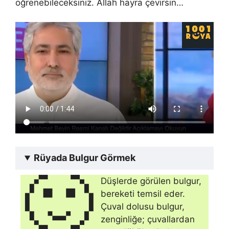
öğrenebileceksiniz. Allah hayra çevirsin…
Rüyada Bulgur Görmek
🙂
Düşlerde görülen bulgur,
bereketi temsil eder.
Çuval dolusu bulgur,
zengin­liğe; çuvallardan