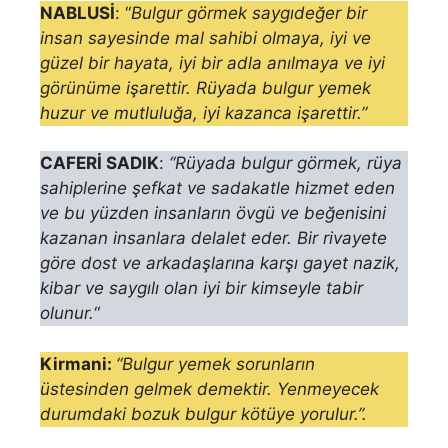
NABLUSİ
: “
Bulgur görmek saygıdeğer bir
insan sayesinde mal sahibi ol­maya, iyi ve
güzel bir hayata, iyi bir adla anılmaya ve iyi
görünüme işaret­tir. Rüyada bulgur yemek
huzur ve mutluluğa, iyi kazanca işarettir.”
CAFERİ SADIK
:
“Rüyada bulgur görmek, rüya
sahiplerine şefkat ve sadakatle hizmet eden
ve bu yüzden insanların övgü ve beğenisini
kazanan insanlara delalet eder. Bir rivayete
göre dost ve arkadaşlarına karşı gayet na­zik,
kibar ve saygılı olan iyi bir kimseyle tabir
olunur.
“
Kirmani:
“Bulgur yemek sorunların
üstesinden gel­mek demektir. Yenmeyecek
durumdaki bozuk bulgur
kötüye yorulur.
”.