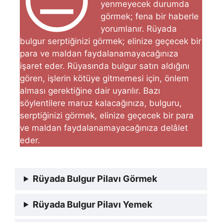
😐
yenmeyecek durumda
görmek; fena bir haberle
yo­rumlanır. Rüyada
bulgur serptiğinizi görmek; elinize geçecek bir
para ve maldan faydalanamayacağınıza
işaret eder. Rüyasında bulgur satın al­dığını
gören, işlerin kötüye gitmemesi için, önlem
alması ge­rektiğine dair uyarılır. Ba­zı
söylentilere maruz kalacağınıza, bulguru,
serptiğinizi görmek, elinize geçecek bir para
ve maldan faydalanamayacağınıza delâ­let
eder.
Rüyada Bulgur Pilavı Görmek
Rüyada Bulgur Pilavı Yemek