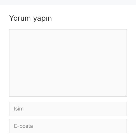
Yorum yapın
Yorum
İsim
E-
posta