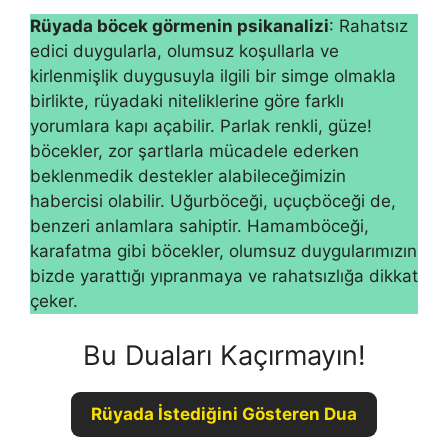
Rüyada böcek görmenin psikanalizi
: Rahatsız
edici duygularla, olumsuz koşullarla ve
kirlenmiş­lik duygusuyla ilgili bir simge olmakla
birlikte, rüyadaki niteliklerine göre farklı
yorumlara kapı açabilir. Parlak renkli, gü­ze!
böcekler, zor şartlarla mücadele ederken
beklenmedik destekler alabileceğimizin
habercisi olabilir. Uğurböceği, uçuçböceği de,
benzeri anlamlara sa­hiptir. Hamamböceği,
karafatma gibi böcekler, olum­suz duygularımızın
bizde yarattığı yıpranmaya ve ra­hatsızlığa dikkat
çeker.
Bu Duaları Kaçırmayın!
Rüyada İstediğini Gösteren Dua