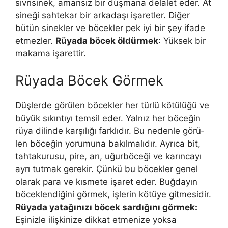
sivrisinek, amansız bir düşmana delalet eder. At
sineği sahtekar bir arkadaşı işaretler. Diğer
bütün sinekler ve böcekler pek iyi bir şey ifade
etmezler.
Rüyada böcek öldürmek
: Yüksek bir
makama işarettir.
Rüyada Böcek Görmek
Düşlerde görülen böcekler her türlü kötülüğü ve
büyük sıkıntıyı temsil eder. Yal­nız her böceğin
rüya dilinde karşılığı farklıdır. Bu nedenle görü­
len böceğin yorumuna bakılmalıdır. Ayrıca bit,
tahtakurusu, pi­re, arı, uğurböceği ve karıncayı
ayrı tutmak gerekir. Çünkü bu böcekler genel
olarak para ve kısmete işaret eder. Buğdayın
böceklendiğini görmek, işlerin kötüye gitmesidir.
Rüyada yatağınızı böcek sardığını görmek:
Eşinizle ilişkinize dikkat etmenize yoksa