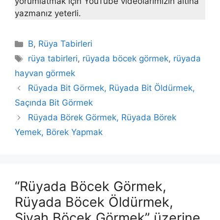
yorumlatmak için YouTube videolarımızın altına
yazmanız yeterli.
Kategoriler
B
,
Rüya Tabirleri
Etiketler
rüya tabirleri
,
rüyada böcek görmek
,
rüyada
hayvan görmek
Rüyada Bit Görmek, Rüyada Bit Öldürmek,
Saçında Bit Görmek
Rüyada Börek Görmek, Rüyada Börek
Yemek, Börek Yapmak
“Rüyada Böcek Görmek,
Rüyada Böcek Öldürmek,
Siyah Böcek Görmek” üzerine