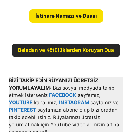
İstihare Namazı ve Duası
Beladan ve Kötülüklerden Koruyan Dua
BİZİ TAKİP EDİN RÜYANIZI ÜCRETSİZ
YORUMLAYALIM:
Bizi sosyal medyada takip
etmek isterseniz
FACEBOOK
sayfamız,
YOUTUBE
kanalımız,
INSTAGRAM
sayfamız ve
PINTEREST
sayfamıza abone olup bizi oradan
takip edebilirsiniz. Rüyalarınızı ücretsiz
yorumlatmak için YouTube videolarımızın altına
yazmanız yeterli.