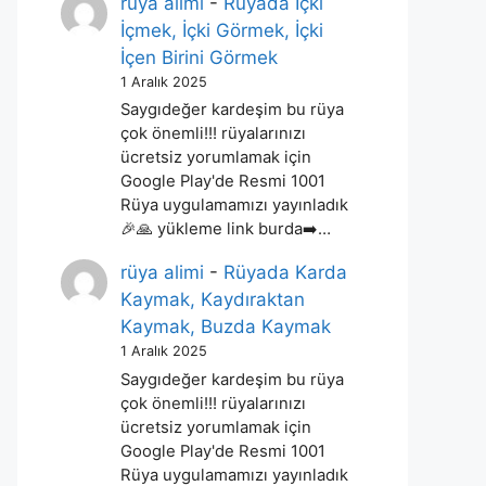
rüya alimi
-
Rüyada İçki
İçmek, İçki Görmek, İçki
İçen Birini Görmek
1 Aralık 2025
Saygıdeğer kardeşim bu rüya
çok önemli!!! rüyalarınızı
ücretsiz yorumlamak için
Google Play'de Resmi 1001
Rüya uygulamamızı yayınladık
🎉🙏 yükleme link burda➡️…
rüya alimi
-
Rüyada Karda
Kaymak, Kaydıraktan
Kaymak, Buzda Kaymak
1 Aralık 2025
Saygıdeğer kardeşim bu rüya
çok önemli!!! rüyalarınızı
ücretsiz yorumlamak için
Google Play'de Resmi 1001
Rüya uygulamamızı yayınladık