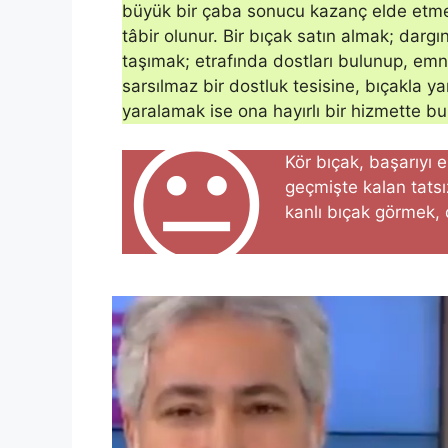
büyük bir çaba sonucu kazanç elde etmey
tâbir olunur. Bir bıçak satın almak; darg
taşımak; etrafında dostları bulunup, emn
sarsılmaz bir dostluk tesisine, bıçakla ya
yaralamak ise ona hayırlı bir hizmette b
😐
Kör bıçak, başarıyı 
geçmişte kalan tats
kanlı bıçak görmek, 