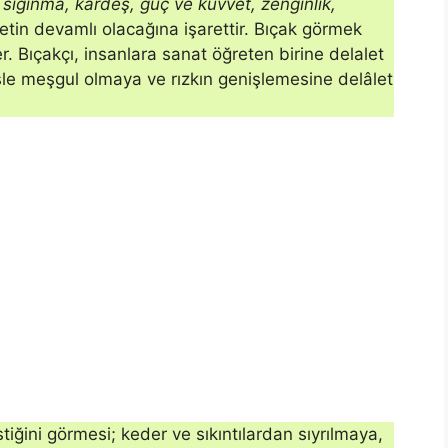
, sığınma, kardeş, güç ve kuvvet, zenginlik,
tin devamlı olacağına işarettir. Bıçak görmek
r. Bıçakçı, insanlara sanat öğreten birine delalet
şle meş­gul olmaya ve rızkın genişlemesine delâlet
tiğini gör­mesi; keder ve sıkıntılardan sıyrılmaya,