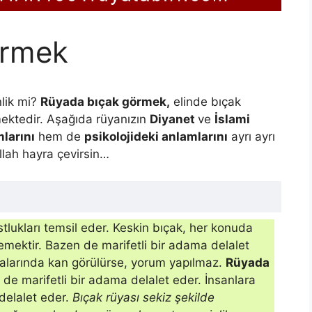
örmek
lik mi?
Rüyada bıçak görmek,
elinde bıçak
mektedir. Aşağıda rüyanızın
Diyanet
ve
İslami
larını
hem de
psikolojideki anlamlarını
ayrı ayrı
Allah hayra çevirsin…
tlukları temsil eder. Keskin bıçak, her konuda
mektir. Bazen de ma­rifetli bir adama delalet
alarında kan görülürse, yorum yapıl­maz.
Rüyada
de ma­rifetli bir adama delalet eder. İnsanlara
delalet eder.
Bıçak rüyası sekiz şekilde