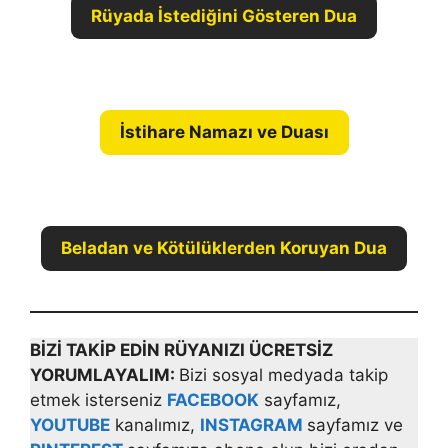
Rüyada İstediğini Gösteren Dua
İstihare Namazı ve Duası
Beladan ve Kötülüklerden Koruyan Dua
BİZİ TAKİP EDİN RÜYANIZI ÜCRETSİZ
YORUMLAYALIM:
Bizi sosyal medyada takip
etmek isterseniz
FACEBOOK
sayfamız,
YOUTUBE
kanalımız,
INSTAGRAM
sayfamız ve