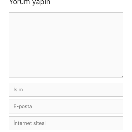
Yorum yapın
Yorum
İsim
E-
posta
İnternet
sitesi