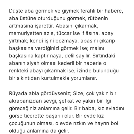
Düşte aba görmek ve giymek ferahlı bir habere,
aba üstüne oturduğunu görmek, rütbenin
artmasına işarettir. Abasını çı­karmak,
memuriyetten azle, tüccar ise iflâsına, abayı
yırtmak; ken­di işini bozmaya, abasını çıkarıp
başkasına verdiğinizi görmek ise; malını
başkasına kaptırmaya, delil sayılır. Sırtındaki
abanın siyah olması kederli bir haberle o
renkteki abayı çıkarmak ise, izinde bu­lunduğu
bir sıkıntıdan kurtulmakla yorumlanır.
Rüyada abla gördüyseniz; Size, çok yakın bir
akrabanızdan sevgi, şefkat ve yakın bir ilgi
göreceğiniz anlamına gelir. Bir baba, kız evladını
görse ticerette başarılı olur. Bir evde kız
çocuğunun olması, o evde rızkın ve hayrın bol
olduğu anlamına da gelir.