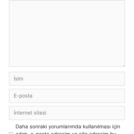
Yorum
İsim
E-
posta
İnternet
sitesi
Daha sonraki yorumlarımda kullanılması için
adım, e-posta adresim ve site adresim bu