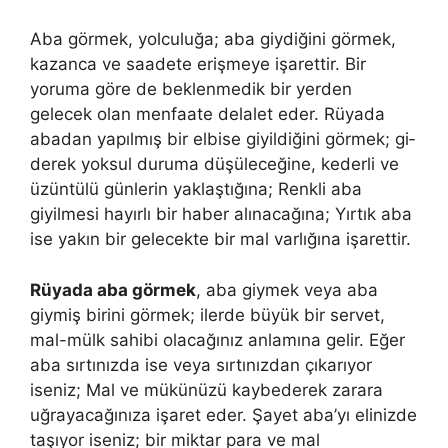
Aba görmek, yolculuğa; aba giydiğini görmek,
ka­zanca ve saadete erişmeye işarettir. Bir
yoruma göre de beklen­medik bir yerden
gelecek olan menfaate delalet eder. Rüyada
abadan yapılmış bir elbise giyildiğini görmek; gi­
derek yoksul duruma düşüleceğine, kederli ve
üzüntülü günlerin yaklaştığına; Renkli aba
giyilmesi hayırlı bir haber alınacağına; Yırtık aba
ise yakın bir gelecekte bir mal varlığına işaret­tir.
Rüyada aba görmek
, aba giymek veya aba
giymiş birini görmek; ilerde büyük bir servet,
mal-mülk sahibi olacağınız anlamına gelir. Eğer
aba sırtınızda ise veya sırtınızdan çıkarıyor
iseniz; Mal ve mükünüzü kaybederek zarara
uğrayacağınıza işaret eder. Şayet aba’yı elinizde
taşıyor iseniz; bir miktar para ve mal