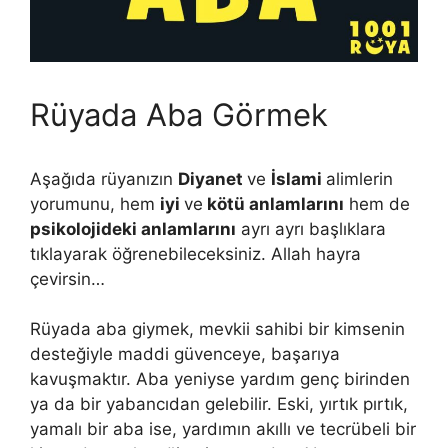
Rüyada Aba Görmek
Aşağıda rüyanızın
Diyanet
ve
İslami
alimlerin
yorumunu, hem
iyi
ve
kötü anlamlarını
hem de
psikolojideki anlamlarını
ayrı ayrı başlıklara
tıklayarak öğrenebileceksiniz. Allah hayra
çevirsin…
Rüyada aba giymek, mevkii sahibi bir kimsenin
deste­ğiyle maddi güvenceye, başarıya
kavuşmaktır. Aba yeniyse yardım genç birinden
ya da bir yabancıdan gelebilir. Eski, yır­tık pırtık,
yamalı bir aba ise, yardımın akıllı ve tecrübeli bir