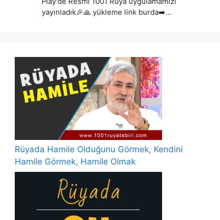
Play'de Resmi 1001 Rüya uygulamamızı
yayınladık🎉🙏 yükleme link burda➡️…
Rüyada Hamile Olduğunu Görmek, Kendini
Hamile Görmek, Hamile Olmak