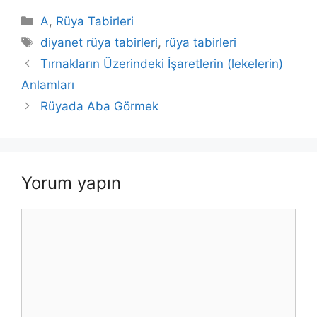
Kategoriler
A
,
Rüya Tabirleri
Etiketler
diyanet rüya tabirleri
,
rüya tabirleri
Tırnakların Üzerindeki İşaretlerin (lekelerin)
Anlamları
Rüyada Aba Görmek
Yorum yapın
Yorum