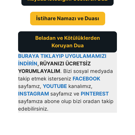
İstihare Namazı ve Duası
Beladan ve Kötülüklerden
Koruyan Dua
BURAYA TIKLAYIP UYGULAMAMIZI
İNDİRİN
, RÜYANIZI ÜCRETSİZ
YORUMLAYALIM
. Bizi sosyal medyada
takip etmek isterseniz
FACEBOOK
sayfamız,
YOUTUBE
kanalımız,
INSTAGRAM
sayfamız ve
PINTEREST
sayfamıza abone olup bizi oradan takip
edebilirsiniz.