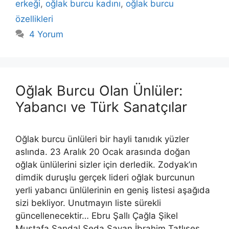
erkeği
,
oğlak burcu kadını
,
oğlak burcu
özellikleri
4 Yorum
Oğlak Burcu Olan Ünlüler:
Yabancı ve Türk Sanatçılar
Oğlak burcu ünlüleri bir hayli tanıdık yüzler
aslında. 23 Aralık 20 Ocak arasında doğan
oğlak ünlülerini sizler için derledik. Zodyak’ın
dimdik duruşlu gerçek lideri oğlak burcunun
yerli yabancı ünlülerinin en geniş listesi aşağıda
sizi bekliyor. Unutmayın liste sürekli
güncellenecektir… Ebru Şallı Çağla Şikel
Mustafa Sandal Seda Sayan İbrahim Tatlıses