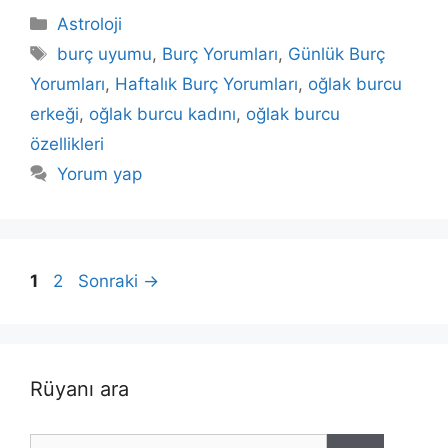
Kategoriler
Astroloji
Etiketler
burç uyumu
,
Burç Yorumları
,
Günlük Burç
Yorumları
,
Haftalık Burç Yorumları
,
oğlak burcu
erkeği
,
oğlak burcu kadını
,
oğlak burcu
özellikleri
Yorum yap
Sayfa
Sayfa
1
2
Sonraki
→
Rüyanı ara
için