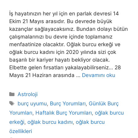
İş hayatınızın her yıl için en parlak devresi 14
Ekim 21 Mayıs arasıdır. Bu devrede büyük
kazançlar sağlayacaksınız. Bundan dolayı bütün
çalışmalarınızı bu devre içinde toplamanız
menfaatinize olacaktır. Oğlak burcu erkeği ve
oğlak burcu kadını için 2020 yılında sizi çok
başarılı bir kariyer hayatı bekliyor olacak.
Elbette gelen fırsatları yakalayabilirseniz… 28
Mayıs 21 Haziran arasında …
Devamını oku
Kategoriler
Astroloji
Etiketler
burç uyumu
,
Burç Yorumları
,
Günlük Burç
Yorumları
,
Haftalık Burç Yorumları
,
oğlak burcu
erkeği
,
oğlak burcu kadını
,
oğlak burcu
özellikleri