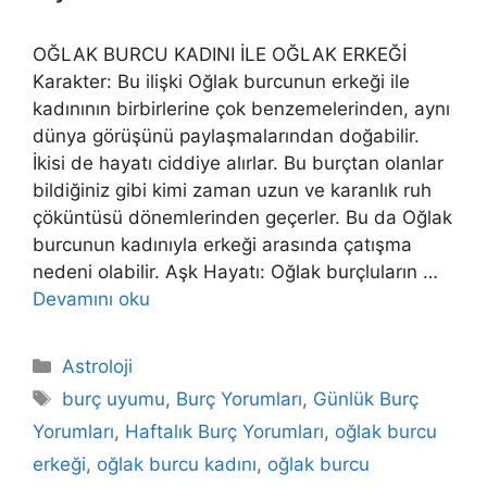
OĞLAK BURCU KADINI İLE OĞLAK ERKEĞİ
Karakter: Bu ilişki Oğlak burcunun erkeği ile
kadınının birbirlerine çok benzemelerinden, aynı
dünya görüşünü paylaşmalarından doğabilir.
İkisi de hayatı ciddiye alırlar. Bu burçtan olanlar
bildiğiniz gibi kimi zaman uzun ve karanlık ruh
çöküntüsü dönemlerinden geçerler. Bu da Oğlak
burcunun kadınıyla erkeği arasında çatışma
nedeni olabilir. Aşk Hayatı: Oğlak burçluların …
Devamını oku
Kategoriler
Astroloji
Etiketler
burç uyumu
,
Burç Yorumları
,
Günlük Burç
Yorumları
,
Haftalık Burç Yorumları
,
oğlak burcu
erkeği
,
oğlak burcu kadını
,
oğlak burcu