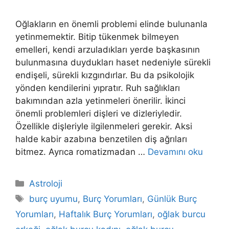
Oğlakların en önemli problemi elinde bulunanla
yetinmemektir. Bitip tükenmek bilmeyen
emelleri, kendi arzuladıkları yerde başkasının
bulun­masına duydukları haset nedeniyle sürekli
endişeli, sürekli kızgındırlar. Bu da psikolojik
yönden kendilerini yıpratır. Ruh sağlıkları
bakımından azla yetinmeleri önerilir. İkinci
önemli problemleri dişleri ve dizleriyledir.
Özellikle dişleriyle il­gilenmeleri gerekir. Aksi
halde kabir azabına benzetilen diş ağrıları
bitmez. Ayrıca romatizmadan …
Devamını oku
Kategoriler
Astroloji
Etiketler
burç uyumu
,
Burç Yorumları
,
Günlük Burç
Yorumları
,
Haftalık Burç Yorumları
,
oğlak burcu