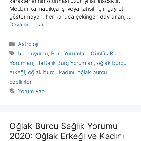
karakterlerinin oturması uzun yıllar alacaktır.
Mecbur kal­madıkça işi veya tahsili için gayret
göstermeyen, her konuda çekingen davranan, …
Devamını oku
Kategoriler
Astroloji
Etiketler
burç uyumu
,
Burç Yorumları
,
Günlük Burç
Yorumları
,
Haftalık Burç Yorumları
,
oğlak burcu
erkeği
,
oğlak burcu kadını
,
oğlak burcu
özellikleri
Yorum yap
Oğlak Burcu Sağlık Yorumu
2020: Oğlak Erkeği ve Kadını