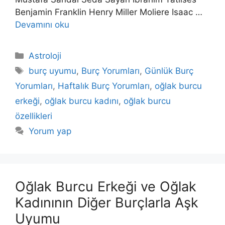
Benjamin Franklin Henry Miller Moliere Isaac …
Devamını oku
Kategoriler
Astroloji
Etiketler
burç uyumu
,
Burç Yorumları
,
Günlük Burç
Yorumları
,
Haftalık Burç Yorumları
,
oğlak burcu
erkeği
,
oğlak burcu kadını
,
oğlak burcu
özellikleri
Yorum yap
Oğlak Burcu Erkeği ve Oğlak
Kadınının Diğer Burçlarla Aşk
Uyumu