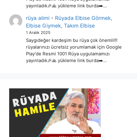
yayınladık🎉🙏 yükleme link burda➡️…
rüya alimi
-
Rüyada Elbise Görmek,
Elbise Giymek, Takım Elbise
1 Aralık 2025
Saygıdeğer kardeşim bu rüya çok önemli!!!
rüyalarınızı ücretsiz yorumlamak için Google
Play'de Resmi 1001 Rüya uygulamamızı
yayınladık🎉🙏 yükleme link burda➡️…