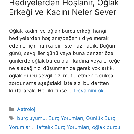
Hediyelerden Hoşlanır, Oğlak
Erkeği ve Kadını Neler Sever
Oğlak kadını ve oğlak burcu erkeği hangi
hediyelerden hoşlanır/beğenir diye merak
edenler için harika bir liste hazırladık. Doğum
günü, sevgililer günü veya buna benzer özel
günlerde oğlak burcu olan kadına veya erkeğe
ne alacağınızı düşünmenize gerek yok artık.
oğlak burcu sevgilinizi mutlu etmek oldukça
zordur ama aşağıdaki liste sizi bu dertten
kurtaracak. Her iki cinse …
Devamını oku
Kategoriler
Astroloji
Etiketler
burç uyumu
,
Burç Yorumları
,
Günlük Burç
Yorumları
,
Haftalık Burç Yorumları
,
oğlak burcu