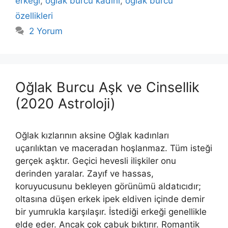
erkeği
,
oğlak burcu kadını
,
oğlak burcu
özellikleri
2 Yorum
Oğlak Burcu Aşk ve Cinsellik
(2020 Astroloji)
Oğlak kızlarının aksine Oğlak kadınları
uçarılıktan ve maceradan hoş­lanmaz. Tüm isteği
gerçek aşktır. Geçici hevesli ilişkiler onu
derinden ya­ralar. Zayıf ve hassas,
koruyucusunu bekleyen görünümü aldatıcıdır;
olta­sına düşen erkek ipek eldiven içinde demir
bir yumrukla karşılaşır. İstedi­ği erkeği genellikle
elde eder. Ancak çok çabuk bıktırır. Romantik