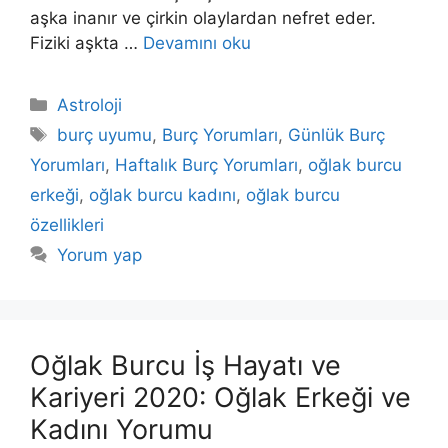
aşka ina­nır ve çirkin olaylardan nefret eder.
Fiziki aşkta …
Devamını oku
Kategoriler
Astroloji
Etiketler
burç uyumu
,
Burç Yorumları
,
Günlük Burç
Yorumları
,
Haftalık Burç Yorumları
,
oğlak burcu
erkeği
,
oğlak burcu kadını
,
oğlak burcu
özellikleri
Yorum yap
Oğlak Burcu İş Hayatı ve
Kariyeri 2020: Oğlak Erkeği ve
Kadını Yorumu