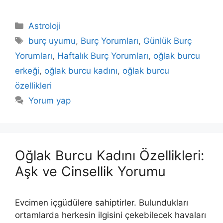
Kategoriler
Astroloji
Etiketler
burç uyumu
,
Burç Yorumları
,
Günlük Burç
Yorumları
,
Haftalık Burç Yorumları
,
oğlak burcu
erkeği
,
oğlak burcu kadını
,
oğlak burcu
özellikleri
Yorum yap
Oğlak Burcu Kadını Özellikleri:
Aşk ve Cinsellik Yorumu
Evcimen içgüdülere sahiptirler. Bulundukları
ortamlarda herkesin ilgisini çekebilecek havaları