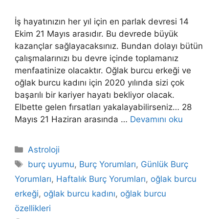
İş hayatınızın her yıl için en parlak devresi 14
Ekim 21 Mayıs arasıdır. Bu devrede büyük
kazançlar sağlayacaksınız. Bundan dolayı bütün
çalışmalarınızı bu devre içinde toplamanız
menfaatinize olacaktır. Oğlak burcu erkeği ve
oğlak burcu kadını için 2020 yılında sizi çok
başarılı bir kariyer hayatı bekliyor olacak.
Elbette gelen fırsatları yakalayabilirseniz… 28
Mayıs 21 Haziran arasında …
Devamını oku
Kategoriler
Astroloji
Etiketler
burç uyumu
,
Burç Yorumları
,
Günlük Burç
Yorumları
,
Haftalık Burç Yorumları
,
oğlak burcu
erkeği
,
oğlak burcu kadını
,
oğlak burcu
özellikleri