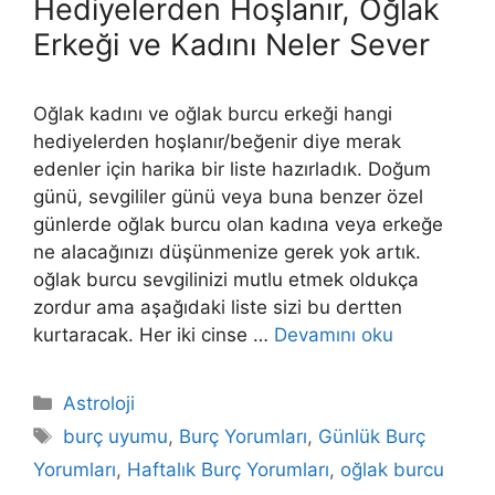
Hediyelerden Hoşlanır, Oğlak
Erkeği ve Kadını Neler Sever
Oğlak kadını ve oğlak burcu erkeği hangi
hediyelerden hoşlanır/beğenir diye merak
edenler için harika bir liste hazırladık. Doğum
günü, sevgililer günü veya buna benzer özel
günlerde oğlak burcu olan kadına veya erkeğe
ne alacağınızı düşünmenize gerek yok artık.
oğlak burcu sevgilinizi mutlu etmek oldukça
zordur ama aşağıdaki liste sizi bu dertten
kurtaracak. Her iki cinse …
Devamını oku
Kategoriler
Astroloji
Etiketler
burç uyumu
,
Burç Yorumları
,
Günlük Burç
Yorumları
,
Haftalık Burç Yorumları
,
oğlak burcu