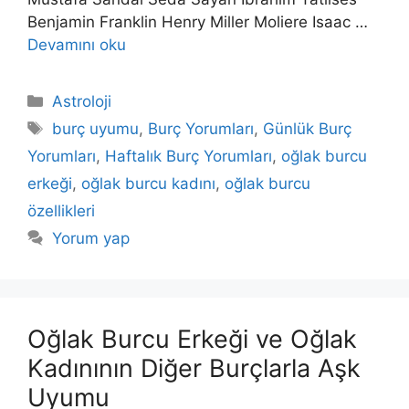
Benjamin Franklin Henry Miller Moliere Isaac …
Devamını oku
Kategoriler
Astroloji
Etiketler
burç uyumu
,
Burç Yorumları
,
Günlük Burç
Yorumları
,
Haftalık Burç Yorumları
,
oğlak burcu
erkeği
,
oğlak burcu kadını
,
oğlak burcu
özellikleri
Yorum yap
Oğlak Burcu Erkeği ve Oğlak
Kadınının Diğer Burçlarla Aşk
Uyumu