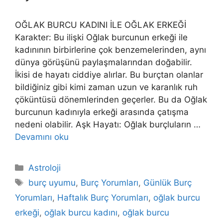
OĞLAK BURCU KADINI İLE OĞLAK ERKEĞİ
Karakter: Bu ilişki Oğlak burcunun erkeği ile
kadınının birbirlerine çok benzemelerinden, aynı
dünya görüşünü paylaşmalarından doğabilir.
İkisi de hayatı ciddiye alırlar. Bu burçtan olanlar
bildiğiniz gibi kimi zaman uzun ve karanlık ruh
çöküntüsü dönemlerinden geçerler. Bu da Oğlak
burcunun kadınıyla erkeği arasında çatışma
nedeni olabilir. Aşk Hayatı: Oğlak burçluların …
Devamını oku
Kategoriler
Astroloji
Etiketler
burç uyumu
,
Burç Yorumları
,
Günlük Burç
Yorumları
,
Haftalık Burç Yorumları
,
oğlak burcu
erkeği
,
oğlak burcu kadını
,
oğlak burcu