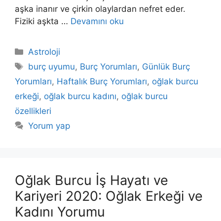
aşka ina­nır ve çirkin olaylardan nefret eder.
Fiziki aşkta …
Devamını oku
Kategoriler
Astroloji
Etiketler
burç uyumu
,
Burç Yorumları
,
Günlük Burç
Yorumları
,
Haftalık Burç Yorumları
,
oğlak burcu
erkeği
,
oğlak burcu kadını
,
oğlak burcu
özellikleri
Yorum yap
Oğlak Burcu İş Hayatı ve
Kariyeri 2020: Oğlak Erkeği ve
Kadını Yorumu