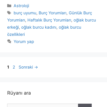
Kategoriler
Astroloji
Etiketler
burç uyumu
,
Burç Yorumları
,
Günlük Burç
Yorumları
,
Haftalık Burç Yorumları
,
oğlak burcu
erkeği
,
oğlak burcu kadını
,
oğlak burcu
özellikleri
Yorum yap
Sayfa
Sayfa
1
2
Sonraki
→
Rüyanı ara
için