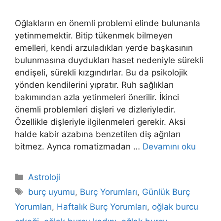
Oğlakların en önemli problemi elinde bulunanla
yetinmemektir. Bitip tükenmek bilmeyen
emelleri, kendi arzuladıkları yerde başkasının
bulun­masına duydukları haset nedeniyle sürekli
endişeli, sürekli kızgındırlar. Bu da psikolojik
yönden kendilerini yıpratır. Ruh sağlıkları
bakımından azla yetinmeleri önerilir. İkinci
önemli problemleri dişleri ve dizleriyledir.
Özellikle dişleriyle il­gilenmeleri gerekir. Aksi
halde kabir azabına benzetilen diş ağrıları
bitmez. Ayrıca romatizmadan …
Devamını oku
Kategoriler
Astroloji
Etiketler
burç uyumu
,
Burç Yorumları
,
Günlük Burç
Yorumları
,
Haftalık Burç Yorumları
,
oğlak burcu