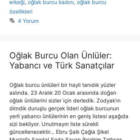
erkeği
,
oğlak burcu kadını
,
oğlak burcu
özellikleri
4 Yorum
Oğlak Burcu Olan Ünlüler:
Yabancı ve Türk Sanatçılar
Oğlak burcu ünlüleri bir hayli tanıdık yüzler
aslında. 23 Aralık 20 Ocak arasında doğan
oğlak ünlülerini sizler için derledik. Zodyak’ın
dimdik duruşlu gerçek lideri oğlak burcunun
yerli yabancı ünlülerinin en geniş listesi aşağıda
sizi bekliyor. Unutmayın liste sürekli
güncellenecektir… Ebru Şallı Çağla Şikel
Mustafa Sandal Seda Sayan İbrahim Tatlıses