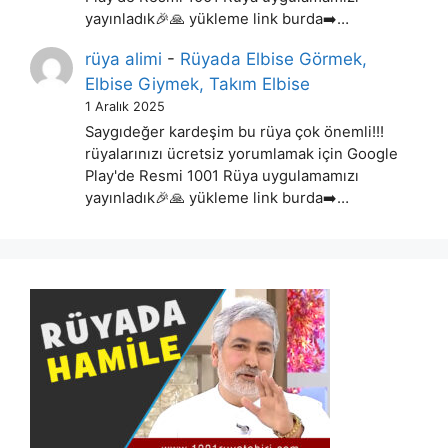
yayınladık🎉🙏 yükleme link burda➡️…
rüya alimi
-
Rüyada Elbise Görmek,
Elbise Giymek, Takım Elbise
1 Aralık 2025
Saygıdeğer kardeşim bu rüya çok önemli!!!
rüyalarınızı ücretsiz yorumlamak için Google
Play'de Resmi 1001 Rüya uygulamamızı
yayınladık🎉🙏 yükleme link burda➡️…