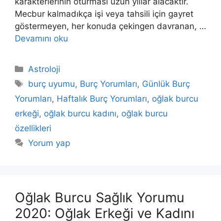
karakterlerinin oturması uzun yıllar alacaktır.
Mecbur kal­madıkça işi veya tahsili için gayret
göstermeyen, her konuda çekingen davranan, …
Devamını oku
Kategoriler
Astroloji
Etiketler
burç uyumu
,
Burç Yorumları
,
Günlük Burç
Yorumları
,
Haftalık Burç Yorumları
,
oğlak burcu
erkeği
,
oğlak burcu kadını
,
oğlak burcu
özellikleri
Yorum yap
Oğlak Burcu Sağlık Yorumu
2020: Oğlak Erkeği ve Kadını