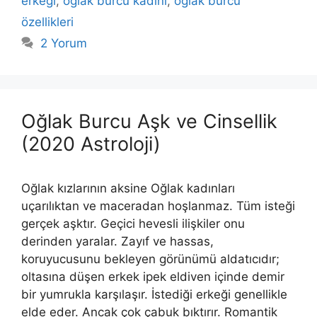
erkeği
,
oğlak burcu kadını
,
oğlak burcu
özellikleri
2 Yorum
Oğlak Burcu Aşk ve Cinsellik
(2020 Astroloji)
Oğlak kızlarının aksine Oğlak kadınları
uçarılıktan ve maceradan hoş­lanmaz. Tüm isteği
gerçek aşktır. Geçici hevesli ilişkiler onu
derinden ya­ralar. Zayıf ve hassas,
koruyucusunu bekleyen görünümü aldatıcıdır;
olta­sına düşen erkek ipek eldiven içinde demir
bir yumrukla karşılaşır. İstedi­ği erkeği genellikle
elde eder. Ancak çok çabuk bıktırır. Romantik