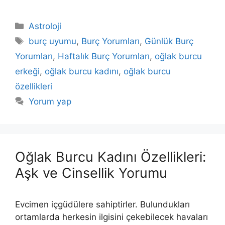
Kategoriler
Astroloji
Etiketler
burç uyumu
,
Burç Yorumları
,
Günlük Burç
Yorumları
,
Haftalık Burç Yorumları
,
oğlak burcu
erkeği
,
oğlak burcu kadını
,
oğlak burcu
özellikleri
Yorum yap
Oğlak Burcu Kadını Özellikleri:
Aşk ve Cinsellik Yorumu
Evcimen içgüdülere sahiptirler. Bulundukları
ortamlarda herkesin ilgisini çekebilecek havaları