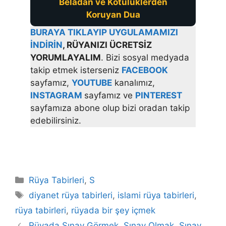
Beladan ve Kötülüklerden
Koruyan Dua
BURAYA TIKLAYIP UYGULAMAMIZI
İNDİRİN
, RÜYANIZI ÜCRETSİZ
YORUMLAYALIM
. Bizi sosyal medyada
takip etmek isterseniz
FACEBOOK
sayfamız,
YOUTUBE
kanalımız,
INSTAGRAM
sayfamız ve
PINTEREST
sayfamıza abone olup bizi oradan takip
edebilirsiniz.
Kategoriler
Rüya Tabirleri
,
S
Etiketler
diyanet rüya tabirleri
,
islami rüya tabirleri
,
rüya tabirleri
,
rüyada bir şey içmek
Rüyada Sınav Görmek, Sınav Olmak, Sınav