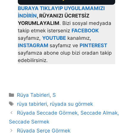
BURAYA TIKLAYIP UYGULAMAMIZI
İNDİRİN
, RÜYANIZI ÜCRETSİZ
YORUMLAYALIM
. Bizi sosyal medyada
takip etmek isterseniz
FACEBOOK
sayfamız,
YOUTUBE
kanalımız,
INSTAGRAM
sayfamız ve
PINTEREST
sayfamıza abone olup bizi oradan takip
edebilirsiniz.
Kategoriler
Rüya Tabirleri
,
S
Etiketler
rüya tabirleri
,
rüyada su görmek
Rüyada Seccade Görmek, Seccade Almak,
Seccade Sermek
Rüyada Serçe Görmek