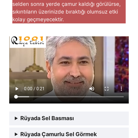
selden sonra yerde çamur kaldığı görülürse,
sıkıntıların üzerinizde bıraktığı olumsuz etki
kolay geçmeyecektir.
Rüyada Sel Basması
Rüyada Çamurlu Sel Görmek