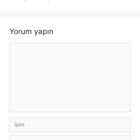
Yorum yapın
Yorum
İsim
E-