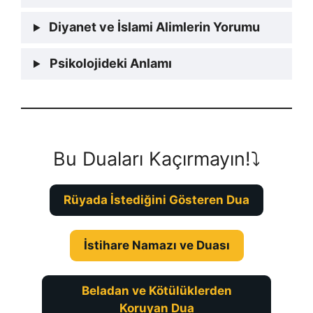
Diyanet ve İslami Alimlerin Yorumu
Psikolojideki Anlamı
Bu Duaları Kaçırmayın!⤵️
Rüyada İstediğini Gösteren Dua
İstihare Namazı ve Duası
Beladan ve Kötülüklerden
Koruyan Dua