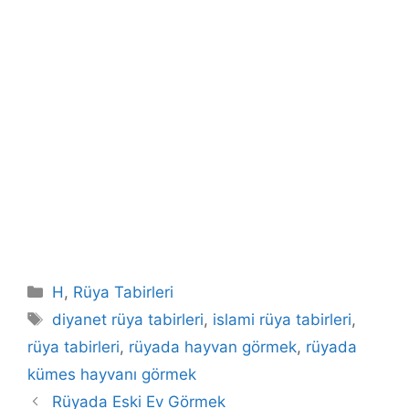
Kategoriler
H
,
Rüya Tabirleri
Etiketler
diyanet rüya tabirleri
,
islami rüya tabirleri
,
rüya tabirleri
,
rüyada hayvan görmek
,
rüyada
kümes hayvanı görmek
Rüyada Eski Ev Görmek