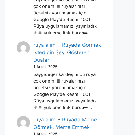
çok önemli!!! rüyalarınızı
ücretsiz yorumlamak için
Google Play'de Resmi 1001
Rüya uygulamamızı yayınladık
🎉🙏 yükleme link burda➡️…
rüya alimi
-
Rüyada Görmek
İstediğin Şeyi Gösteren
Dualar
1 Aralık 2025
Saygıdeğer kardeşim bu rüya
çok önemli!!! rüyalarınızı
ücretsiz yorumlamak için
Google Play'de Resmi 1001
Rüya uygulamamızı yayınladık
🎉🙏 yükleme link burda➡️…
rüya alimi
-
Rüyada Meme
Görmek, Meme Emmek
1 Aralık 2025