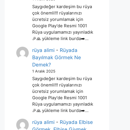
Saygıdeğer kardeşim bu rüya
çok önemli!!! rüyalarınızı
ücretsiz yorumlamak için
Google Play'de Resmi 1001
Rüya uygulamamızı yayınladık
🎉🙏 yükleme link burda➡️…
rüya alimi
-
Rüyada
Bayılmak Görmek Ne
Demek?
1 Aralık 2025
Saygıdeğer kardeşim bu rüya
çok önemli!!! rüyalarınızı
ücretsiz yorumlamak için
Google Play'de Resmi 1001
Rüya uygulamamızı yayınladık
🎉🙏 yükleme link burda➡️…
rüya alimi
-
Rüyada Elbise
Görmek, Elbise Giymek,