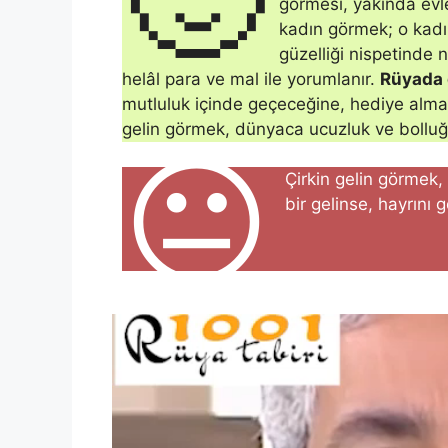
görmesi, yakında evle
kadın görmek; o kadın
güzelliği nispetinde 
helâl para ve mal ile yo­rumlanır.
Rüyada 
mutluluk içinde geçeceğine, hediye alma
gelin görmek, dünyaca ucuzluk ve bolluğ
😐
Çirkin ge­lin görmek,
bir gelinse, hayrını 