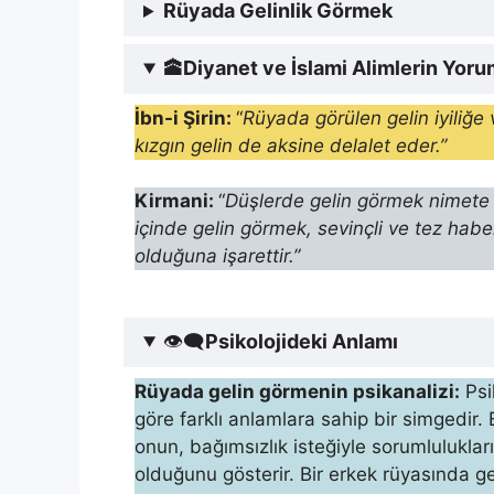
Rüyada Gelinlik Görmek
🕋
Diyanet ve İslami Alimlerin Yor
İbn-i Şirin:
“
Rüyada görülen gelin iyiliğe
kızgın gelin de aksine delalet eder.”
Kirma­ni:
“
Düşlerde gelin görmek nimete v
içinde gelin görmek, sevinçli ve tez hab
olduğuna işarettir.”
👁‍🗨
Psikolojideki Anlamı
Rüyada gelin görmenin psikanalizi:
Psi
göre farklı anlamlara sahip bir simgedir. 
onun, bağım­sızlık isteğiyle sorumlulukla
olduğunu gösterir. Bir erkek rüyasında g