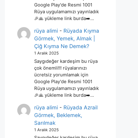
Google Play'de Resmi 1001
Rüya uygulamamızı yayınladık
🎉🙏 yükleme link burda➡️…
rüya alimi
-
Rüyada Kıyma
Görmek, Yemek, Almak |
Çiğ Kıyma Ne Demek?
1 Aralık 2025
Saygıdeğer kardeşim bu rüya
çok önemli!!! rüyalarınızı
ücretsiz yorumlamak için
Google Play'de Resmi 1001
Rüya uygulamamızı yayınladık
🎉🙏 yükleme link burda➡️…
rüya alimi
-
Rüyada Azrail
Görmek, Beklemek,
Sarılmak
1 Aralık 2025
Saygıdeğer kardeşim bu rüya