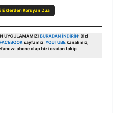
ülüklerden Koruyan Dua
ÇİN UYGULAMAMIZI
BURADAN İNDİRİN
:
Bizi
FACEBOOK
sayfamız,
YOUTUBE
kanalımız,
yfamıza abone olup bizi oradan takip