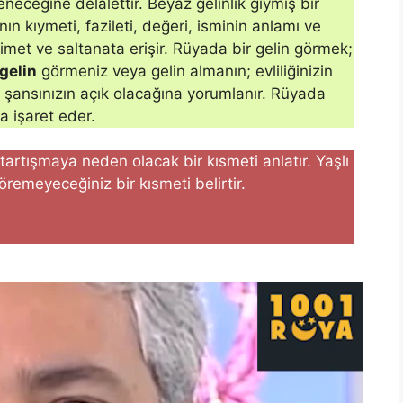
neceği­ne delalettir. Beyaz gelinlik giymiş bir
ın kıymeti, fazileti, değeri, isminin anlamı ve
nimet ve saltanata erişir. Rüyada bir gelin görmek;
gelin
görmeniz veya gelin almanın; evli­liğinizin
 şansınızın açık olacağına yorumlanır. Rüyada
a işaret eder.
 tartışmaya neden olacak bir kısmeti anlatır. Yaşlı
göremeyeceğiniz bir kısmeti belirtir.