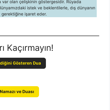
nda var olan çeliş­kinin göstergesidir. Rüyada
ünyamızdaki istek ve beklentilerle, dış dünyanın
 gerektiğine işaret eder.
rı Kaçırmayın!
diğini Gösteren Dua
 Namazı ve Duası