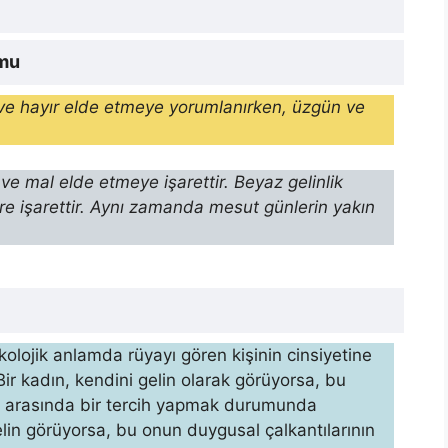
umu
 ve hayır elde etmeye yorumlanırken, üzgün ve
e mal elde etmeye işarettir. Beyaz gelinlik
ere işarettir. Aynı zamanda mesut günlerin yakın
kolojik anlamda rüyayı gören kişinin cinsiyetine
Bir kadın, kendini gelin olarak görüyorsa, bu
rı arasında bir tercih yap­mak durumunda
elin görüyorsa, bu onun duygusal çalkantılarının