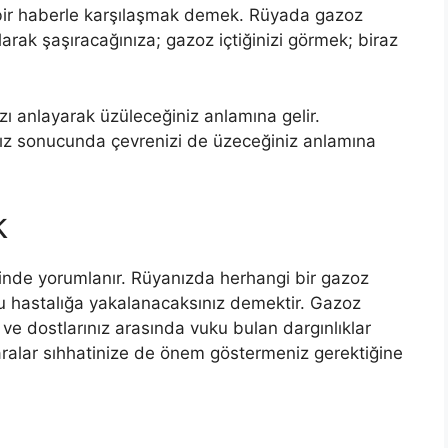
 bir haberle karşılaşmak demek. Rüyada gazoz
arak şaşıracağınıza; gazoz içtiğinizi görmek; biraz
zı anlayarak üzüleceğiniz anlamına ge­lir.
nız sonucunda çevrenizi de üzeceği­niz anlamına
k
inde yorumlanır. Rüyanızda herhangi bir gazoz
 bu hastalığa yakalanacaksınız demektir. Gazoz
 ve dostlarınız arasında vuku bulan dargınlıklar
aralar sıhhatinize de önem göstermeniz gerektiğine