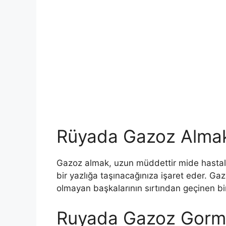
Rüyada Gazoz Alma
Gazoz almak, uzun müddettir mide hastalığı
bir yazlığa taşınacağınıza işaret eder. Ga
olmayan başkala­rının sırtından geçinen biri
Ruyada Gazoz Gormen