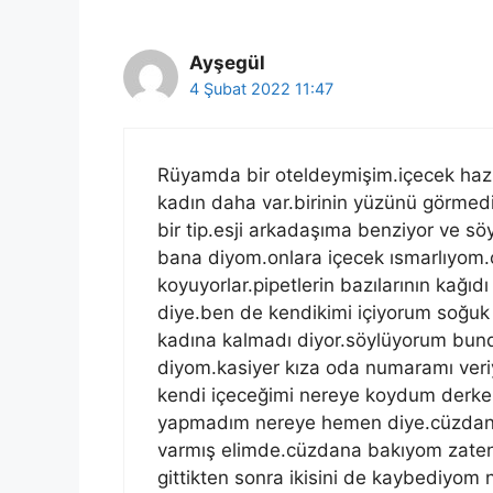
Ayşegül
4 Şubat 2022 11:47
Rüyamda bir oteldeymişim.içecek haz
kadın daha var.birinin yüzünü görmedim
bir tip.esji arkadaşıma benziyor ve sö
bana diyom.onlara içecek ısmarlıyom.o
koyuyorlar.pipetlerin bazılarının kağıd
diye.ben de kendikimi içiyorum soğuk ş
kadına kalmadı diyor.söylüyorum bun
diyom.kasiyer kıza oda numaramı ver
kendi içeceğimi nereye koydum derke
yapmadım nereye hemen diye.cüzdanım
varmış elimde.cüzdana bakıyom zaten
gittikten sonra ikisini de kaybediyom 