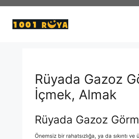
İçeriğe
atla
Rüyada Gazoz G
İçmek, Almak
Rüyada Gazoz Görm
Önemsiz bir rahatsızlığa, ya da sıkıntı ve