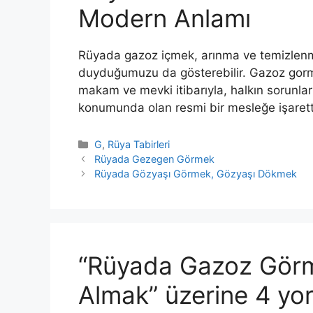
Modern Anlamı
Rüyada gazoz içmek, arınma ve temizlenme 
duyduğumuzu da gösterebilir. Gazoz gorm
makam ve mevki itibarıyla, halkın sorun­ları
konumunda olan resmi bir mesleğe işaretti
Kategoriler
G
,
Rüya Tabirleri
Rüyada Gezegen Görmek
Rüyada Gözyaşı Görmek, Gözyaşı Dökmek
“Rüyada Gazoz Görm
Almak” üzerine 4 yo