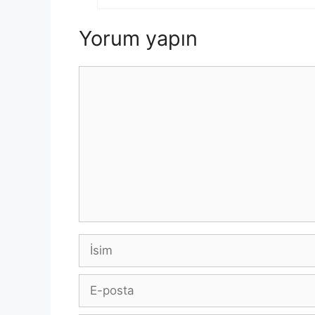
Yorum yapın
Yorum
İsim
E-
posta