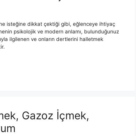
isteğine dik­kat çektiği gibi, eğlenceye ihtiyaç
enin psikolojik ve modern anlamı, bulunduğunuz
yla ilgilenen ve onların dertlerini halletmek
r.
ek, Gazoz İçmek,
rum