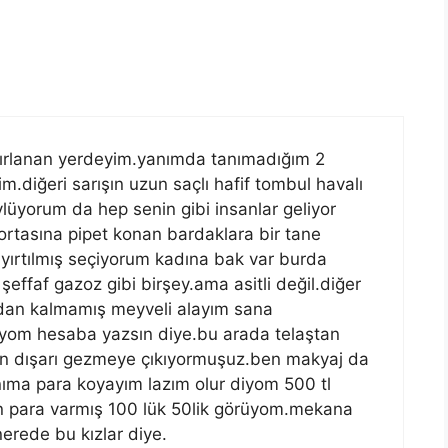
ırlanan yerdeyim.yanımda tanımadığım 2
.diğeri sarışın uzun saçlı hafif tombul havalı
ylüyorum da hep senin gibi insanlar geliyor
rtasına pipet konan bardaklara bir tane
ı yırtılmış seçiyorum kadına bak var burda
effaf gazoz gibi birşey.ama asitli değil.diğer
dan kalmamış meyveli alayım sana
iyom hesaba yazsın diye.bu arada telaştan
n dışarı gezmeye çıkıyormuşuz.ben makyaj da
a para koyayım lazım olur diyom 500 tl
 para varmış 100 lük 50lik görüyom.mekana
nerede bu kızlar diye.