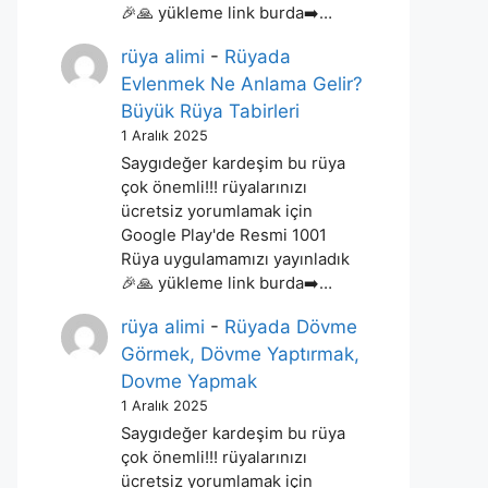
🎉🙏 yükleme link burda➡️…
rüya alimi
-
Rüyada
Evlenmek Ne Anlama Gelir?
Büyük Rüya Tabirleri
1 Aralık 2025
Saygıdeğer kardeşim bu rüya
çok önemli!!! rüyalarınızı
ücretsiz yorumlamak için
Google Play'de Resmi 1001
Rüya uygulamamızı yayınladık
🎉🙏 yükleme link burda➡️…
rüya alimi
-
Rüyada Dövme
Görmek, Dövme Yaptırmak,
Dovme Yapmak
1 Aralık 2025
Saygıdeğer kardeşim bu rüya
çok önemli!!! rüyalarınızı
ücretsiz yorumlamak için