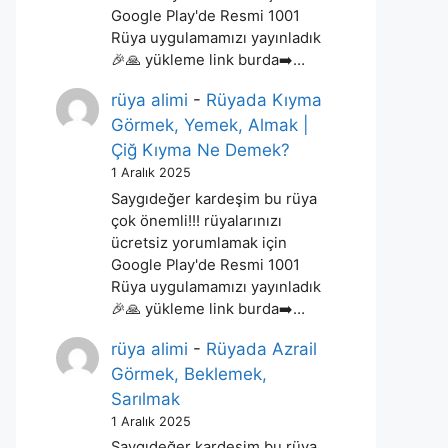
Google Play'de Resmi 1001
Rüya uygulamamızı yayınladık
🎉🙏 yükleme link burda➡️…
rüya alimi
-
Rüyada Kıyma
Görmek, Yemek, Almak |
Çiğ Kıyma Ne Demek?
1 Aralık 2025
Saygıdeğer kardeşim bu rüya
çok önemli!!! rüyalarınızı
ücretsiz yorumlamak için
Google Play'de Resmi 1001
Rüya uygulamamızı yayınladık
🎉🙏 yükleme link burda➡️…
rüya alimi
-
Rüyada Azrail
Görmek, Beklemek,
Sarılmak
1 Aralık 2025
Saygıdeğer kardeşim bu rüya