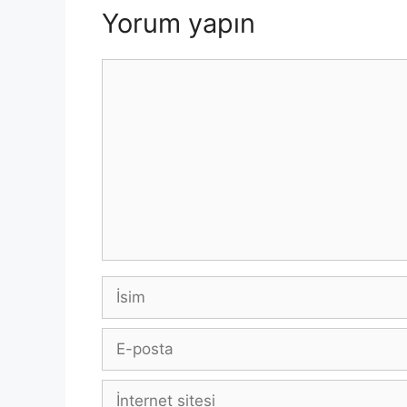
Yorum yapın
Yorum
İsim
E-
posta
İnternet