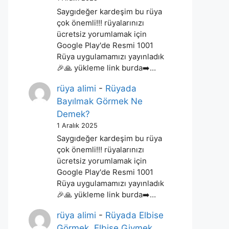
Saygıdeğer kardeşim bu rüya
çok önemli!!! rüyalarınızı
ücretsiz yorumlamak için
Google Play'de Resmi 1001
Rüya uygulamamızı yayınladık
🎉🙏 yükleme link burda➡️…
rüya alimi
-
Rüyada
Bayılmak Görmek Ne
Demek?
1 Aralık 2025
Saygıdeğer kardeşim bu rüya
çok önemli!!! rüyalarınızı
ücretsiz yorumlamak için
Google Play'de Resmi 1001
Rüya uygulamamızı yayınladık
🎉🙏 yükleme link burda➡️…
rüya alimi
-
Rüyada Elbise
Görmek, Elbise Giymek,