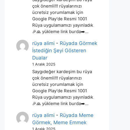
çok önemli!!! rüyalarınızı
ücretsiz yorumlamak için
Google Play'de Resmi 1001
Rüya uygulamamızı yayınladık
🎉🙏 yükleme link burda➡️…
rüya alimi
-
Rüyada Görmek
İstediğin Şeyi Gösteren
Dualar
1 Aralık 2025
Saygıdeğer kardeşim bu rüya
çok önemli!!! rüyalarınızı
ücretsiz yorumlamak için
Google Play'de Resmi 1001
Rüya uygulamamızı yayınladık
🎉🙏 yükleme link burda➡️…
rüya alimi
-
Rüyada Meme
Görmek, Meme Emmek
1 Aralık 2025