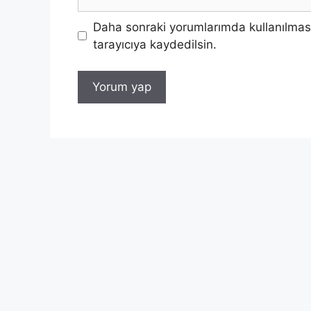
sitesi
Daha sonraki yorumlarımda kullanılması
tarayıcıya kaydedilsin.