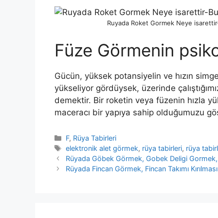
Ruyada Roket Gormek Neye isarettir-B
Füze Görmenin psiko
Gücün, yüksek potansiyelin ve hızın simgesi
yükseliyor gördüysek, üzerinde ça­lıştığımız
de­mektir. Bir roketin veya füzenin hızla yü
maceracı bir yapıya sahip olduğumuzu gös
Kategoriler
F
,
Rüya Tabirleri
Etiketler
elektronik alet görmek
,
rüya tabirleri
,
rüya tabir
Rüyada Göbek Görmek, Gobek Deligi Gormek,
Rüyada Fincan Görmek, Fincan Takımı Kırılması