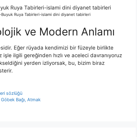
uyuk Ruya Tabirleri-islami dini diyanet tabirleri
lojik ve Modern Anlamı
dir. Eğer rüya­da kendimizi bir füzeyle birlikte
 işle ilgili gereğinden hızlı ve aceleci davranıyoruz
kseldiğini yerden izliyorsak, bu, bizim bi­raz
terir.
leri sözlüğü
 Göbek Bağı, Atmak