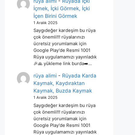
rüya alimi
-
Rüyada İçki
İçmek, İçki Görmek, İçki
İçen Birini Görmek
1 Aralık 2025
Saygıdeğer kardeşim bu rüya
çok önemli!!! rüyalarınızı
ücretsiz yorumlamak için
Google Play'de Resmi 1001
Rüya uygulamamızı yayınladık
🎉🙏 yükleme link burda➡️…
rüya alimi
-
Rüyada Karda
Kaymak, Kaydıraktan
Kaymak, Buzda Kaymak
1 Aralık 2025
Saygıdeğer kardeşim bu rüya
çok önemli!!! rüyalarınızı
ücretsiz yorumlamak için
Google Play'de Resmi 1001
Rüya uygulamamızı yayınladık