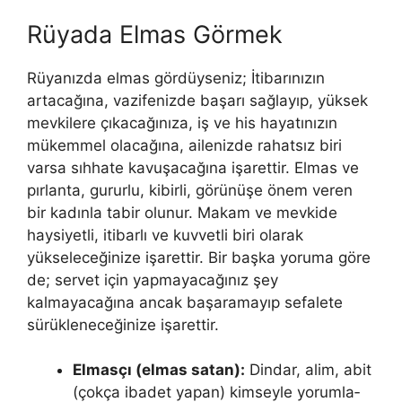
Rüyada Elmas Görmek
Rüyanızda elmas gördüyseniz; İtibarınızın
artacağına, vazifenizde başarı sağlayıp, yüksek
mevkilere çıkacağınıza, iş ve his hayatınızın
mükemmel olacağına, ailenizde rahatsız biri
varsa sıhhate kavuşacağına işarettir. Elmas ve
pırlanta, gururlu, kibirli, görünüşe önem veren
bir kadınla tabir olunur. Makam ve mevkide
haysiyetli, itibarlı ve kuvvetli biri olarak
yükseleceğinize işarettir. Bir başka yoruma göre
de; servet için yapmayaca­ğınız şey
kalmayacağına ancak başaramayıp sefalete
sürükleneceğinize işa­rettir.
Elmasçı (elmas satan):
Dindar, alim, abit
(çokça ibadet yapan) kimseyle yorumla­