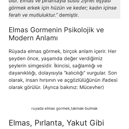
olur. Elmas ve pırlantayla süslü ziynet eşyası
görmek erkek için hüzün ve keder; kadın içinse
ferah ve mutluluktur.”
demiştir.
Elmas Gormenin Psikolojik ve
Modern Anlamı
Rüyada elmas görmek, birçok anlam içerir. Her
şeyden ön­ce, yaşamda değer verdiğimiz
şeylerin simgesidir. İkincisi, sağlam­lığı ve
dayanıklılığı, dolayısıyla “kalıcılığı” vurgular. Son
olarak, in­san hırsının ve açgözlülüğünün ifadesi
olarak görülür. (Ayrıca ba­kınız: Mücevher)
ruyada elmas gormek,takmak-bulmak
Elmas, Pırlanta, Yakut Gibi