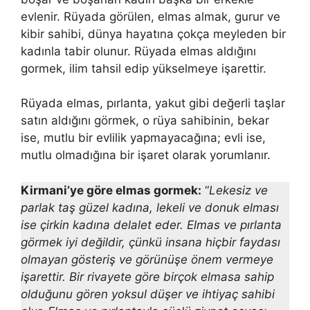
evlenir. Rüyada görülen, elmas almak, gurur ve
kibir sahibi, dünya hayatına çokça meyleden bir
kadınla tabir olunur. Rüyada elmas aldığını
gormek, ilim tahsil edip yükselmeye işarettir.
Rüyada elmas, pırlanta, yakut gibi değerli taşlar
satın aldığı­nı görmek, o rüya sahibinin, bekar
ise, mutlu bir evlilik yap­mayacağına; evli ise,
mutlu olmadığına bir işaret olarak yo­rumlanır.
Kirmani’ye göre elmas gormek:
“
Lekesiz ve
parlak taş güzel kadına, lekeli ve donuk elması
ise çirkin kadına delalet eder. Elmas ve pırlanta
görmek iyi değildir, çünkü insa­na hiçbir faydası
olmayan gösteriş ve görünüşe önem vermeye
işarettir. Bir rivayete göre birçok elmasa sahip
olduğunu gören yoksul düşer ve ihtiyaç sahibi