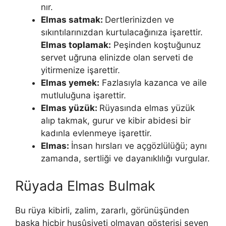
nır.
Elmas satmak:
Dertlerinizden ve
sıkıntılarınızdan kurtulacağınıza işarettir.
Elmas toplamak:
Peşinden koştuğunuz
servet uğruna elinizde olan serveti de
yitirmenize işarettir.
Elmas yemek:
Fazlasıyla kazanca ve aile
mutluluğuna işarettir.
Elmas yüzük:
Rüyasında elmas yüzük
alıp takmak, gurur ve kibir abidesi bir
kadınla evlenmeye işarettir.
Elmas:
İnsan hırsları ve açgözlülüğü; aynı
zamanda, sertliği ve dayanıklılığı vurgular.
Rüyada Elmas Bulmak
Bu rüya kibirli, zalim, za­rarlı, görünüşünden
başka hiçbir husûsiyeti olmayan gösterişi seven