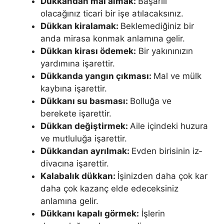
Dükkandan mal almak:
Başarılı
olacağınız ticari bir işe atılacaksı­nız.
Dükkan kiralamak:
Beklemediğiniz bir
anda mirasa konmak anlamı­na gelir.
Dükkan kirası ödemek:
Bir yakınınızın
yardımına işarettir.
Dükkanda yangın çıkması:
Mal ve mülk
kaybına işarettir.
Dükkanı su basması:
Bolluğa ve
berekete işarettir.
Dükkan değiştirmek:
Aile içinde­ki huzura
ve mutluluğa işarettir.
Dükkandan ayrılmak:
Evden birisinin iz­
divacına işarettir.
Kalabalık dükkan:
İşinizden daha çok kar
daha çok ka­zanç elde edeceksiniz
anlamına gelir.
Dükkanı kapalı görmek:
İşlerin