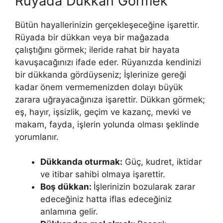
Rüyada Dükkan Görmek
Bütün hayallerinizin gerçekleşeceğine işarettir.
Rüyada bir dükkan veya bir mağazada
çalıştığını görmek; ileride rahat bir hayata
kavuşacağınızı ifade eder. Rüyanızda kendinizi
bir dükkanda gördüyseniz; İşlerinize gereği
kadar önem vermemenizden dolayı büyük
zarara uğrayacağınıza işarettir. Dükkan görmek;
eş, hayır, işsizlik, geçim ve kazanç, mev­ki ve
makam, fayda, işlerin yolunda olması şeklinde
yorumlanır.
Dükkanda oturmak:
Güç, kudret, iktidar
ve itibar sahibi olmaya işarettir.
Boş dük­kan:
İşlerinizin bozularak zarar
edeceğiniz hatta iflas edeceğiniz
anlamına gelir.