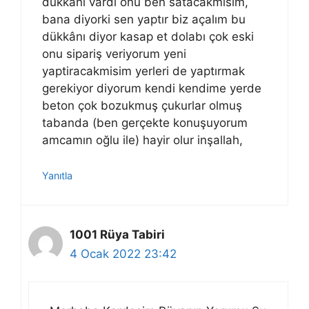
dükkanı vardı onu ben satacakmisim,
bana diyorki sen yaptır biz açalım bu
dükkânı diyor kasap et dolabı çok eski
onu sipariş veriyorum yeni
yaptiracakmisim yerleri de yaptırmak
gerekiyor diyorum kendi kendime yerde
beton çok bozukmuş çukurlar olmuş
tabanda (ben gerçekte konuşuyorum
amcamın oğlu ile) hayir olur inşallah,
Yanıtla
1001 Rüya Tabiri
4 Ocak 2022 23:42