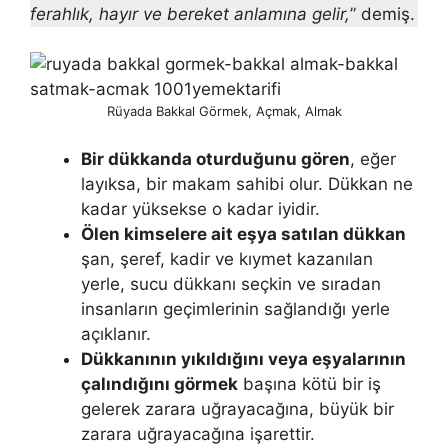
ferahlık, hayır ve bereket anlamına gelir,
” demiş.
Rüyada Bakkal Görmek, Açmak, Almak
Bir dükkanda oturduğunu gören
, eğer
layıksa, bir makam sahibi olur. Dükkan ne
kadar yüksekse o kadar iyidir.
Ölen kimselere ait eşya satılan dükkan
şan, şeref, kadir ve kıymet ka­zanılan
yerle, sucu dükkanı seçkin ve sıradan
insanların geçimlerinin sağ­landığı yerle
açıklanır.
Dükkanının yıkıldığını veya eşyalarının
çalındığını görmek
başına kö­tü bir iş
gelerek zarara uğrayacağına, büyük bir
zarara uğrayacağına işa­rettir.