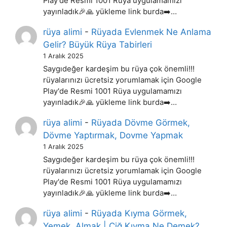
Play'de Resmi 1001 Rüya uygulamamızı
yayınladık🎉🙏 yükleme link burda➡️…
rüya alimi
-
Rüyada Evlenmek Ne Anlama
Gelir? Büyük Rüya Tabirleri
1 Aralık 2025
Saygıdeğer kardeşim bu rüya çok önemli!!!
rüyalarınızı ücretsiz yorumlamak için Google
Play'de Resmi 1001 Rüya uygulamamızı
yayınladık🎉🙏 yükleme link burda➡️…
rüya alimi
-
Rüyada Dövme Görmek,
Dövme Yaptırmak, Dovme Yapmak
1 Aralık 2025
Saygıdeğer kardeşim bu rüya çok önemli!!!
rüyalarınızı ücretsiz yorumlamak için Google
Play'de Resmi 1001 Rüya uygulamamızı
yayınladık🎉🙏 yükleme link burda➡️…
rüya alimi
-
Rüyada Kıyma Görmek,
Yemek, Almak | Çiğ Kıyma Ne Demek?