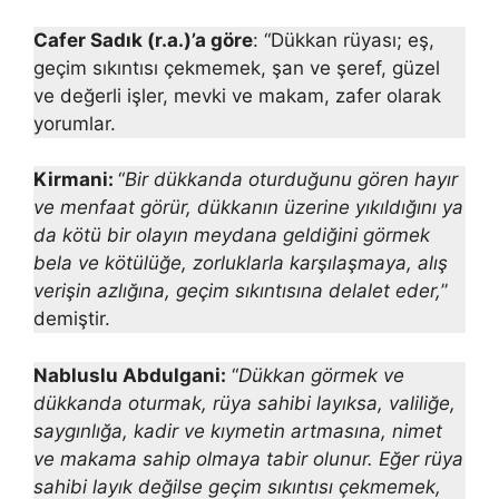
Cafer Sadık (r.a.)’a göre
: “Dükkan rüyası; eş,
geçim sıkıntısı çekmemek, şan ve şeref, güzel
ve değerli işler, mevki ve makam, zafer olarak
yorumlar.
Kirmani:
“
Bir dükkanda oturduğunu gören hayır
ve menfaat görür, dükkanın üzerine yıkıldığını ya
da kötü bir olayın meydana geldiğini gör­mek
bela ve kötülüğe, zorluklarla karşılaşmaya, alış
verişin azlığına, ge­çim sıkıntısına delalet eder,
”
demiştir.
Nabluslu Abdulgani:
“
Dükkan görmek ve
dükkanda oturmak, rüya sa­hibi layıksa, valiliğe,
saygınlığa, kadir ve kıymetin artmasına, nimet
ve ma­kama sahip olmaya tabir olunur. Eğer rüya
sahibi layık değilse geçim sı­kıntısı çekmemek,