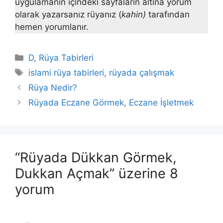
uygulamanın içindeki sayfaların altına yorum
olarak yazarsanız rüyanız (
kahin)
tarafından
hemen yorumlanır.
Kategoriler
D
,
Rüya Tabirleri
Etiketler
islami rüya tabirleri
,
rüyada çalışmak
Rüya Nedir?
Rüyada Eczane Görmek, Eczane İşletmek
“Rüyada Dükkan Görmek,
Dukkan Açmak” üzerine 8
yorum