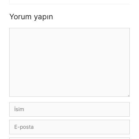
Yorum yapın
Yorum
İsim
E-
posta