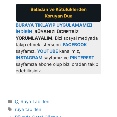
Beladan ve Kötülüklerden
Koruyan Dua
BURAYA TIKLAYIP UYGULAMAMIZI
İNDİRİN
, RÜYANIZI ÜCRETSİZ
YORUMLAYALIM
. Bizi sosyal medyada
takip etmek isterseniz
FACEBOOK
sayfamız,
YOUTUBE
kanalımız,
INSTAGRAM
sayfamız ve
PINTEREST
sayfamıza abone olup bizi oradan takip
edebilirsiniz.
Kategoriler
Ç
,
Rüya Tabirleri
Etiketler
rüya tabirleri