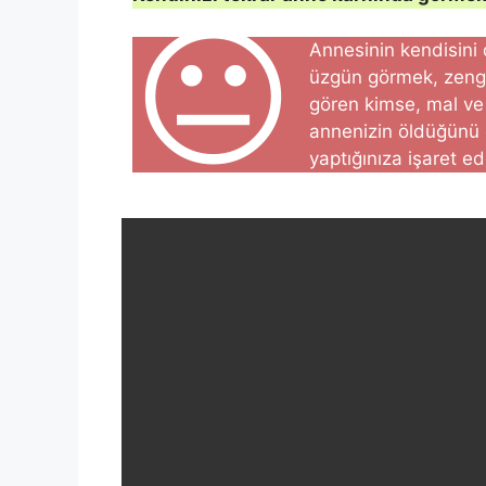
😐
Annesinin kendisini
üzgün görmek, zengi
gören kimse, mal ve 
annenizin öldüğünü 
yaptığınıza işaret ed