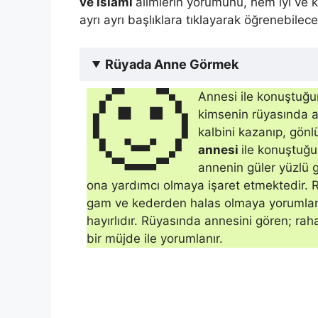
ve İslami
alimlerin yorumunu, hem iyi ve k
ayrı ayrı başlıklara tıklayarak öğrenebilece
Rüyada Anne Görmek
🙂
Annesi ile konuştuğu
kimsenin rüyasında a
kalbini kazanıp, gönl
annesi
ile konuştuğu
annenin güler yüzlü 
ona yardımcı olmaya işaret etmektedir. 
gam ve kederden halas olmaya yorumla
hayırlıdır. Rüyasında annesini gören; r
bir müjde ile yorumlanır.