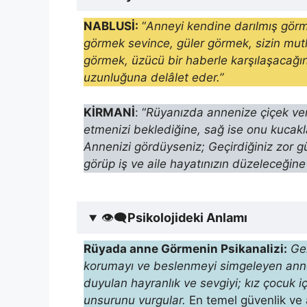
NABLUSİ:
“
Anneyi kendine darılmış görmek
görmek sevince, güler görmek, sizin mutlu
görmek, üzücü bir haberle karşılaşacağ
uzunluğuna delâlet eder.”
KİRMANİ
: “
Rüyanızda annenize çiçek ver
etmenizi beklediğine, sağ ise onu kucakla
Annenizi gördüyseniz; Geçirdiğiniz zor 
görüp iş ve aile hayatınızın düzeleceğine i
👁‍🗨
Psikolojideki Anlamı
Rüyada anne Görmenin Psikanalizi:
Ge
koru­mayı ve beslenmeyi simgeleyen anne 
duyulan hayranlık ve sevgiyi; kız çocuk iç
unsurunu vurgular.
En temel güvenlik ve 