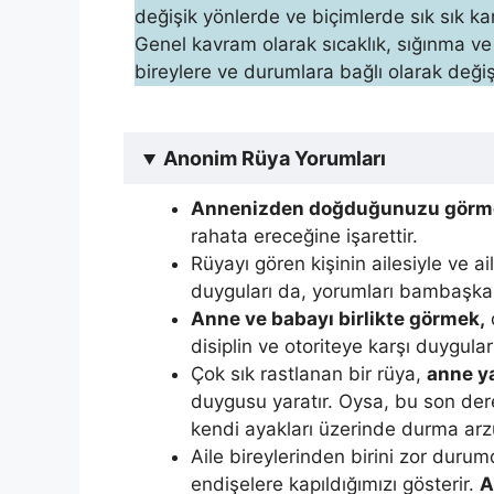
değişik yönlerde ve biçimlerde sık sık karşı
Genel kavram olarak sıcaklık, sı­ğınma ve 
bireyle­re ve durumlara bağlı olarak değişi
Anonim Rüya Yorumları
Annenizden doğduğunuzu görm
rahata ereceğine işarettir.
Rüyayı gören kişinin ailesiyle ve ail
duyguları da, yorumları bambaşka n
Anne ve babayı birlikte görmek,
d
disiplin ve otoriteye karşı duygular
Çok sık rastlanan bir rü­ya,
anne y
duygusu yaratır. Oysa, bu son derece
kendi ayakları üzerinde durma arz
Aile bi­reylerinden birini zor duru
endişelere kapıldığımızı gösterir.
A