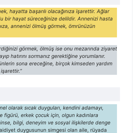
, hayatta başarılı olacağınıza işarettir. Ağlar
 bir hayat süreceğinize delildir. Annenizi hasta
ınıza, annenizi ölmüş görmek, ömrünüzün
diğinizi görmek, ölmüş ise onu mezarında ziyaret
yıp hatırını sormanız gerektiğine yorumlanır.
günlerin sona ereceğine, birçok kimseden yardım
şarettir.”
nel olarak sıcak duyguları, kendini adamayı,
figürü, erkek çocuk için, olgun kadınlara
inse, bilgi, deneyim ve sosyal ilişkilerde denge
aidiyet duygusunun simgesi olan aile, rü­yada