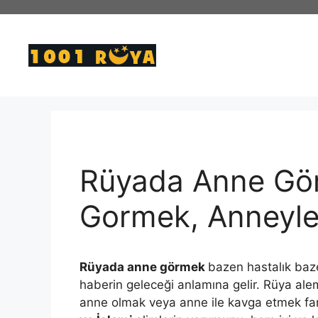
İçeriğe
atla
Rüyada Anne Gö
Gormek, Anneyl
Rüyada anne görmek
bazen hastalık baz
haberin geleceği anlamına gelir. Rüya al
anne olmak veya anne ile kavga etmek far