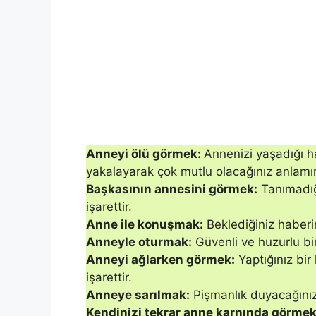
Anneyi ölü görmek:
Annenizi yaşadığı h
yakalayarak çok mutlu olacağınız anlamın
Başkasının annesini görmek:
Tanımadığı
işarettir.
Anne ile ko­nuşmak:
Beklediğiniz haberin
Anneyle otur­mak:
Güvenli ve huzurlu bir
Anneyi ağlarken görmek:
Yaptığınız bir
işarettir.
Anneye sarılmak:
Pişmanlık duyacağınız 
Ken­dinizi tekrar anne karnında görmek