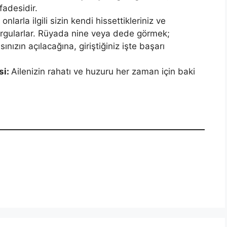
fadesidir.
nlarla il­gili sizin kendi hissettikleriniz ve
ı vurgularlar. Rüyada nine veya dede görmek;
ınızın açılacağına, giriştiğiniz işte başarı
si:
Ailenizin rahatı ve huzuru her zaman için baki