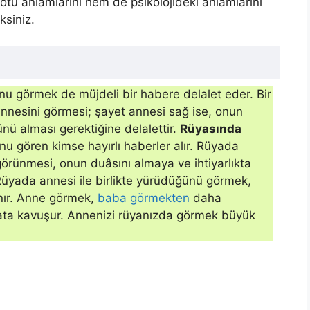
ötü anlamlarını hem de psikolojideki anlamlarını
ksiniz.
nu görmek de müjdeli bir habere delalet eder. Bir
nnesini görmesi; şayet annesi sağ ise, onun
ünü alması gerektiğine delalettir.
Rüyasında
nu gören kimse hayırlı haberler alır. Rüyada
görünmesi, onun duâsını almaya ve ihtiyarlıkta
Rüyada annesi ile birlikte yürüdüğünü görmek,
nır. Anne görmek,
baba görmekten
daha
ahata kavuşur. Annenizi rüyanızda görmek büyük