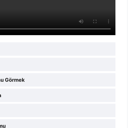
nu Görmek
a
umu