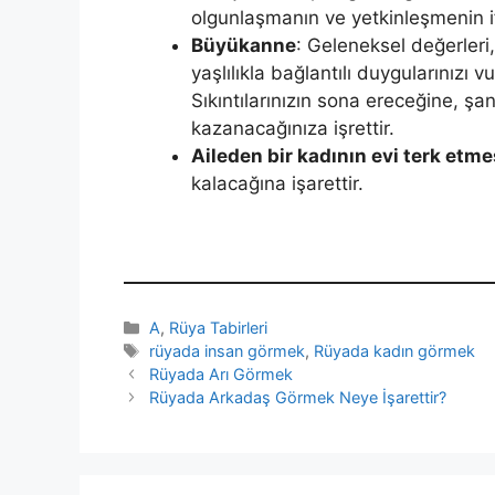
olgunlaşmanın ve yetkinleşmenin i
Büyükanne
: Geleneksel değerleri, o
yaşlılıkla bağlantılı duygula­rınız
Sıkıntılarınızın sona ereceğine, şans
kazanacağınıza işrettir.
Aileden bir ka­dının evi terk etme
kala­cağına işarettir.
Kategoriler
A
,
Rüya Tabirleri
Etiketler
rüyada insan görmek
,
Rüyada kadın görmek
Rüyada Arı Görmek
Rüyada Arkadaş Görmek Neye İşarettir?