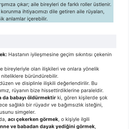
mıza çıkar; aile bireyleri de farklı roller üstlenir.
korunma ihtiyacımızı dile getiren aile rüyaları,
k anlamlar içerebilir.
ek:
Hastanın iyileşmesine geçim sıkıntısı çekenin
e bireyleriyle olan ilişkileri ve onlara yönelik
iteliklere büründürebilir.
üzen ve disiplinle ilişkili değerlendirilir. Bu
ımız, rüyanın bize hissettirdiklerine paraleldir.
a da babayı öldürmektir
ki, gören kişilerde şok
 sağlıklı bir rüyadır ve bağımsızlık is­teğini,
usunu simgeler.
mda,
acı çekerken görmek
, o kişiyle ilgili
nne ve babadan dayak yediğini görmek
,